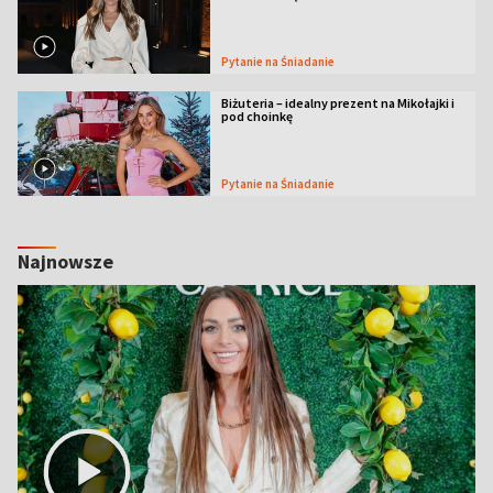
Pytanie na Śniadanie
Biżuteria – idealny prezent na Mikołajki i
pod choinkę
Pytanie na Śniadanie
Najnowsze