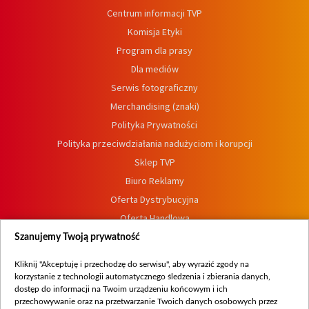
Centrum informacji TVP
Komisja Etyki
Program dla prasy
Dla mediów
Serwis fotograficzny
Merchandising (znaki)
Polityka Prywatności
Polityka przeciwdziałania nadużyciom i korupcji
Sklep TVP
Biuro Reklamy
Oferta Dystrybucyjna
Oferta Handlowa
Dostępność
Szanujemy Twoją prywatność
Moje zgody
Kliknij "Akceptuję i przechodzę do serwisu", aby wyrazić zgody na
Procedura zgłoszeń wewnętrznych
korzystanie z technologii automatycznego śledzenia i zbierania danych,
dostęp do informacji na Twoim urządzeniu końcowym i ich
przechowywanie oraz na przetwarzanie Twoich danych osobowych przez