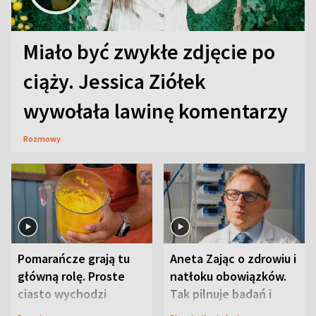
Miało być zwykłe zdjęcie po
ciąży. Jessica Ziółek
wywołała lawinę komentarzy
Rozmowy
Pomarańcze grają tu
Aneta Zając o zdrowiu i
główną rolę. Proste
natłoku obowiązków.
ciasto wychodzi
Tak pilnuje badań i
wyjątkowo wilgotne
wizyt