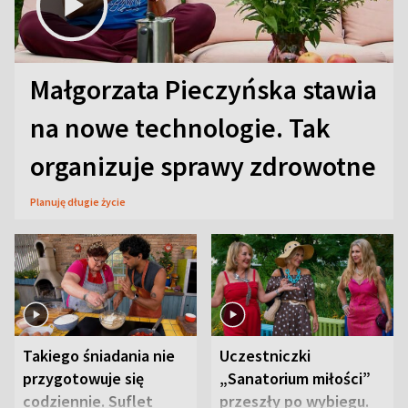
Małgorzata Pieczyńska stawia
na nowe technologie. Tak
organizuje sprawy zdrowotne
Planuję długie życie
Takiego śniadania nie
Uczestniczki
przygotowuje się
„Sanatorium miłości”
codziennie. Suflet
przeszły po wybiegu.