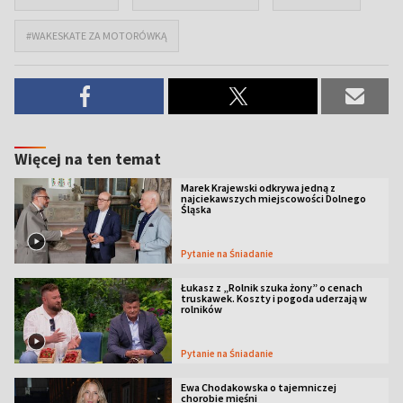
#WAKESKATE ZA MOTORÓWKĄ
Więcej na ten temat
Marek Krajewski odkrywa jedną z
najciekawszych miejscowości Dolnego
Śląska
Pytanie na Śniadanie
Łukasz z „Rolnik szuka żony” o cenach
truskawek. Koszty i pogoda uderzają w
rolników
Pytanie na Śniadanie
Ewa Chodakowska o tajemniczej
chorobie mięśni