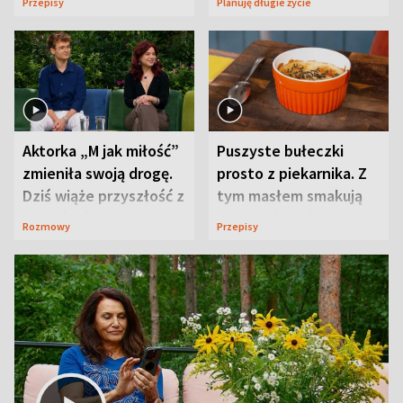
Przepisy
Planuję długie życie
Aktorka „M jak miłość”
Puszyste bułeczki
zmieniła swoją drogę.
prosto z piekarnika. Z
Dziś wiąże przyszłość z
tym masłem smakują
neurobiologią
jeszcze lepiej
Rozmowy
Przepisy