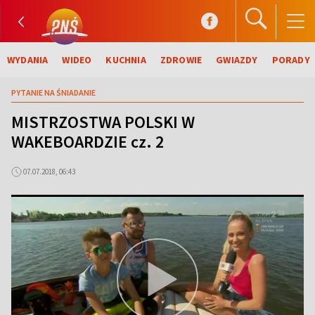
WYDANIA
WIDEO
KUCHNIA
ZDROWIE
GWIAZDY
PORADY
PYTANIE NA ŚNIADANIE
MISTRZOSTWA POLSKI W
WAKEBOARDZIE cz. 2
07.07.2018, 06:43