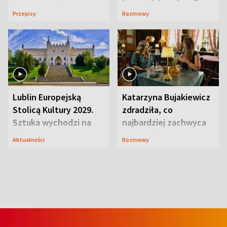
serowy zachwyca
Te stylizacje
Przepisy
Rozmowy
smakiem
przyciągały wzrok
Lublin Europejską
Katarzyna Bujakiewicz
Stolicą Kultury 2029.
zdradziła, co
Sztuka wychodzi na
najbardziej zachwyca
ulice
ją w Lublinie
Aktualności
Rozmowy