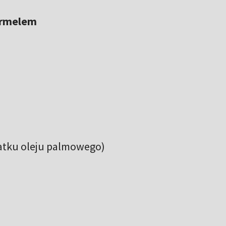
armelem
atku oleju palmowego)