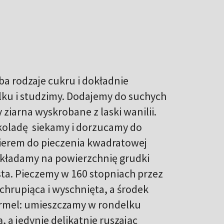
a rodzaje cukru i dokładnie
ku i studzimy. Dodajemy do suchych
ziarna wyskrobane z laski wanilii.
koladę siekamy i dorzucamy do
ierem do pieczenia kwadratowej
nakładamy na powierzchnię grudki
ta. Pieczemy w 160 stopniach przez
chrupiąca i wyschnięta, a środek
armel: umieszczamy w rondelku
 a jedynie delikatnie ruszając