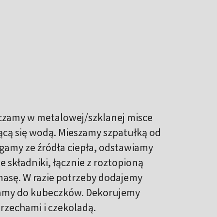
czamy w metalowej/szklanej misce
ącą się wodą. Mieszamy szpatułką od
ągamy ze źródła ciepła, odstawiamy
e składniki, łącznie z roztopioną
asę. W razie potrzeby dodajemy
damy do kubeczków. Dekorujemy
rzechami i czekoladą.