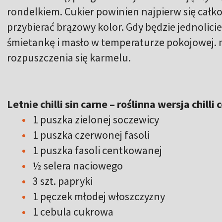
rondelkiem. Cukier powinien najpierw się całko
przybierać brązowy kolor. Gdy będzie jednolici
śmietankę i masło w temperaturze pokojowej.
rozpuszczenia się karmelu.
Letnie chilli sin carne – roślinna wersja chilli
1 puszka zielonej soczewicy
1 puszka czerwonej fasoli
1 puszka fasoli centkowanej
½ selera naciowego
3 szt. papryki
1 pęczek młodej włoszczyzny
1 cebula cukrowa