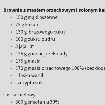
Brownie z masłem orzechowym i solonym k
150 g mąki pszennej
75 g kakao
130 g brązowego cukru
100 g cukru pudru
3 jaja „0“
125 g gorzkiej czekolady
175 g masła
170 g masła orzechowego 100% (bez dod
1 laska wanilii
szczypta soli
sos karmelowy:
300 g śmietanki 30%