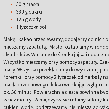
50 g masła
330 g cukru
125 g wody
1 łyżeczka soli
Mąkę i kakao przesiewamy, dodajemy do nich ob
mieszamy szpatułą. Masło roztapiamy w rondel
składników. Wbijamy do środka jajka i dodajemy 
Wszystko mieszamy przy pomocy szpatuły. Cze
masy. Wszystko przekładamy do wyłożonej pap
foremki i przy pomocy 2 łyżeczek od herbaty 
masła orzechowego, lekko wciskając wgłąb cias
ok. 50 minut. Powierzchnia ciasta powinna być 
wciąż mokry. W międzyczasie robimy solony k
cukier i wodę, podgrzewamy nie mieszając łyżką,