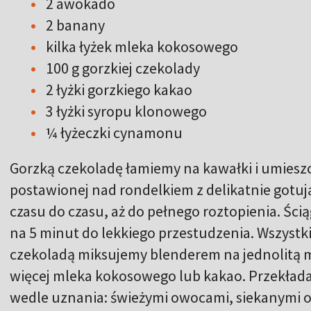
2 awokado
2 banany
kilka łyżek mleka kokosowego
100 g gorzkiej czekolady
2 łyżki gorzkiego kakao
3 łyżki syropu klonowego
¼ łyżeczki cynamonu
Gorzką czekoladę łamiemy na kawałki i umiesz
postawionej nad rondelkiem z delikatnie gotuj
czasu do czasu, aż do pełnego roztopienia. Ści
na 5 minut do lekkiego przestudzenia. Wszystki
czekoladą miksujemy blenderem na jednolitą m
więcej mleka kokosowego lub kakao. Przekła
wedle uznania: świeżymi owocami, siekanymi o