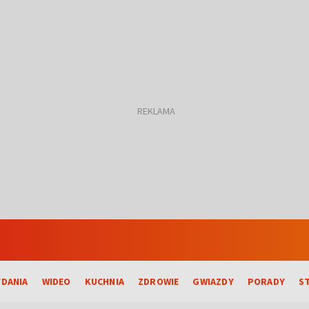
DANIA
WIDEO
KUCHNIA
ZDROWIE
GWIAZDY
PORADY
S