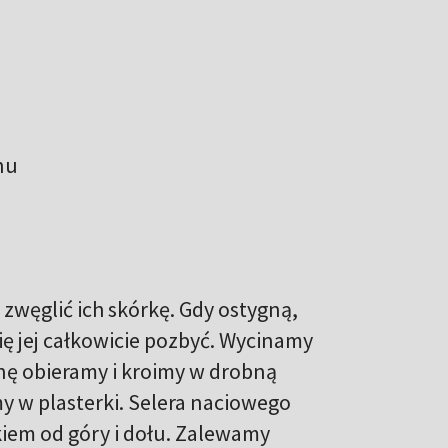
nu
zwęglić ich skórkę. Gdy ostygną,
ię jej całkowicie pozbyć. Wycinamy
nę obieramy i kroimy w drobną
my w plasterki. Selera naciowego
iem od góry i dołu. Zalewamy