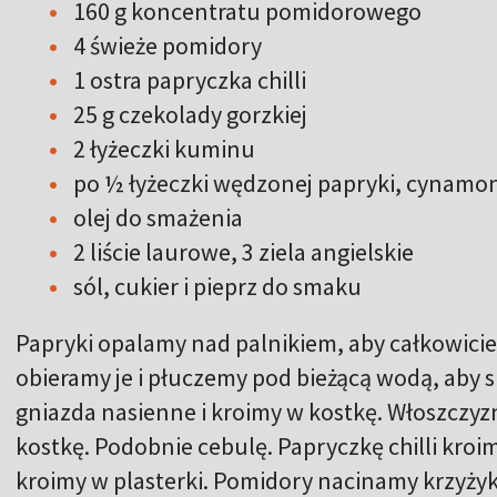
160 g koncentratu pomidorowego
4 świeże pomidory
1 ostra papryczka chilli
25 g czekolady gorzkiej
2 łyżeczki kuminu
po ½ łyżeczki wędzonej papryki, cynamo
olej do smażenia
2 liście laurowe, 3 ziela angielskie
sól, cukier i pieprz do smaku
Papryki opalamy nad palnikiem, aby całkowicie 
obieramy je i płuczemy pod bieżącą wodą, aby s
gniazda nasienne i kroimy w kostkę. Włoszczyz
kostkę. Podobnie cebulę. Papryczkę chilli kroi
kroimy w plasterki. Pomidory nacinamy krzyżyk