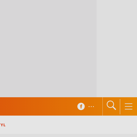
...
TYL