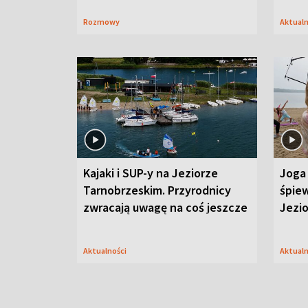
Rozmowy
Aktual
Kajaki i SUP-y na Jeziorze
Joga 
Tarnobrzeskim. Przyrodnicy
śpiew
zwracają uwagę na coś jeszcze
Jezi
Aktualności
Aktual