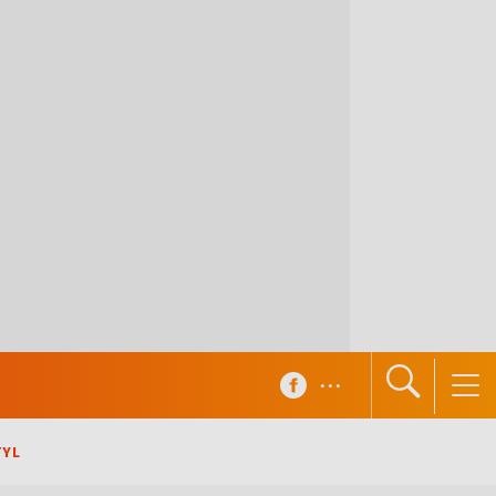
...
TYL