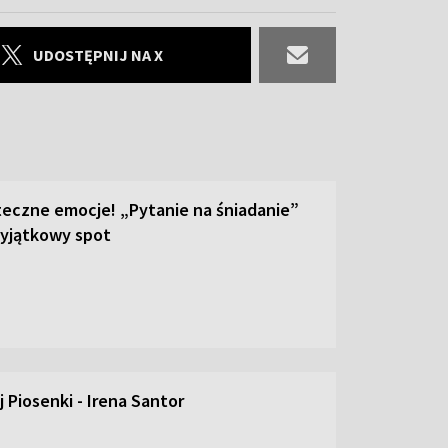
UDOSTĘPNIJ NA X
teczne emocje! „Pytanie na śniadanie”
yjątkowy spot
 Piosenki - Irena Santor