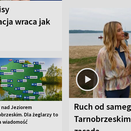
isy
cja wraca jak
Ruch od sameg
r nad Jeziorem
brzeskim. Dla żeglarzy to
Tarnobrzeskim,
a wiadomość