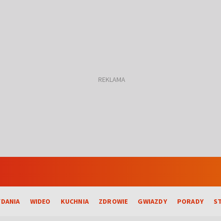
DANIA
WIDEO
KUCHNIA
ZDROWIE
GWIAZDY
PORADY
S