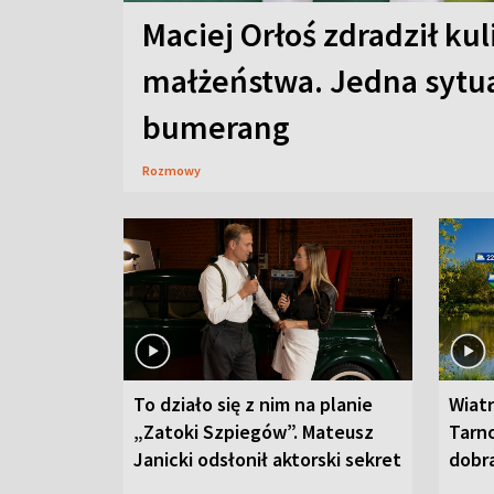
Maciej Orłoś zdradził kul
małżeństwa. Jedna sytua
bumerang
Rozmowy
To działo się z nim na planie
Wiat
„Zatoki Szpiegów”. Mateusz
Tarno
Janicki odsłonił aktorski sekret
dobr