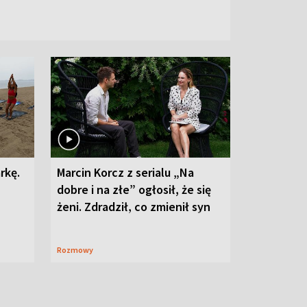
rkę.
Marcin Korcz z serialu „Na
dobre i na złe” ogłosił, że się
żeni. Zdradził, co zmienił syn
Rozmowy