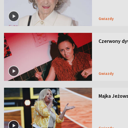
Gwiazdy
Czerwony dyw
Gwiazdy
Majka Jeżows
Gwiazdy