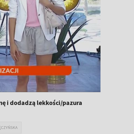
znę i dodadzą lekkości/pazura
ĘCZYŃSKA