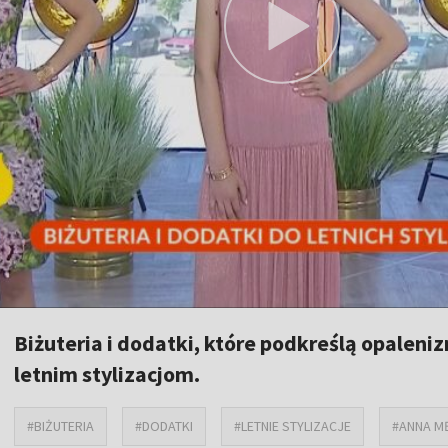
Biżuteria i dodatki, które podkreślą opaleni
letnim stylizacjom.
#BIŻUTERIA
#DODATKI
#LETNIE STYLIZACJE
#ANNA M