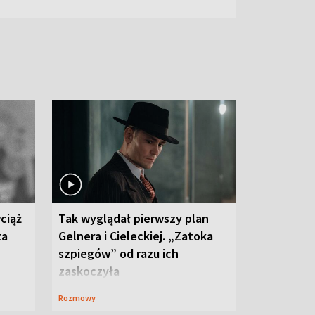
ciąż
Tak wyglądał pierwszy plan
ta
Gelnera i Cieleckiej. „Zatoka
szpiegów” od razu ich
zaskoczyła
Rozmowy