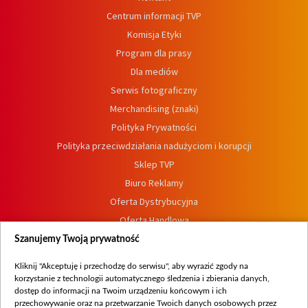
Centrum informacji TVP
Komisja Etyki
Program dla prasy
Dla mediów
Serwis fotograficzny
Merchandising (znaki)
Polityka Prywatności
Polityka przeciwdziałania nadużyciom i korupcji
Sklep TVP
Biuro Reklamy
Oferta Dystrybucyjna
Oferta Handlowa
Dostępność
Szanujemy Twoją prywatność
Moje zgody
Kliknij "Akceptuję i przechodzę do serwisu", aby wyrazić zgody na
Procedura zgłoszeń wewnętrznych
korzystanie z technologii automatycznego śledzenia i zbierania danych,
dostęp do informacji na Twoim urządzeniu końcowym i ich
przechowywanie oraz na przetwarzanie Twoich danych osobowych przez