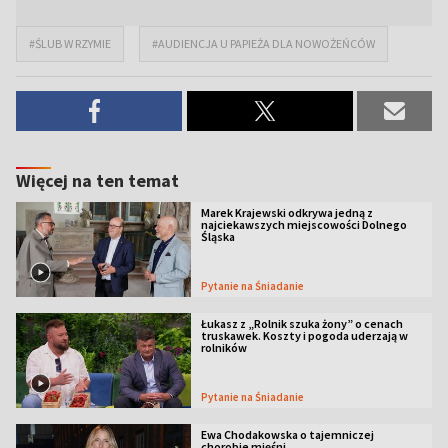
#ŚLUB W RZYMIE
#AUDIENCJA U PAPIEŻA DLA NOWOŻEŃCÓW
Więcej na ten temat
Marek Krajewski odkrywa jedną z
najciekawszych miejscowości Dolnego
Śląska
Pytanie na Śniadanie
Łukasz z „Rolnik szuka żony” o cenach
truskawek. Koszty i pogoda uderzają w
rolników
Pytanie na Śniadanie
Ewa Chodakowska o tajemniczej
chorobie mięśni