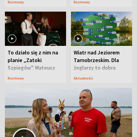
Rozmowy
Rozmowy
prosta
zaskoczyła
To działo się z nim na
Wiatr nad Jeziorem
planie „Zatoki
Tarnobrzeskim. Dla
Szpiegów”. Mateusz
żeglarzy to dobra
Janicki odsłonił
wiadomość
Rozmowy
Aktualności
aktorski sekret