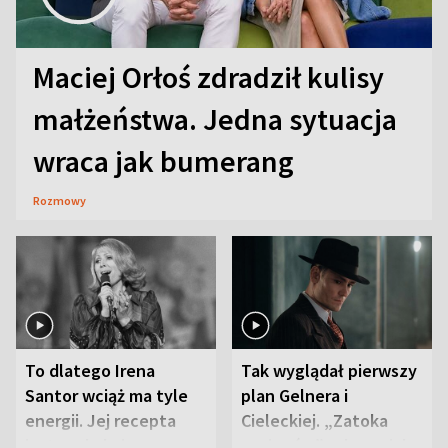
Maciej Orłoś zdradził kulisy
małżeństwa. Jedna sytuacja
wraca jak bumerang
Rozmowy
To dlatego Irena
Tak wyglądał pierwszy
Santor wciąż ma tyle
plan Gelnera i
energii. Jej recepta
Cieleckiej. „Zatoka
jest zaskakująco
szpiegów” od razu ich