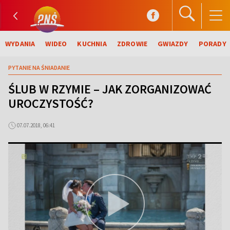
WYDANIA
WIDEO
KUCHNIA
ZDROWIE
GWIAZDY
PORADY
PYTANIE NA ŚNIADANIE
ŚLUB W RZYMIE – JAK ZORGANIZOWAĆ
UROCZYSTOŚĆ?
07.07.2018, 06:41