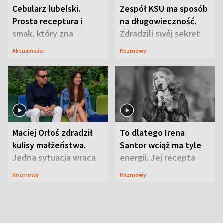
Cebularz lubelski.
Zespół KSU ma sposób
Prosta receptura i
na długowieczność.
smak, który zna
Zdradzili swój sekret
Lubelszczyzna
Aktualności
Rozmowy
Maciej Orłoś zdradził
To dlatego Irena
kulisy małżeństwa.
Santor wciąż ma tyle
Jedna sytuacja wraca
energii. Jej recepta
jak bumerang
jest zaskakująco
Rozmowy
Rozmowy
prosta