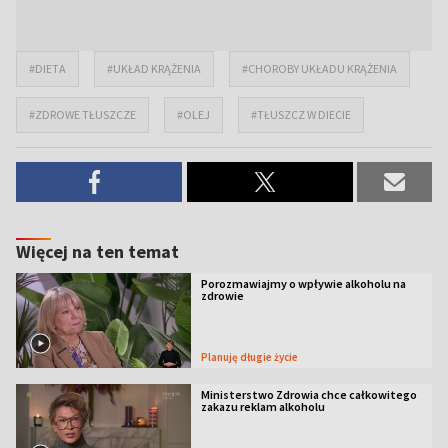
#DIETA
#UKŁAD KRĄŻENIA
#CHOROBY UKŁADU KRĄŻENIA
#ZDROWE TŁUSZCZE
#OLEJ
#TŁUSZCZ W DIECIE
Więcej na ten temat
Porozmawiajmy o wpływie alkoholu na
zdrowie
Planuję długie życie
Ministerstwo Zdrowia chce całkowitego
zakazu reklam alkoholu