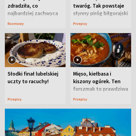
zdradziła, co
twaróg. Tak powstaje
najbardziej zachwyca
słynny piróg biłgorajski
ją w Lublinie
Rozmowy
Przepisy
Słodki finał lubelskiej
Mięso, kiełbasa i
uczty to racuchy!
kiszony ogórek. Ten
forszmak to prawdziwa
uczta
Przepisy
Przepisy