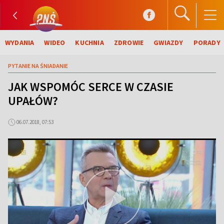
WYDANIA
WIDEO
KUCHNIA
ZDROWIE
GWIAZDY
PORADY
PYTANIE NA ŚNIADANIE
JAK WSPOMÓC SERCE W CZASIE
UPAŁÓW?
06.07.2018, 07:53