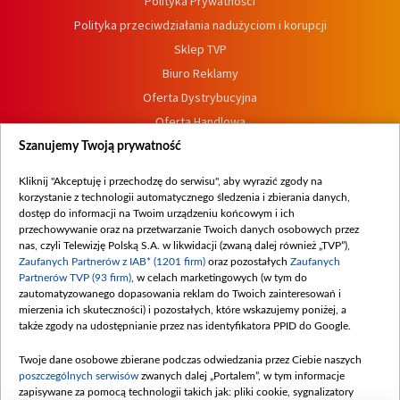
Polityka Prywatności
Polityka przeciwdziałania nadużyciom i korupcji
Sklep TVP
Biuro Reklamy
Oferta Dystrybucyjna
Oferta Handlowa
Dostępność
Szanujemy Twoją prywatność
Moje zgody
Kliknij "Akceptuję i przechodzę do serwisu", aby wyrazić zgody na
Procedura zgłoszeń wewnętrznych
korzystanie z technologii automatycznego śledzenia i zbierania danych,
dostęp do informacji na Twoim urządzeniu końcowym i ich
przechowywanie oraz na przetwarzanie Twoich danych osobowych przez
nas, czyli Telewizję Polską S.A. w likwidacji (zwaną dalej również „TVP”),
Zaufanych Partnerów z IAB* (1201 firm)
oraz pozostałych
Zaufanych
Partnerów TVP (93 firm)
, w celach marketingowych (w tym do
zautomatyzowanego dopasowania reklam do Twoich zainteresowań i
mierzenia ich skuteczności) i pozostałych, które wskazujemy poniżej, a
także zgody na udostępnianie przez nas identyfikatora PPID do Google.
Twoje dane osobowe zbierane podczas odwiedzania przez Ciebie naszych
poszczególnych serwisów
zwanych dalej „Portalem”, w tym informacje
zapisywane za pomocą technologii takich jak: pliki cookie, sygnalizatory