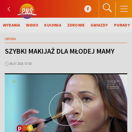
WYDANIA
WIDEO
KUCHNIA
ZDROWIE
GWIAZDY
PORADY
URODA
SZYBKI MAKIJAŻ DLA MŁODEJ MAMY
06.07.2018, 07:50