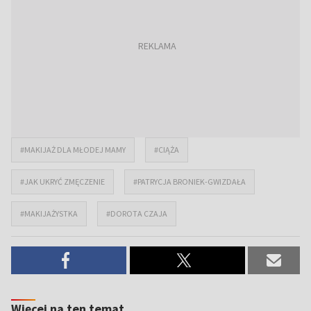
#MAKIJAŻ DLA MŁODEJ MAMY
#CIĄŻA
#JAK UKRYĆ ZMĘCZENIE
#PATRYCJA BRONIEK-GWIZDAŁA
#MAKIJAŻYSTKA
#DOROTA CZAJA
Więcej na ten temat