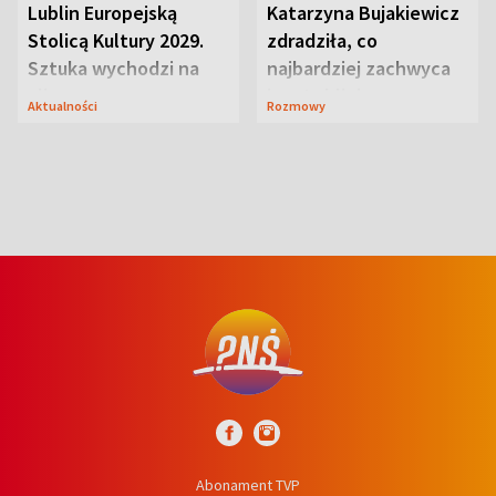
Lublin Europejską
Katarzyna Bujakiewicz
Stolicą Kultury 2029.
zdradziła, co
Sztuka wychodzi na
najbardziej zachwyca
ulice
ją w Lublinie
Aktualności
Rozmowy
Abonament TVP