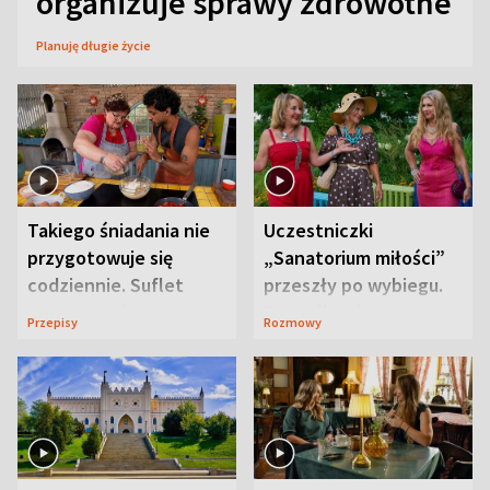
organizuje sprawy zdrowotne
Planuję długie życie
Takiego śniadania nie
Uczestniczki
przygotowuje się
„Sanatorium miłości”
codziennie. Suflet
przeszły po wybiegu.
serowy zachwyca
Te stylizacje
Przepisy
Rozmowy
smakiem
przyciągały wzrok