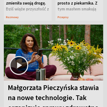
zmieniła swoją drogę.
prosto z piekarnika. Z
Dziś wiąże przyszłość z
tym masłem smakują
neurobiologią
jeszcze lepiej
Rozmowy
Przepisy
Małgorzata Pieczyńska stawia
na nowe technologie. Tak