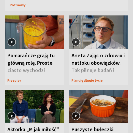
Rozmowy
Pomarańcze grają tu
Aneta Zając o zdrowiu i
główną rolę. Proste
natłoku obowiązków.
ciasto wychodzi
Tak pilnuje badań i
wyjątkowo wilgotne
wizyt
Przepisy
Planuję długie życie
Aktorka „M jak miłość”
Puszyste bułeczki