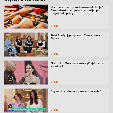
Nie masz czasu przed firmową kolacją?
Ten patent uratuje każdy makijaż po
całym dniu pracy
Uroda
Finał 8. edycji programu: Twoja nowa
figura
Uroda
"Ratunku! Moje usta znikają!" - jak temu
zaradzić?
Uroda
Czy można odwrócić proces siwienia?
Uroda