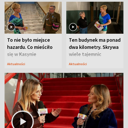
To nie było miejsce
Ten budynek ma ponad
hazardu. Co mieściło
dwa kilometry. Skrywa
się w Kasynie
wiele tajemnic
Oficerskim?
Aktualności
Aktualności