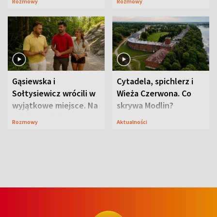
Rozmowy
Rozmowy
wcześniej
ranczo
Gąsiewska i
Cytadela, spichlerz i
Sołtysiewicz wrócili w
Wieża Czerwona. Co
wyjątkowe miejsce. Na
skrywa Modlin?
szlaku czekał
Rozmowy
Aktualności
niedźwiedź