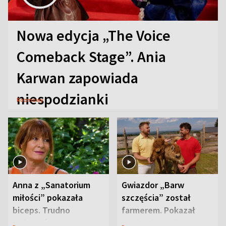
Nowa edycja „The Voice
Comeback Stage”. Ania
Karwan zapowiada
niespodzianki
Rozmowy
Anna z „Sanatorium
Gwiazdor „Barw
miłości” pokazała
szczęścia” został
biceps. Trudno
farmerem. Pokazał
uwierzyć, co przeszła
swoje niezwykłe