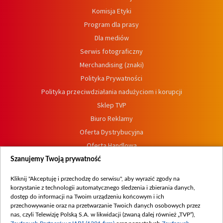
Komisja Etyki
Program dla prasy
Dla mediów
Serwis fotograficzny
Merchandising (znaki)
Polityka Prywatności
Polityka przeciwdziałania nadużyciom i korupcji
Sklep TVP
Biuro Reklamy
Oferta Dystrybucyjna
Oferta Handlowa
Dostępność
Szanujemy Twoją prywatność
Moje zgody
Kliknij "Akceptuję i przechodzę do serwisu", aby wyrazić zgody na
Procedura zgłoszeń wewnętrznych
korzystanie z technologii automatycznego śledzenia i zbierania danych,
dostęp do informacji na Twoim urządzeniu końcowym i ich
przechowywanie oraz na przetwarzanie Twoich danych osobowych przez
nas, czyli Telewizję Polską S.A. w likwidacji (zwaną dalej również „TVP”),