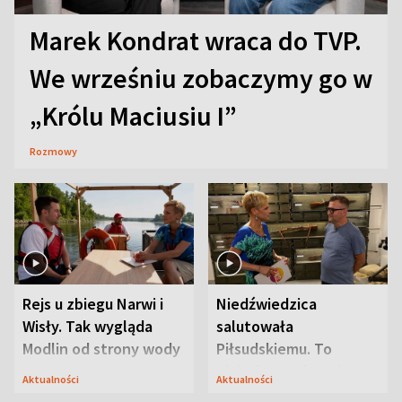
Marek Kondrat wraca do TVP.
We wrześniu zobaczymy go w
„Królu Maciusiu I”
Rozmowy
Rejs u zbiegu Narwi i
Niedźwiedzica
Wisły. Tak wygląda
salutowała
Modlin od strony wody
Piłsudskiemu. To
niejedyna tajemnica
Aktualności
Aktualności
Modlina