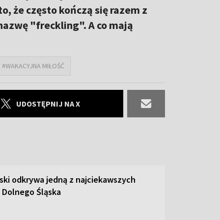
o, że często kończą się razem z
azwę "freckling". A co mają
#WAKACYJNA MIŁOŚĆ
UDOSTĘPNIJ NA X
ski odkrywa jedną z najciekawszych
 Dolnego Śląska