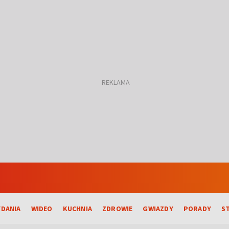
DANIA
WIDEO
KUCHNIA
ZDROWIE
GWIAZDY
PORADY
S