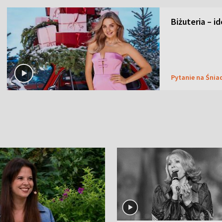
Biżuteria – i
Pytanie na Śnia