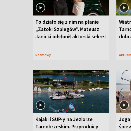
To działo się z nim na planie
Wiat
„Zatoki Szpiegów”. Mateusz
Tarno
Janicki odsłonił aktorski sekret
dobr
Rozmowy
Aktual
Kajaki i SUP-y na Jeziorze
Joga 
Tarnobrzeskim. Przyrodnicy
śpiew