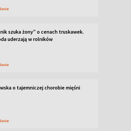
danie
lnik szuka żony” o cenach truskawek.
oda uderzają w rolników
danie
ska o tajemniczej chorobie mięśni
danie