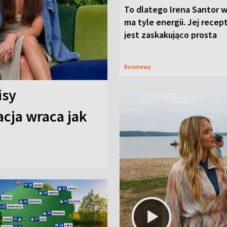
To dlatego Irena Santor w
ma tyle energii. Jej recep
jest zaskakująco prosta
Rozmowy
isy
cja wraca jak