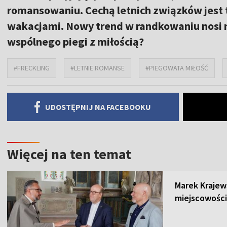
romansowaniu. Cechą letnich związków jest t
wakacjami. Nowy trend w randkowaniu nosi n
wspólnego piegi z miłością?
#FRECKLING
#LETNIE ROMANSE
#PIEGOWATA MIŁOŚĆ
UDOSTĘPNIJ NA FACEBOOKU
Więcej na ten temat
Marek Krajew
miejscowości