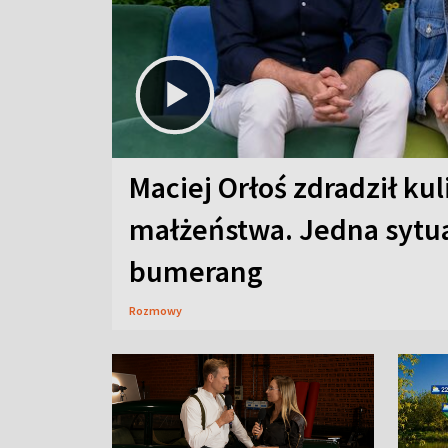
Maciej Orłoś zdradził kul
małżeństwa. Jedna sytua
bumerang
Rozmowy