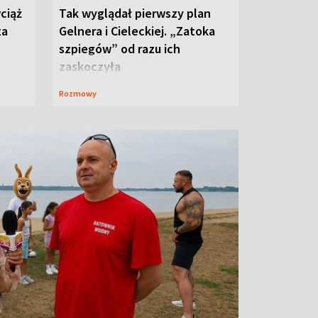
ciąż
Tak wyglądał pierwszy plan
ta
Gelnera i Cieleckiej. „Zatoka
szpiegów” od razu ich
zaskoczyła
Rozmowy