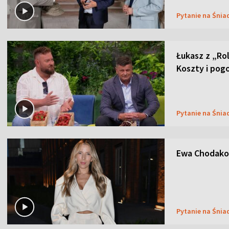
Pytanie na Śnia
Łukasz z „Ro
Koszty i pog
Pytanie na Śnia
Ewa Chodakow
Pytanie na Śnia