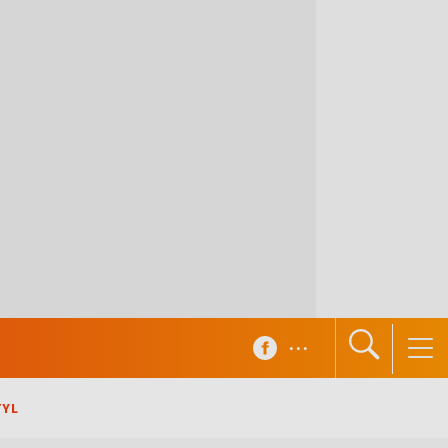
...
TYL