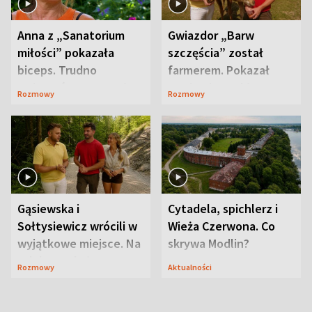
Anna z „Sanatorium
Gwiazdor „Barw
miłości” pokazała
szczęścia” został
biceps. Trudno
farmerem. Pokazał
uwierzyć, co przeszła
swoje niezwykłe
Rozmowy
Rozmowy
wcześniej
ranczo
Gąsiewska i
Cytadela, spichlerz i
Sołtysiewicz wrócili w
Wieża Czerwona. Co
wyjątkowe miejsce. Na
skrywa Modlin?
szlaku czekał
Rozmowy
Aktualności
niedźwiedź