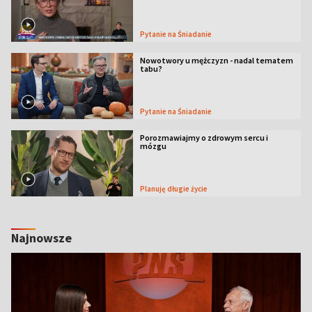
Pytanie na Śniadanie
Nowotwory u mężczyzn - nadal tematem
tabu?
Pytanie na Śniadanie
Porozmawiajmy o zdrowym sercu i
mózgu
Planuję długie życie
Najnowsze