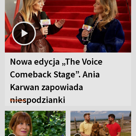
Nowa edycja „The Voice
Comeback Stage”. Ania
Karwan zapowiada
niespodzianki
Rozmowy