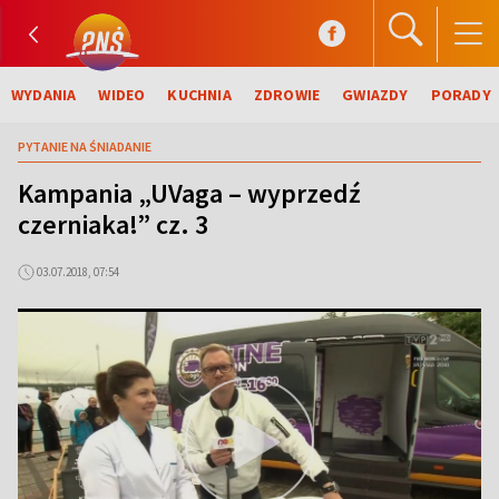
WYDANIA
WIDEO
KUCHNIA
ZDROWIE
GWIAZDY
PORADY
PYTANIE NA ŚNIADANIE
Kampania „UVaga – wyprzedź
czerniaka!” cz. 3
03.07.2018, 07:54