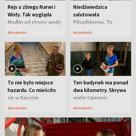
Rejs u zbiegu Narwi i
Niedźwiedzica
Wisły. Tak wygląda
salutowała
Modlin od strony wody
Piłsudskiemu. To
niejedyna tajemnica
Aktualności
Aktualności
Modlina
To nie było miejsce
Ten budynek ma ponad
hazardu. Co mieściło
dwa kilometry. Skrywa
się w Kasynie
wiele tajemnic
Oficerskim?
Aktualności
Aktualności