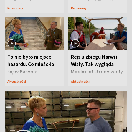
Waligórskiej-Lisieckiej.
Maciusiu I”
Rozmowy
Rozmowy
Mąż nie odpuszcza
To nie było miejsce
Rejs u zbiegu Narwi i
hazardu. Co mieściło
Wisły. Tak wygląda
się w Kasynie
Modlin od strony wody
Oficerskim?
Aktualności
Aktualności