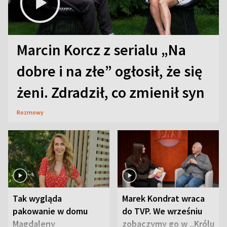
Marcin Korcz z serialu „Na
dobre i na złe” ogłosił, że się
żeni. Zdradził, co zmienił syn
Rozmowy
Tak wygląda
Marek Kondrat wraca
pakowanie w domu
do TVP. We wrześniu
Magdaleny
zobaczymy go w „Królu