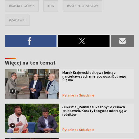
#KASIA OGÓREK
#DIY
#SKLEP DO ZABAWY
#ZABAWKI
Więcej na ten temat
Marek Krajewski odkrywa jedną z
najciekawszych miejscowości Dolnego
Śląska
Pytanie na Śniadanie
Łukasz z „Rolnik szuka żony” o cenach
truskawek. Koszty i pogoda uderzają w
rolników
Pytanie na Śniadanie