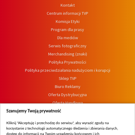
Kontakt
Centrum informacji TVP
Komisja Etyki
Program dla prasy
Dla mediów
Serwis fotograficzny
Merchandising (znaki)
Polityka Prywatności
Polityka przeciwdziałania nadużyciom i korupcji
Sklep TVP
Biuro Reklamy
Oferta Dystrybucyjna
Oferta Handlowa
Dostępność
Szanujemy Twoją prywatność
Moje zgody
Kliknij "Akceptuję i przechodzę do serwisu", aby wyrazić zgody na
Procedura zgłoszeń wewnętrznych
korzystanie z technologii automatycznego śledzenia i zbierania danych,
dostęp do informacji na Twoim urządzeniu końcowym i ich