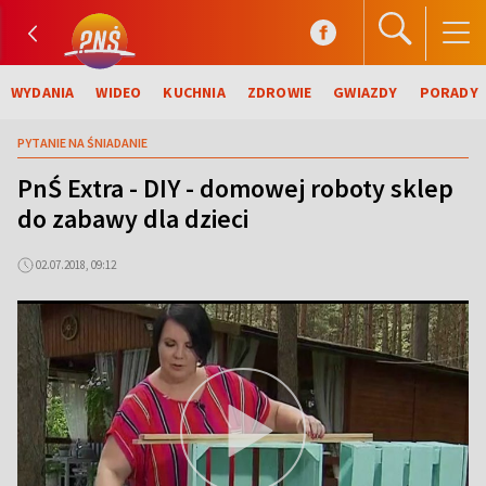
WYDANIA
WIDEO
KUCHNIA
ZDROWIE
GWIAZDY
PORADY
PYTANIE NA ŚNIADANIE
PnŚ Extra - DIY - domowej roboty sklep
do zabawy dla dzieci
02.07.2018, 09:12