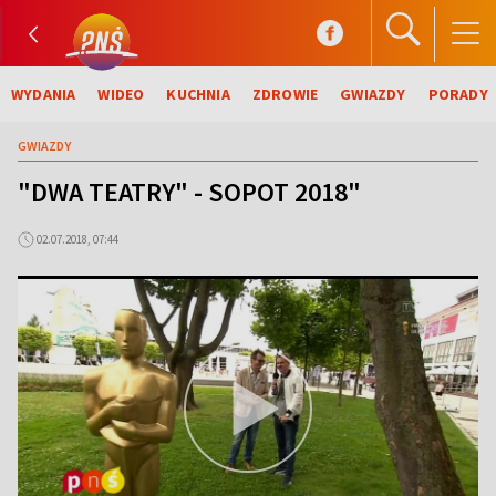
WYDANIA
WIDEO
KUCHNIA
ZDROWIE
GWIAZDY
PORADY
GWIAZDY
"DWA TEATRY" - SOPOT 2018"
02.07.2018, 07:44