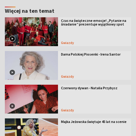
Więcej na ten temat
Czas na świąteczne emocje! „Pytanie na
śniadanie” prezentuje wyjątkowy spot
Gwiazdy
Dama Polskiej Piosenki - Irena Santor
Gwiazdy
Czerwony dywan - Natalia Przybysz
Gwiazdy
Majka Jeżowska świętuje 45 lat na scenie