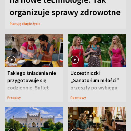
organizuje sprawy zdrowotne
Planuję długie życie
Takiego śniadania nie
Uczestniczki
przygotowuje się
„Sanatorium miłości”
codziennie. Suflet
przeszły po wybiegu.
serowy zachwyca
Te stylizacje
Przepisy
Rozmowy
smakiem
przyciągały wzrok