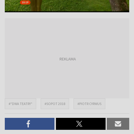
#"DWA TEATRY"
#SOPOT 2018
#PIOTR CYRWUS