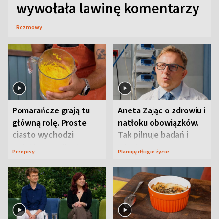
wywołała lawinę komentarzy
Rozmowy
Pomarańcze grają tu
Aneta Zając o zdrowiu i
główną rolę. Proste
natłoku obowiązków.
ciasto wychodzi
Tak pilnuje badań i
wyjątkowo wilgotne
wizyt
Przepisy
Planuję długie życie