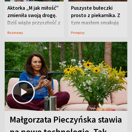
Aktorka „M jak miłość”
Puszyste bułeczki
zmieniła swoją drogę.
prosto z piekarnika. Z
Dziś wiąże przyszłość z
tym masłem smakują
neurobiologią
jeszcze lepiej
Rozmowy
Przepisy
Małgorzata Pieczyńska stawia
na nowe technologie. Tak