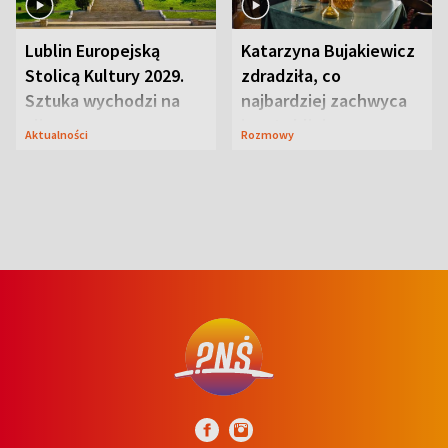
Lublin Europejską
Katarzyna Bujakiewicz
Stolicą Kultury 2029.
zdradziła, co
Sztuka wychodzi na
najbardziej zachwyca
ulice
ją w Lublinie
Aktualności
Rozmowy