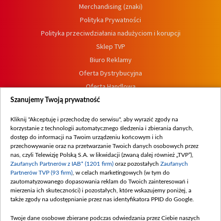
Merchandising (znaki)
Polityka Prywatności
Polityka przeciwdziałania nadużyciom i korupcji
Sklep TVP
Biuro Reklamy
Oferta Dystrybucyjna
Oferta Handlowa
Dostępność
Szanujemy Twoją prywatność
Moje zgody
Kliknij "Akceptuję i przechodzę do serwisu", aby wyrazić zgody na
Procedura zgłoszeń wewnętrznych
korzystanie z technologii automatycznego śledzenia i zbierania danych,
dostęp do informacji na Twoim urządzeniu końcowym i ich
przechowywanie oraz na przetwarzanie Twoich danych osobowych przez
nas, czyli Telewizję Polską S.A. w likwidacji (zwaną dalej również „TVP”),
Zaufanych Partnerów z IAB* (1201 firm)
oraz pozostałych
Zaufanych
Partnerów TVP (93 firm)
, w celach marketingowych (w tym do
zautomatyzowanego dopasowania reklam do Twoich zainteresowań i
mierzenia ich skuteczności) i pozostałych, które wskazujemy poniżej, a
także zgody na udostępnianie przez nas identyfikatora PPID do Google.
Twoje dane osobowe zbierane podczas odwiedzania przez Ciebie naszych