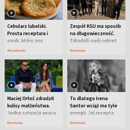
Cebularz lubelski.
Zespół KSU ma sposób
Prosta receptura i
na długowieczność.
smak, który zna
Zdradzili swój sekret
Lubelszczyzna
Aktualności
Rozmowy
Maciej Orłoś zdradził
To dlatego Irena
kulisy małżeństwa.
Santor wciąż ma tyle
Jedna sytuacja wraca
energii. Jej recepta
jak bumerang
jest zaskakująco
Rozmowy
Rozmowy
prosta