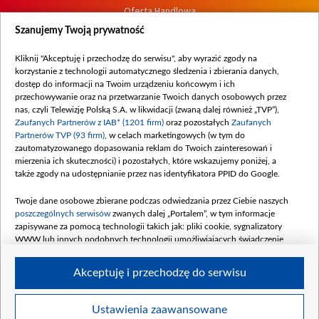
Oferta Handlowa
Dostępność
Szanujemy Twoją prywatność
Moje zgody
Kliknij "Akceptuję i przechodzę do serwisu", aby wyrazić zgody na
Procedura zgłoszeń wewnętrznych
korzystanie z technologii automatycznego śledzenia i zbierania danych,
dostęp do informacji na Twoim urządzeniu końcowym i ich
przechowywanie oraz na przetwarzanie Twoich danych osobowych przez
nas, czyli Telewizję Polską S.A. w likwidacji (zwaną dalej również „TVP”),
Zaufanych Partnerów z IAB* (1201 firm)
oraz pozostałych
Zaufanych
Partnerów TVP (93 firm)
, w celach marketingowych (w tym do
zautomatyzowanego dopasowania reklam do Twoich zainteresowań i
mierzenia ich skuteczności) i pozostałych, które wskazujemy poniżej, a
także zgody na udostępnianie przez nas identyfikatora PPID do Google.
Twoje dane osobowe zbierane podczas odwiedzania przez Ciebie naszych
poszczególnych serwisów
zwanych dalej „Portalem”, w tym informacje
zapisywane za pomocą technologii takich jak: pliki cookie, sygnalizatory
WWW lub innych podobnych technologii umożliwiających świadczenie
dopasowanych i bezpiecznych usług, personalizację treści oraz reklam,
udostępnianie funkcji mediów społecznościowych oraz analizowanie ruchu
Akceptuję i przechodzę do serwisu
w Internecie.
Twoje dane osobowe zbierane podczas odwiedzania przez Ciebie
Ustawienia zaawansowane
poszczególnych serwisów
na Portalu, takie jak adresy IP, identyfikatory