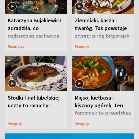
Katarzyna Bujakiewicz
Ziemniaki, kasza i
zdradziła, co
twaróg. Tak powstaje
najbardziej zachwyca
słynny piróg biłgorajski
ją w Lublinie
Rozmowy
Przepisy
Słodki finał lubelskiej
Mięso, kiełbasa i
uczty to racuchy!
kiszony ogórek. Ten
forszmak to prawdziwa
uczta
Przepisy
Przepisy