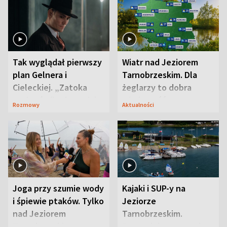
Tak wyglądał pierwszy
Wiatr nad Jeziorem
plan Gelnera i
Tarnobrzeskim. Dla
Cieleckiej. „Zatoka
żeglarzy to dobra
szpiegów” od razu ich
wiadomość
Rozmowy
Aktualności
zaskoczyła
Joga przy szumie wody
Kajaki i SUP-y na
i śpiewie ptaków. Tylko
Jeziorze
nad Jeziorem
Tarnobrzeskim.
Tarnobrzeskim
Przyrodnicy zwracają