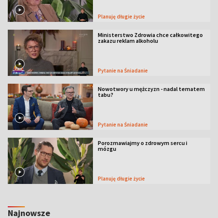
Planuję długie życie
Ministerstwo Zdrowia chce całkowitego
zakazu reklam alkoholu
Pytanie na Śniadanie
Nowotwory u mężczyzn - nadal tematem
tabu?
Pytanie na Śniadanie
Porozmawiajmy o zdrowym sercu i
mózgu
Planuję długie życie
Najnowsze