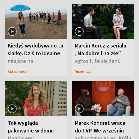
Kiedyś wydobywano tu
Marcin Korcz z serialu
siarkę. Dziś to idealne
„Na dobre i na złe”
miejsce na
ogłosił, że się żeni.
wypoczynek
Zdradził, co zmienił
Aktualności
Rozmowy
syn
Tak wygląda
Marek Kondrat wraca
pakowanie w domu
do TVP. We wrześniu
Magdaleny
zobaczymy go w „Królu