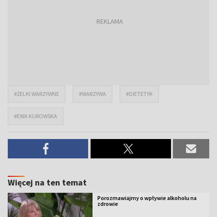
#ŻELKI WARZYWNE
#WARZYWA
#DIETETYK
#EWA KUROWSKA
Więcej na ten temat
Porozmawiajmy o wpływie alkoholu na
zdrowie