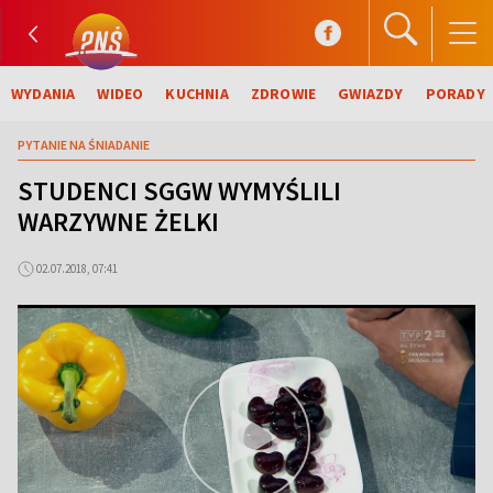
WYDANIA
WIDEO
KUCHNIA
ZDROWIE
GWIAZDY
PORADY
PYTANIE NA ŚNIADANIE
STUDENCI SGGW WYMYŚLILI
WARZYWNE ŻELKI
02.07.2018, 07:41