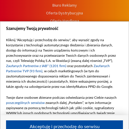
Biuro Reklamy
Oferta Dystrybucyjna
Oferta Handlowa
Dostępność
Szanujemy Twoją prywatność
Moje zgody
Kliknij "Akceptuję i przechodzę do serwisu", aby wyrazić zgody na
Procedura zgłoszeń wewnętrznych
korzystanie z technologii automatycznego śledzenia i zbierania danych,
dostęp do informacji na Twoim urządzeniu końcowym i ich
przechowywanie oraz na przetwarzanie Twoich danych osobowych przez
nas, czyli Telewizję Polską S.A. w likwidacji (zwaną dalej również „TVP”),
Zaufanych Partnerów z IAB* (1201 firm)
oraz pozostałych
Zaufanych
Partnerów TVP (93 firm)
, w celach marketingowych (w tym do
zautomatyzowanego dopasowania reklam do Twoich zainteresowań i
mierzenia ich skuteczności) i pozostałych, które wskazujemy poniżej, a
także zgody na udostępnianie przez nas identyfikatora PPID do Google.
Twoje dane osobowe zbierane podczas odwiedzania przez Ciebie naszych
poszczególnych serwisów
zwanych dalej „Portalem”, w tym informacje
zapisywane za pomocą technologii takich jak: pliki cookie, sygnalizatory
WWW lub innych podobnych technologii umożliwiających świadczenie
dopasowanych i bezpiecznych usług, personalizację treści oraz reklam,
udostępnianie funkcji mediów społecznościowych oraz analizowanie ruchu
Akceptuję i przechodzę do serwisu
w Internecie.