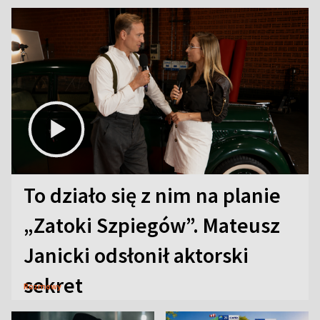
To działo się z nim na planie
„Zatoki Szpiegów”. Mateusz
Janicki odsłonił aktorski
sekret
Rozmowy