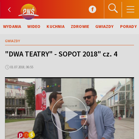
WYDANIA
WIDEO
KUCHNIA
ZDROWIE
GWIAZDY
PORADY
GWIAZDY
"DWA TEATRY" - SOPOT 2018" cz. 4
01.07.2018, 06:55