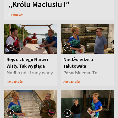
„Królu Maciusiu I”
Rozmowy
Rejs u zbiegu Narwi i
Niedźwiedzica
Wisły. Tak wygląda
salutowała
Modlin od strony wody
Piłsudskiemu. To
niejedyna tajemnica
Aktualności
Aktualności
Modlina