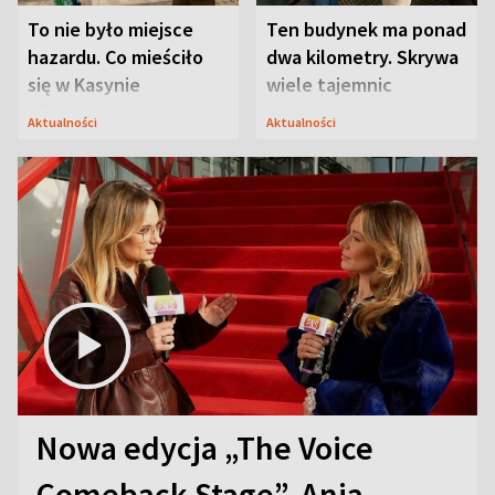
To nie było miejsce
Ten budynek ma ponad
hazardu. Co mieściło
dwa kilometry. Skrywa
się w Kasynie
wiele tajemnic
Oficerskim?
Aktualności
Aktualności
Nowa edycja „The Voice
Comeback Stage”. Ania