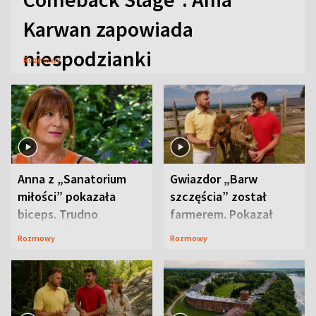
Karwan zapowiada
niespodzianki
Rozmowy
Anna z „Sanatorium
Gwiazdor „Barw
miłości” pokazała
szczęścia” został
biceps. Trudno
farmerem. Pokazał
uwierzyć, co przeszła
swoje niezwykłe
Rozmowy
Rozmowy
wcześniej
ranczo