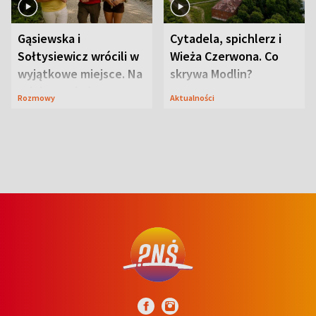
Gąsiewska i
Cytadela, spichlerz i
Sołtysiewicz wrócili w
Wieża Czerwona. Co
wyjątkowe miejsce. Na
skrywa Modlin?
szlaku czekał
Rozmowy
Aktualności
niedźwiedź