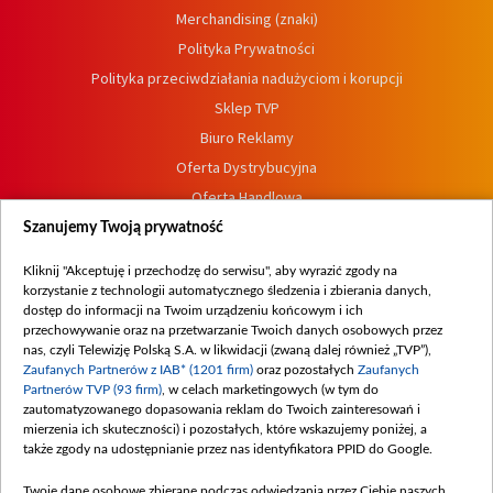
Merchandising (znaki)
Polityka Prywatności
Polityka przeciwdziałania nadużyciom i korupcji
Sklep TVP
Biuro Reklamy
Oferta Dystrybucyjna
Oferta Handlowa
Dostępność
Szanujemy Twoją prywatność
Moje zgody
Kliknij "Akceptuję i przechodzę do serwisu", aby wyrazić zgody na
Procedura zgłoszeń wewnętrznych
korzystanie z technologii automatycznego śledzenia i zbierania danych,
dostęp do informacji na Twoim urządzeniu końcowym i ich
przechowywanie oraz na przetwarzanie Twoich danych osobowych przez
nas, czyli Telewizję Polską S.A. w likwidacji (zwaną dalej również „TVP”),
Zaufanych Partnerów z IAB* (1201 firm)
oraz pozostałych
Zaufanych
Partnerów TVP (93 firm)
, w celach marketingowych (w tym do
zautomatyzowanego dopasowania reklam do Twoich zainteresowań i
mierzenia ich skuteczności) i pozostałych, które wskazujemy poniżej, a
także zgody na udostępnianie przez nas identyfikatora PPID do Google.
Twoje dane osobowe zbierane podczas odwiedzania przez Ciebie naszych