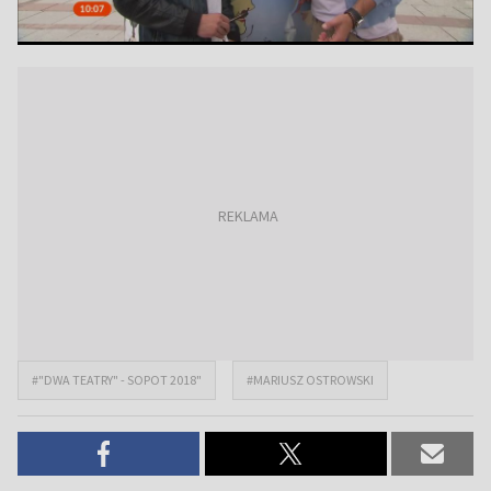
#"DWA TEATRY" - SOPOT 2018"
#MARIUSZ OSTROWSKI