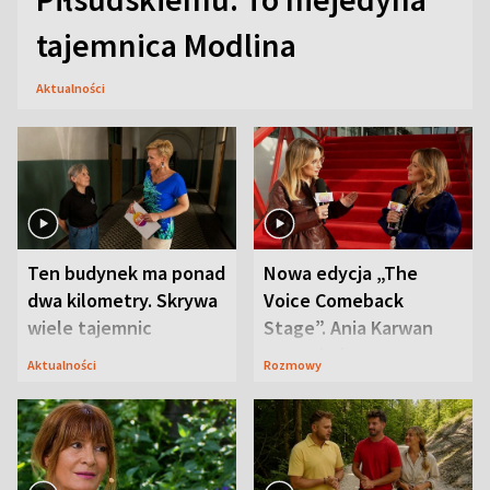
tajemnica Modlina
Aktualności
Ten budynek ma ponad
Nowa edycja „The
dwa kilometry. Skrywa
Voice Comeback
wiele tajemnic
Stage”. Ania Karwan
zapowiada
Aktualności
Rozmowy
niespodzianki