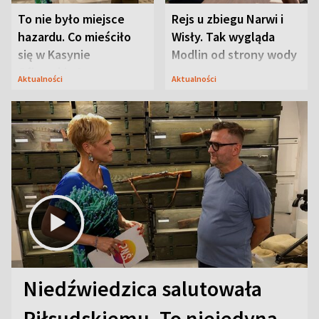
To nie było miejsce
Rejs u zbiegu Narwi i
hazardu. Co mieściło
Wisły. Tak wygląda
się w Kasynie
Modlin od strony wody
Oficerskim?
Aktualności
Aktualności
Niedźwiedzica salutowała
Piłsudskiemu. To niejedyna