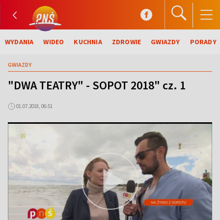
WYDANIA
WIDEO
KUCHNIA
ZDROWIE
GWIAZDY
PORADY
GWIAZDY
"DWA TEATRY" - SOPOT 2018" cz. 1
01.07.2018, 06:51