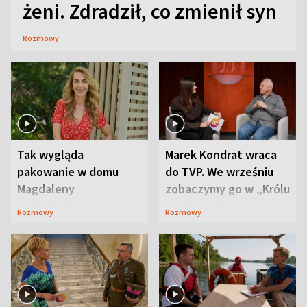
żeni. Zdradził, co zmienił syn
Rozmowy
Tak wygląda
Marek Kondrat wraca
pakowanie w domu
do TVP. We wrześniu
Magdaleny
zobaczymy go w „Królu
Waligórskiej-Lisieckiej.
Maciusiu I”
Rozmowy
Rozmowy
Mąż nie odpuszcza