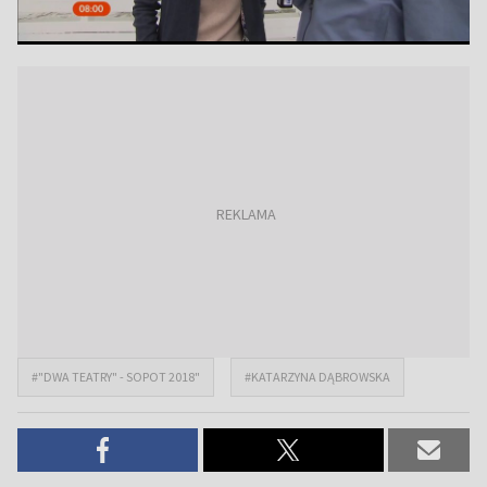
#"DWA TEATRY" - SOPOT 2018"
#KATARZYNA DĄBROWSKA