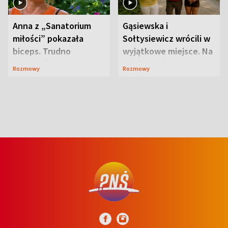
Anna z „Sanatorium
Gąsiewska i
miłości” pokazała
Sołtysiewicz wrócili w
biceps. Trudno
wyjątkowe miejsce. Na
uwierzyć, co przeszła
szlaku czekał
Rozmowy
Rozmowy
wcześniej
niedźwiedź