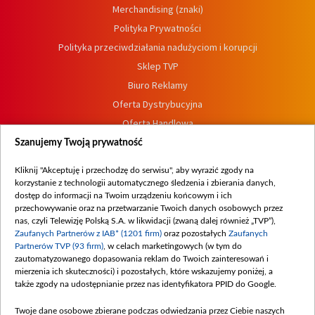
Merchandising (znaki)
Polityka Prywatności
Polityka przeciwdziałania nadużyciom i korupcji
Sklep TVP
Biuro Reklamy
Oferta Dystrybucyjna
Oferta Handlowa
Dostępność
Szanujemy Twoją prywatność
Moje zgody
Kliknij "Akceptuję i przechodzę do serwisu", aby wyrazić zgody na
Procedura zgłoszeń wewnętrznych
korzystanie z technologii automatycznego śledzenia i zbierania danych,
dostęp do informacji na Twoim urządzeniu końcowym i ich
przechowywanie oraz na przetwarzanie Twoich danych osobowych przez
nas, czyli Telewizję Polską S.A. w likwidacji (zwaną dalej również „TVP”),
Zaufanych Partnerów z IAB* (1201 firm)
oraz pozostałych
Zaufanych
Partnerów TVP (93 firm)
, w celach marketingowych (w tym do
zautomatyzowanego dopasowania reklam do Twoich zainteresowań i
mierzenia ich skuteczności) i pozostałych, które wskazujemy poniżej, a
także zgody na udostępnianie przez nas identyfikatora PPID do Google.
Twoje dane osobowe zbierane podczas odwiedzania przez Ciebie naszych