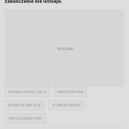
zakończenie nie istnieje.
#CIEMNA STRONA TURCJI
#SEKSTURYSTYKA
#TURECKIE OBYCZAJE
#TURECKIE SERIALE
#WITOLD SZABŁOWSKI