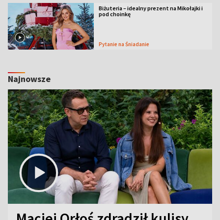
Biżuteria – idealny prezent na Mikołajki i
pod choinkę
Pytanie na Śniadanie
Najnowsze
Maciej Orłoś zdradził kulisy