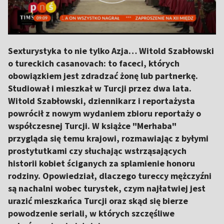
Sexturystyka to nie tylko Azja… Witold Szabłowski
o tureckich casanovach: to faceci, których
obowiązkiem jest zdradzać żonę lub partnerkę.
Studiował i mieszkał w Turcji przez dwa lata.
Witold Szabłowski, dziennikarz i reportażysta
powrócił z nowym wydaniem zbioru reportaży o
współczesnej Turcji. W książce "Merhaba"
przygląda się temu krajowi, rozmawiając z byłymi
prostytutkami czy słuchając wstrząsających
historii kobiet ściganych za splamienie honoru
rodziny. Opowiedział, dlaczego tureccy mężczyźni
są nachalni wobec turystek, czym najłatwiej jest
urazić mieszkańca Turcji oraz skąd się bierze
powodzenie seriali, w których szczęśliwe