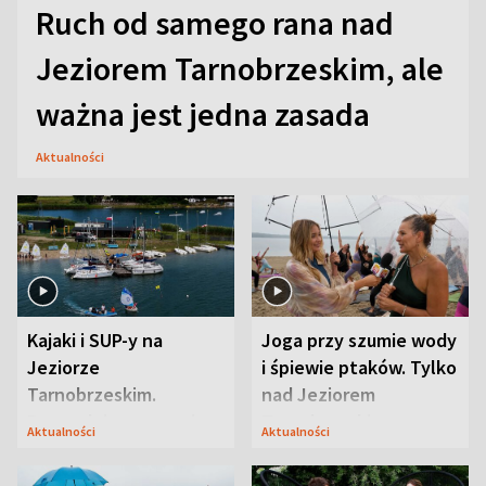
Ruch od samego rana nad
Jeziorem Tarnobrzeskim, ale
ważna jest jedna zasada
Aktualności
Kajaki i SUP-y na
Joga przy szumie wody
Jeziorze
i śpiewie ptaków. Tylko
Tarnobrzeskim.
nad Jeziorem
Przyrodnicy zwracają
Tarnobrzeskim
Aktualności
Aktualności
uwagę na coś jeszcze