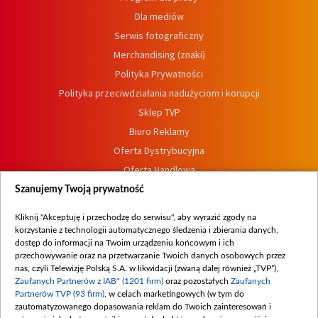
Dla mediów
Serwis fotograficzny
Merchandising (znaki)
Polityka Prywatności
Polityka przeciwdziałania nadużyciom i korupcji
Sklep TVP
Biuro Reklamy
Oferta Dystrybucyjna
Oferta Handlowa
Dostępność
Szanujemy Twoją prywatność
Moje zgody
Kliknij "Akceptuję i przechodzę do serwisu", aby wyrazić zgody na
Procedura zgłoszeń wewnętrznych
korzystanie z technologii automatycznego śledzenia i zbierania danych,
dostęp do informacji na Twoim urządzeniu końcowym i ich
przechowywanie oraz na przetwarzanie Twoich danych osobowych przez
nas, czyli Telewizję Polską S.A. w likwidacji (zwaną dalej również „TVP”),
Zaufanych Partnerów z IAB* (1201 firm)
oraz pozostałych
Zaufanych
Partnerów TVP (93 firm)
, w celach marketingowych (w tym do
zautomatyzowanego dopasowania reklam do Twoich zainteresowań i