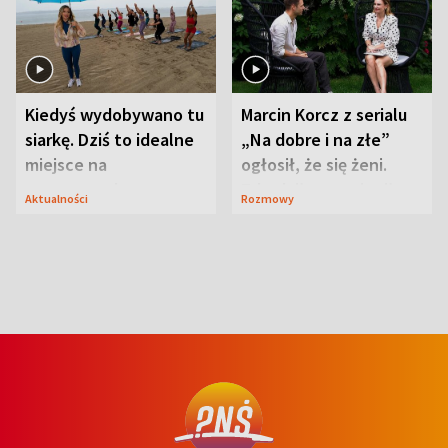
Kiedyś wydobywano tu
Marcin Korcz z serialu
siarkę. Dziś to idealne
„Na dobre i na złe”
miejsce na
ogłosił, że się żeni.
wypoczynek
Zdradził, co zmienił
Aktualności
Rozmowy
syn