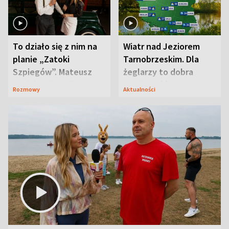
To działo się z nim na
Wiatr nad Jeziorem
planie „Zatoki
Tarnobrzeskim. Dla
Szpiegów”. Mateusz
żeglarzy to dobra
Janicki odsłonił
wiadomość
Rozmowy
Aktualności
aktorski sekret