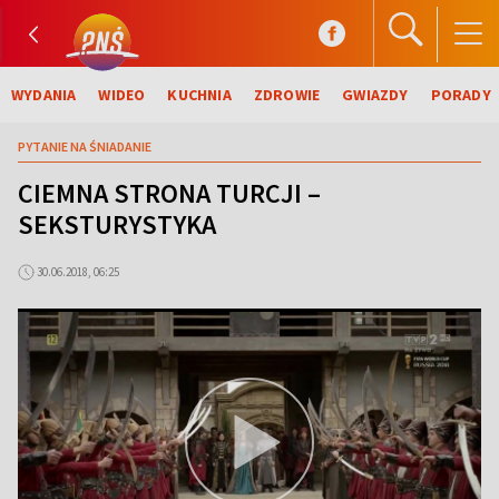
WYDANIA
WIDEO
KUCHNIA
ZDROWIE
GWIAZDY
PORADY
PYTANIE NA ŚNIADANIE
CIEMNA STRONA TURCJI –
SEKSTURYSTYKA
30.06.2018, 06:25