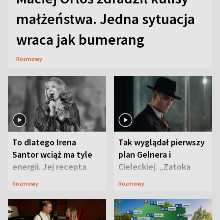
małżeństwa. Jedna sytuacja
wraca jak bumerang
Rozmowy
To dlatego Irena
Tak wyglądał pierwszy
Santor wciąż ma tyle
plan Gelnera i
energii. Jej recepta
Cieleckiej. „Zatoka
jest zaskakująco
szpiegów” od razu ich
Rozmowy
Rozmowy
prosta
zaskoczyła