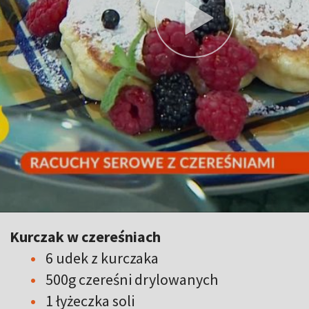
Kurczak w czereśniach
6 udek z kurczaka
500g czereśni drylowanych
1 łyżeczka soli