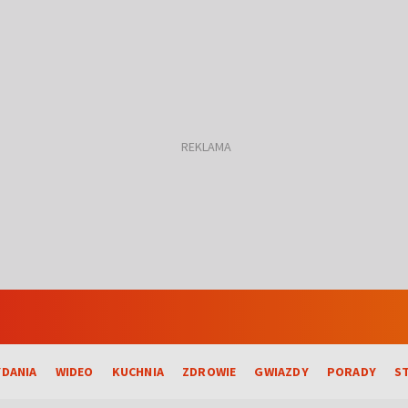
DANIA
WIDEO
KUCHNIA
ZDROWIE
GWIAZDY
PORADY
S