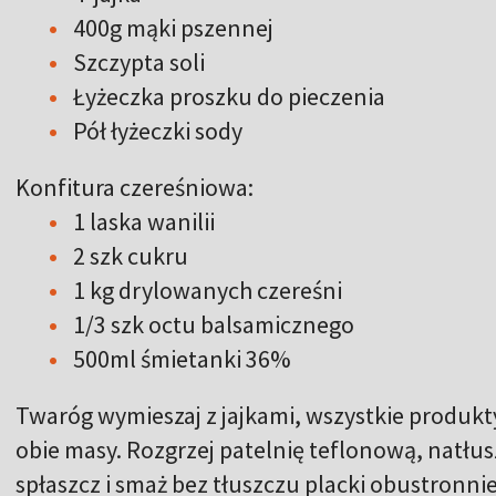
400g mąki pszennej
Szczypta soli
Łyżeczka proszku do pieczenia
Pół łyżeczki sody
Konfitura czereśniowa:
1 laska wanilii
2 szk cukru
1 kg drylowanych czereśni
1/3 szk octu balsamicznego
500ml śmietanki 36%
Twaróg wymieszaj z jajkami, wszystkie produkty
obie masy. Rozgrzej patelnię teflonową, natłu
spłaszcz i smaż bez tłuszczu placki obustronni