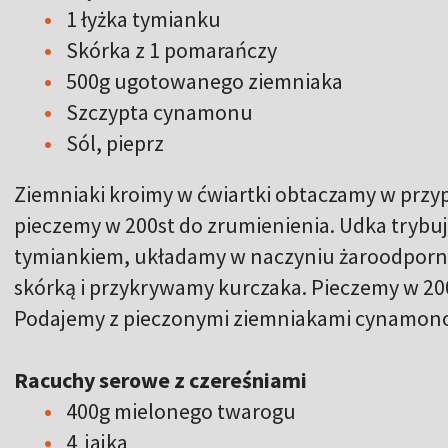
1 łyżka tymianku
Skórka z 1 pomarańczy
500g ugotowanego ziemniaka
Szczypta cynamonu
Sól, pieprz
Ziemniaki kroimy w ćwiartki obtaczamy w przyp
pieczemy w 200st do zrumienienia. Udka trybuje
tymiankiem, układamy w naczyniu żaroodporny
skórką i przykrywamy kurczaka. Pieczemy w 200
Podajemy z pieczonymi ziemniakami cynamo
Racuchy serowe z czereśniami
400g mielonego twarogu
4 jajka