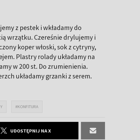
ujemy z pestek i wkładamy do
ią wrzątku. Czereśnie drylujemy i
ony koper włoski, sok z cytryny,
lejem. Plastry rolady układamy na
amy w 200 st. Do zrumienienia.
erzch układamy grzanki z serem.
HY
#KONFITURA
UDOSTĘPNIJ NA X