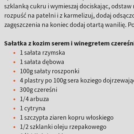
szklanką cukru i wymieszaj dociskając, odstaw
rozpuść na patelni i z karmelizuj, dodaj odsącz
zagęszczenia na koniec dodaj otartą wanilię. P
Sałatka z kozim serem i winegretem czere
1 sałata rzymska
1 sałata dębowa
100g sałaty roszponki
4 plastry po 100g sera koziego dojrzewają
300g czereśni
1/4 arbuza
1 cytryna
1 szczypta ziaren kopru włoskiego
1/2 szklanki oleju rzepakowego