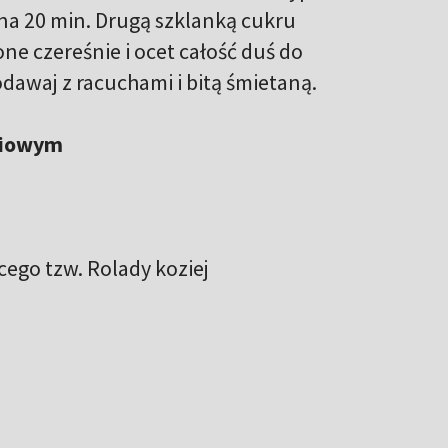
 na 20 min. Drugą szklanką cukru
one czereśnie i ocet całość duś do
odawaj z racuchami i bitą śmietaną.
śniowym
cego tzw. Rolady koziej