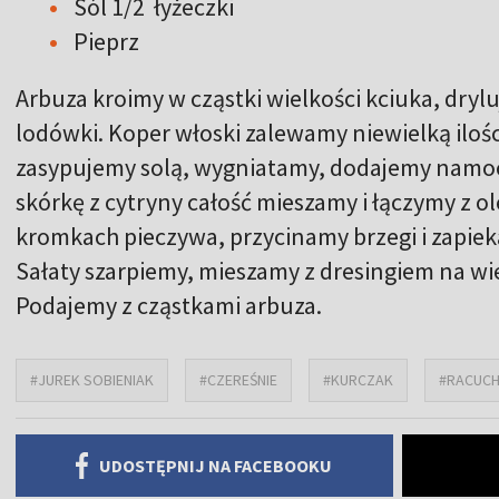
Sól 1/2 łyżeczki
Pieprz
Arbuza kroimy w cząstki wielkości kciuka, dryl
lodówki. Koper włoski zalewamy niewielką ilośc
zasypujemy solą, wygniatamy, dodajemy namocz
skórkę z cytryny całość mieszamy i łączymy z o
kromkach pieczywa, przycinamy brzegi i zapiek
Sałaty szarpiemy, mieszamy z dresingiem na wi
Podajemy z cząstkami arbuza.
#JUREK SOBIENIAK
#CZEREŚNIE
#KURCZAK
#RACUC
UDOSTĘPNIJ NA FACEBOOKU