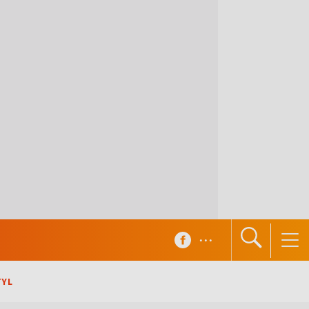
...
TYL