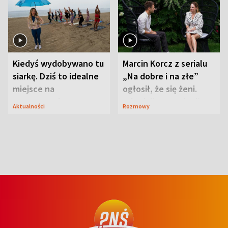
Kiedyś wydobywano tu
Marcin Korcz z serialu
siarkę. Dziś to idealne
„Na dobre i na złe”
miejsce na
ogłosił, że się żeni.
wypoczynek
Zdradził, co zmienił
Aktualności
Rozmowy
syn