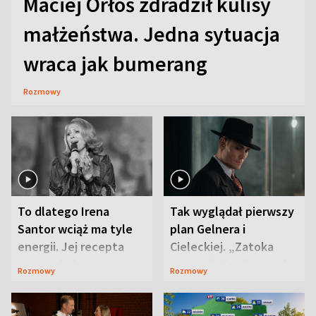
Maciej Orłoś zdradził kulisy
małżeństwa. Jedna sytuacja
wraca jak bumerang
Rozmowy
To dlatego Irena
Tak wyglądał pierwszy
Santor wciąż ma tyle
plan Gelnera i
energii. Jej recepta
Cieleckiej. „Zatoka
jest zaskakująco
szpiegów” od razu ich
Rozmowy
Rozmowy
prosta
zaskoczyła