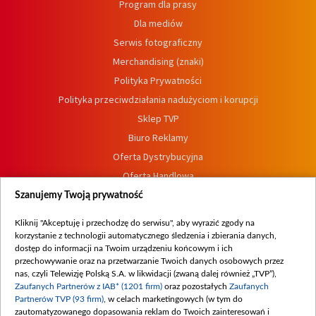
Program dla prasy
Dla mediów
Serwis fotograficzny
Merchandising (znaki)
Polityka Prywatności
Polityka przeciwdziałania nadużyciom i korupcji
Sklep TVP
Biuro Reklamy
Oferta Dystrybucyjna
Oferta Handlowa
Dostępność
Szanujemy Twoją prywatność
Moje zgody
Kliknij "Akceptuję i przechodzę do serwisu", aby wyrazić zgody na
Procedura zgłoszeń wewnętrznych
korzystanie z technologii automatycznego śledzenia i zbierania danych,
dostęp do informacji na Twoim urządzeniu końcowym i ich
przechowywanie oraz na przetwarzanie Twoich danych osobowych przez
nas, czyli Telewizję Polską S.A. w likwidacji (zwaną dalej również „TVP”),
Zaufanych Partnerów z IAB* (1201 firm)
oraz pozostałych
Zaufanych
Partnerów TVP (93 firm)
, w celach marketingowych (w tym do
zautomatyzowanego dopasowania reklam do Twoich zainteresowań i