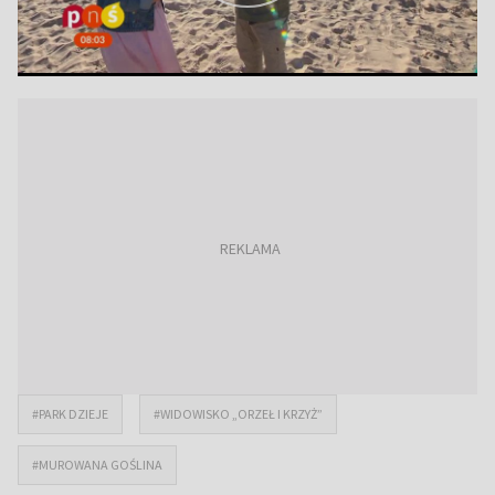
#PARK DZIEJE
#WIDOWISKO „ORZEŁ I KRZYŻ”
#MUROWANA GOŚLINA