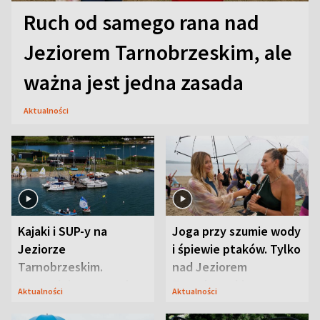
Ruch od samego rana nad
Jeziorem Tarnobrzeskim, ale
ważna jest jedna zasada
Aktualności
Kajaki i SUP-y na
Joga przy szumie wody
Jeziorze
i śpiewie ptaków. Tylko
Tarnobrzeskim.
nad Jeziorem
Przyrodnicy zwracają
Tarnobrzeskim
Aktualności
Aktualności
uwagę na coś jeszcze