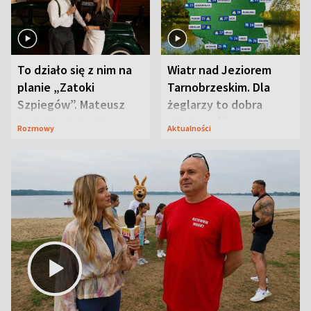
To działo się z nim na
Wiatr nad Jeziorem
planie „Zatoki
Tarnobrzeskim. Dla
Szpiegów”. Mateusz
żeglarzy to dobra
Janicki odsłonił
wiadomość
Rozmowy
Aktualności
aktorski sekret