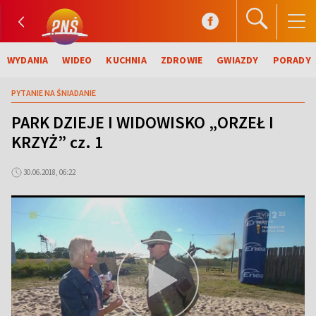
WYDANIA
WIDEO
KUCHNIA
ZDROWIE
GWIAZDY
PORADY
PYTANIE NA ŚNIADANIE
PARK DZIEJE I WIDOWISKO „ORZEŁ I
KRZYŻ” cz. 1
30.06.2018, 06:22