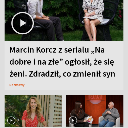
Marcin Korcz z serialu „Na
dobre i na złe” ogłosił, że się
żeni. Zdradził, co zmienił syn
Rozmowy