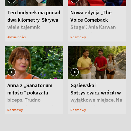
Ten budynek ma ponad
Nowa edycja „The
dwa kilometry. Skrywa
Voice Comeback
wiele tajemnic
Stage”. Ania Karwan
zapowiada
Aktualności
Rozmowy
niespodzianki
Anna z „Sanatorium
Gąsiewska i
miłości” pokazała
Sołtysiewicz wrócili w
biceps. Trudno
wyjątkowe miejsce. Na
uwierzyć, co przeszła
szlaku czekał
Rozmowy
Rozmowy
wcześniej
niedźwiedź