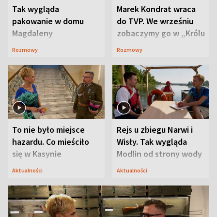
Tak wygląda
Marek Kondrat wraca
pakowanie w domu
do TVP. We wrześniu
Magdaleny
zobaczymy go w „Królu
Waligórskiej-Lisieckiej.
Maciusiu I”
Rozmowy
Rozmowy
Mąż nie odpuszcza
To nie było miejsce
Rejs u zbiegu Narwi i
hazardu. Co mieściło
Wisły. Tak wygląda
się w Kasynie
Modlin od strony wody
Oficerskim?
Aktualności
Aktualności