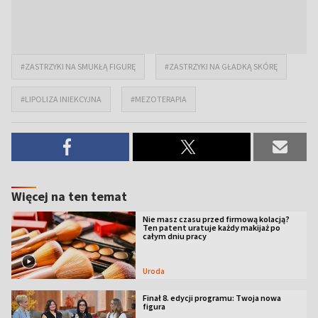
#ZASTRZYKI NA SMUKŁĄ FIGURĘ
#ZASTRZYKI NA GŁADKĄ SKÓRĘ
#LIPOLIZA INIEKCYJNA
#MEZOTERAPIA
Więcej na ten temat
Nie masz czasu przed firmową kolacją?
Ten patent uratuje każdy makijaż po
całym dniu pracy
Uroda
Finał 8. edycji programu: Twoja nowa
figura