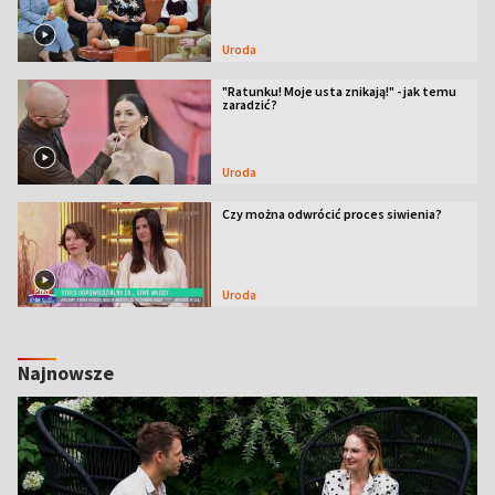
Uroda
"Ratunku! Moje usta znikają!" - jak temu
zaradzić?
Uroda
Czy można odwrócić proces siwienia?
Uroda
Najnowsze