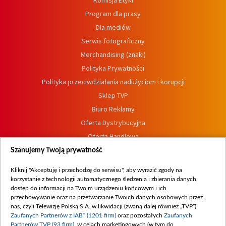
Komisja Etyki
Program dla prasy
Dla mediów
Serwis fotograficzny
Merchandising (znaki)
Polityka Prywatności
Polityka przeciwdziałania nadużyciom i korupcji
Sklep TVP
Biuro Reklamy
Oferta Dystrybucyjna
Oferta Handlowa
Dostępność
Szanujemy Twoją prywatność
Moje zgody
Kliknij "Akceptuję i przechodzę do serwisu", aby wyrazić zgody na
Procedura zgłoszeń wewnętrznych
korzystanie z technologii automatycznego śledzenia i zbierania danych,
dostęp do informacji na Twoim urządzeniu końcowym i ich
przechowywanie oraz na przetwarzanie Twoich danych osobowych przez
nas, czyli Telewizję Polską S.A. w likwidacji (zwaną dalej również „TVP”),
Zaufanych Partnerów z IAB* (1201 firm)
oraz pozostałych
Zaufanych
Partnerów TVP (93 firm)
, w celach marketingowych (w tym do