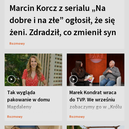
Marcin Korcz z serialu „Na
dobre i na złe” ogłosił, że się
żeni. Zdradził, co zmienił syn
Rozmowy
Tak wygląda
Marek Kondrat wraca
pakowanie w domu
do TVP. We wrześniu
Magdaleny
zobaczymy go w „Królu
Waligórskiej-Lisieckiej.
Maciusiu I”
Rozmowy
Rozmowy
Mąż nie odpuszcza