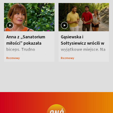
Anna z „Sanatorium
Gąsiewska i
miłości” pokazała
Sołtysiewicz wrócili w
biceps. Trudno
wyjątkowe miejsce. Na
uwierzyć, co przeszła
szlaku czekał
Rozmowy
Rozmowy
wcześniej
niedźwiedź