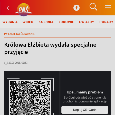
WYDANIA
WIDEO
KUCHNIA
ZDROWIE
GWIAZDY
PORADY
PYTANIE NA ŚNIADANIE
Królowa Elżbieta wydała specjalne
przyjęcie
29.06.2018, 07:53