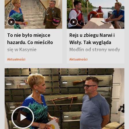
To nie było miejsce
Rejs u zbiegu Narwi i
hazardu. Co mieściło
Wisły. Tak wygląda
się w Kasynie
Modlin od strony wody
Oficerskim?
Aktualności
Aktualności