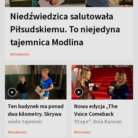
Niedźwiedzica salutowała
Piłsudskiemu. To niejedyna
tajemnica Modlina
Aktualności
Ten budynek ma ponad
Nowa edycja „The
dwa kilometry. Skrywa
Voice Comeback
wiele tajemnic
Stage”. Ania Karwan
zapowiada
Aktualności
Rozmowy
niespodzianki