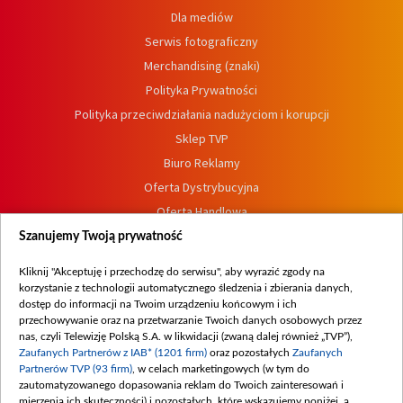
Dla mediów
Serwis fotograficzny
Merchandising (znaki)
Polityka Prywatności
Polityka przeciwdziałania nadużyciom i korupcji
Sklep TVP
Biuro Reklamy
Oferta Dystrybucyjna
Oferta Handlowa
Dostępność
Szanujemy Twoją prywatność
Moje zgody
Kliknij "Akceptuję i przechodzę do serwisu", aby wyrazić zgody na
Procedura zgłoszeń wewnętrznych
korzystanie z technologii automatycznego śledzenia i zbierania danych,
dostęp do informacji na Twoim urządzeniu końcowym i ich
przechowywanie oraz na przetwarzanie Twoich danych osobowych przez
nas, czyli Telewizję Polską S.A. w likwidacji (zwaną dalej również „TVP”),
Zaufanych Partnerów z IAB* (1201 firm)
oraz pozostałych
Zaufanych
Partnerów TVP (93 firm)
, w celach marketingowych (w tym do
zautomatyzowanego dopasowania reklam do Twoich zainteresowań i
mierzenia ich skuteczności) i pozostałych, które wskazujemy poniżej, a