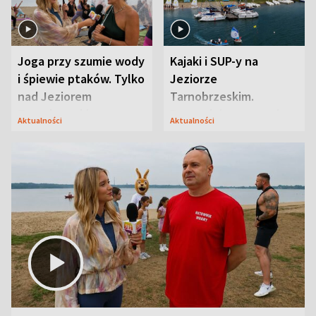
Joga przy szumie wody
Kajaki i SUP-y na
i śpiewie ptaków. Tylko
Jeziorze
nad Jeziorem
Tarnobrzeskim.
Tarnobrzeskim
Przyrodnicy zwracają
Aktualności
Aktualności
uwagę na coś jeszcze