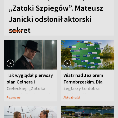
„Zatoki Szpiegów”. Mateusz
Janicki odsłonił aktorski
sekret
Rozmowy
Tak wyglądał pierwszy
Wiatr nad Jeziorem
plan Gelnera i
Tarnobrzeskim. Dla
Cieleckiej. „Zatoka
żeglarzy to dobra
szpiegów” od razu ich
wiadomość
Rozmowy
Aktualności
zaskoczyła