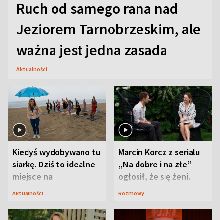
Ruch od samego rana nad
Jeziorem Tarnobrzeskim, ale
ważna jest jedna zasada
Aktualności
Kiedyś wydobywano tu
Marcin Korcz z serialu
siarkę. Dziś to idealne
„Na dobre i na złe”
miejsce na
ogłosił, że się żeni.
wypoczynek
Zdradził, co zmienił
Aktualności
Rozmowy
syn