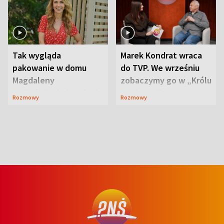
Tak wygląda
Marek Kondrat wraca
pakowanie w domu
do TVP. We wrześniu
Magdaleny
zobaczymy go w „Królu
Waligórskiej-Lisieckiej.
Maciusiu I”
Rozmowy
Rozmowy
Mąż nie odpuszcza