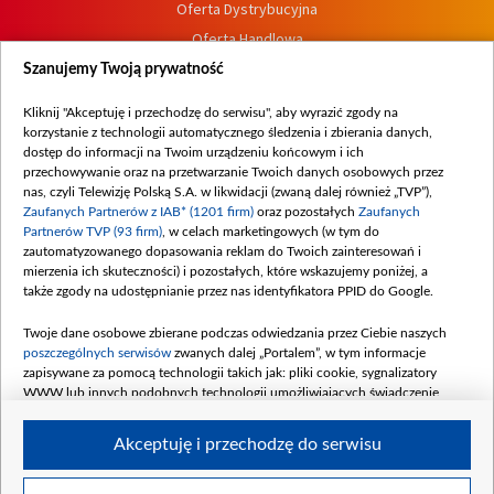
Oferta Dystrybucyjna
Oferta Handlowa
Dostępność
Szanujemy Twoją prywatność
Moje zgody
Kliknij "Akceptuję i przechodzę do serwisu", aby wyrazić zgody na
Procedura zgłoszeń wewnętrznych
korzystanie z technologii automatycznego śledzenia i zbierania danych,
dostęp do informacji na Twoim urządzeniu końcowym i ich
przechowywanie oraz na przetwarzanie Twoich danych osobowych przez
nas, czyli Telewizję Polską S.A. w likwidacji (zwaną dalej również „TVP”),
Zaufanych Partnerów z IAB* (1201 firm)
oraz pozostałych
Zaufanych
Partnerów TVP (93 firm)
, w celach marketingowych (w tym do
zautomatyzowanego dopasowania reklam do Twoich zainteresowań i
mierzenia ich skuteczności) i pozostałych, które wskazujemy poniżej, a
także zgody na udostępnianie przez nas identyfikatora PPID do Google.
Twoje dane osobowe zbierane podczas odwiedzania przez Ciebie naszych
poszczególnych serwisów
zwanych dalej „Portalem”, w tym informacje
zapisywane za pomocą technologii takich jak: pliki cookie, sygnalizatory
WWW lub innych podobnych technologii umożliwiających świadczenie
dopasowanych i bezpiecznych usług, personalizację treści oraz reklam,
udostępnianie funkcji mediów społecznościowych oraz analizowanie ruchu
Akceptuję i przechodzę do serwisu
w Internecie.