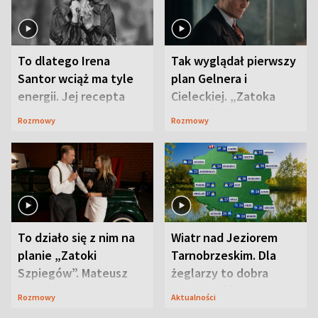
To dlatego Irena
Tak wyglądał pierwszy
Santor wciąż ma tyle
plan Gelnera i
energii. Jej recepta
Cieleckiej. „Zatoka
jest zaskakująco
szpiegów” od razu ich
Rozmowy
Rozmowy
prosta
zaskoczyła
To działo się z nim na
Wiatr nad Jeziorem
planie „Zatoki
Tarnobrzeskim. Dla
Szpiegów”. Mateusz
żeglarzy to dobra
Janicki odsłonił
wiadomość
Rozmowy
Aktualności
aktorski sekret