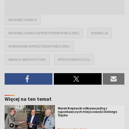
#EKSHIBICJONISTA
#EKSHIBICJONISTA W PRZESTRZENI PUBLICZNEJ
#DEWIACJA
#OBNAŻANIE W PRZESTRZENI PUBLICZNEJ
#BIANCA-BEATA KOTORO
#PSYCHOSEKSUOLOG
Więcej na ten temat
Marek Krajewski odkrywa jedną z
najciekawszych miejscowości Dolnego
Śląska