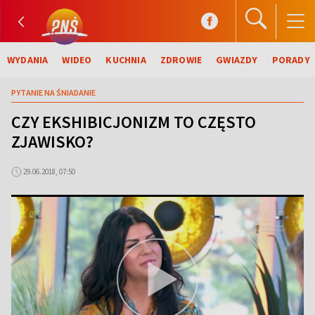
WYDANIA
WIDEO
KUCHNIA
ZDROWIE
GWIAZDY
PORADY
PYTANIE NA ŚNIADANIE
CZY EKSHIBICJONIZM TO CZĘSTO
ZJAWISKO?
29.06.2018, 07:50