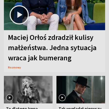
Maciej Orłoś zdradził kulisy
małżeństwa. Jedna sytuacja
wraca jak bumerang
Rozmowy
To dlatego Irena
Tak wyglądał pierwszy