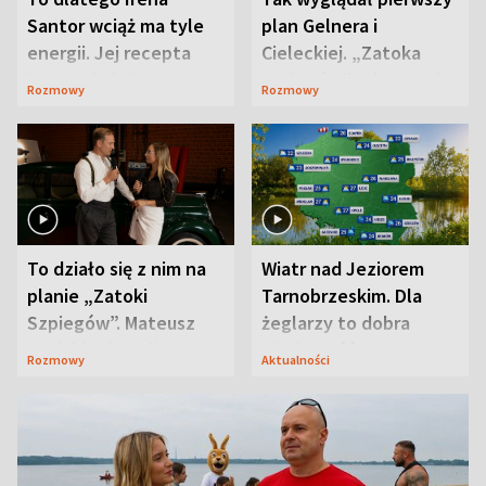
Santor wciąż ma tyle
plan Gelnera i
energii. Jej recepta
Cieleckiej. „Zatoka
jest zaskakująco
szpiegów” od razu ich
Rozmowy
Rozmowy
prosta
zaskoczyła
To działo się z nim na
Wiatr nad Jeziorem
planie „Zatoki
Tarnobrzeskim. Dla
Szpiegów”. Mateusz
żeglarzy to dobra
Janicki odsłonił
wiadomość
Rozmowy
Aktualności
aktorski sekret