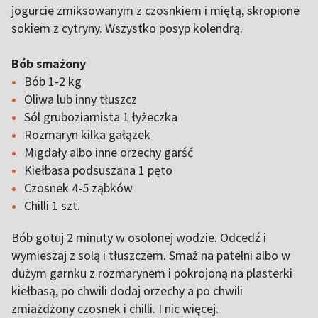
jogurcie zmiksowanym z czosnkiem i miętą, skropione
sokiem z cytryny. Wszystko posyp kolendrą.
Bób smażony
Bób 1-2 kg
Oliwa lub inny tłuszcz
Sól gruboziarnista 1 łyżeczka
Rozmaryn kilka gałązek
Migdały albo inne orzechy garść
Kiełbasa podsuszana 1 pęto
Czosnek 4-5 ząbków
Chilli 1 szt.
Bób gotuj 2 minuty w osolonej wodzie. Odcedź i
wymieszaj z solą i tłuszczem. Smaż na patelni albo w
dużym garnku z rozmarynem i pokrojoną na plasterki
kiełbasą, po chwili dodaj orzechy a po chwili
zmiażdżony czosnek i chilli. I nic więcej.