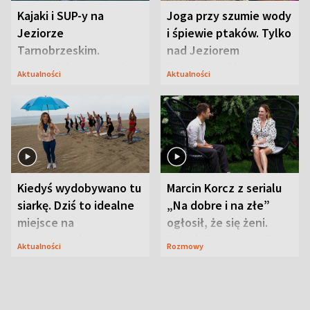
Kajaki i SUP-y na
Joga przy szumie wody
Jeziorze
i śpiewie ptaków. Tylko
Tarnobrzeskim.
nad Jeziorem
Przyrodnicy zwracają
Tarnobrzeskim
Aktualności
Aktualności
uwagę na coś jeszcze
Kiedyś wydobywano tu
Marcin Korcz z serialu
siarkę. Dziś to idealne
„Na dobre i na złe”
miejsce na
ogłosił, że się żeni.
wypoczynek
Zdradził, co zmienił
Aktualności
Rozmowy
syn