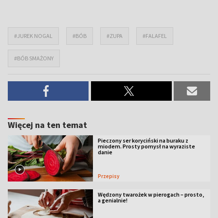
#JUREK NOGAL
#BÓB
#ZUPA
#FALAFEL
#BÓB SMAŻONY
Więcej na ten temat
Pieczony ser koryciński na buraku z
miodem. Prosty pomysł na wyraziste
danie
Przepisy
Wędzony twarożek w pierogach – prosto,
a genialnie!