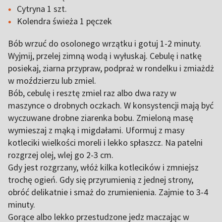
Cytryna 1 szt.
Kolendra świeża 1 pęczek
Bób wrzuć do osolonego wrzątku i gotuj 1-2 minuty.
Wyjmij, przelej zimną wodą i wyłuskaj. Cebulę i natkę
posiekaj, ziarna przypraw, podpraż w rondelku i zmiażdż
w moździerzu lub zmiel.
Bób, cebulę i resztę zmiel raz albo dwa razy w
maszynce o drobnych oczkach. W konsystencji mają być
wyczuwane drobne ziarenka bobu. Zmieloną masę
wymieszaj z mąką i migdałami. Uformuj z masy
kotleciki wielkości moreli i lekko spłaszcz. Na patelni
rozgrzej olej, wlej go 2-3 cm.
Gdy jest rozgrzany, włóż kilka kotlecików i zmniejsz
trochę ogień. Gdy się przyrumienią z jednej strony,
obróć delikatnie i smaż do zrumienienia. Zajmie to 3-4
minuty.
Gorące albo lekko przestudzone jedz maczając w