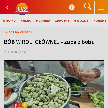
WYDANIA
WIDEO
KUCHNIA
ZDROWIE
GWIAZDY
PORADY
PYTANIE NA ŚNIADANIE
BÓB W ROLI GŁÓWNEJ - zupa z bobu
29.06.2018, 07:50