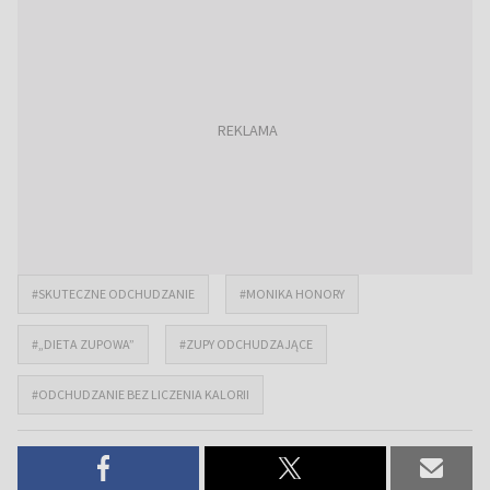
#SKUTECZNE ODCHUDZANIE
#MONIKA HONORY
#„DIETA ZUPOWA”
#ZUPY ODCHUDZAJĄCE
#ODCHUDZANIE BEZ LICZENIA KALORII