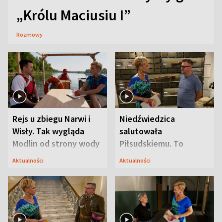
„Królu Maciusiu I”
Rozmowy
Rejs u zbiegu Narwi i
Niedźwiedzica
Wisły. Tak wygląda
salutowała
Modlin od strony wody
Piłsudskiemu. To
niejedyna tajemnica
Aktualności
Aktualności
Modlina