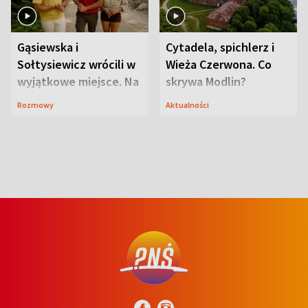
Gąsiewska i
Cytadela, spichlerz i
Sołtysiewicz wrócili w
Wieża Czerwona. Co
wyjątkowe miejsce. Na
skrywa Modlin?
szlaku czekał
Rozmowy
Aktualności
niedźwiedź