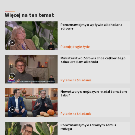
Więcej na ten temat
Porozmawiajmy o wpływie alkoholu na
zdrowie
Planuję długie życie
Ministerstwo Zdrowia chce całkowitego
zakazu reklam alkoholu
Pytanie na Śniadanie
Nowotwory u mężczyzn - nadal tematem
tabu?
Pytanie na Śniadanie
Porozmawiajmy o zdrowym sercu i
mózgu