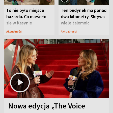
To nie było miejsce
Ten budynek ma ponad
hazardu. Co mieściło
dwa kilometry. Skrywa
się w Kasynie
wiele tajemnic
Oficerskim?
Aktualności
Aktualności
Nowa edycja „The Voice