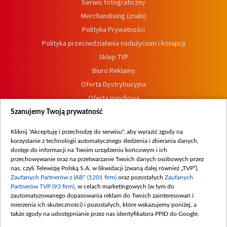
Serwis fotograficzny
Merchandising (znaki)
Polityka Prywatności
Polityka przeciwdziałania nadużyciom i korupcji
Sklep TVP
Biuro Reklamy
Oferta Dystrybucyjna
Oferta Handlowa
Dostępność
Szanujemy Twoją prywatność
Moje zgody
Kliknij "Akceptuję i przechodzę do serwisu", aby wyrazić zgody na
Procedura zgłoszeń wewnętrznych
korzystanie z technologii automatycznego śledzenia i zbierania danych,
dostęp do informacji na Twoim urządzeniu końcowym i ich
przechowywanie oraz na przetwarzanie Twoich danych osobowych przez
nas, czyli Telewizję Polską S.A. w likwidacji (zwaną dalej również „TVP”),
Zaufanych Partnerów z IAB* (1201 firm)
oraz pozostałych
Zaufanych
Partnerów TVP (93 firm)
, w celach marketingowych (w tym do
zautomatyzowanego dopasowania reklam do Twoich zainteresowań i
mierzenia ich skuteczności) i pozostałych, które wskazujemy poniżej, a
także zgody na udostępnianie przez nas identyfikatora PPID do Google.