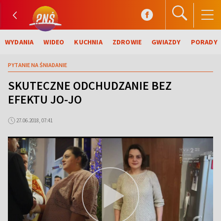
WYDANIA
WIDEO
KUCHNIA
ZDROWIE
GWIAZDY
PORADY
PYTANIE NA ŚNIADANIE
SKUTECZNE ODCHUDZANIE BEZ
EFEKTU JO-JO
27.06.2018, 07:41