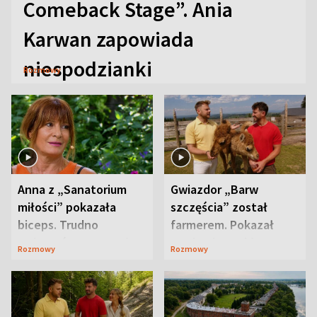
Comeback Stage”. Ania
Karwan zapowiada
niespodzianki
Rozmowy
Anna z „Sanatorium
Gwiazdor „Barw
miłości” pokazała
szczęścia” został
biceps. Trudno
farmerem. Pokazał
uwierzyć, co przeszła
swoje niezwykłe
Rozmowy
Rozmowy
wcześniej
ranczo