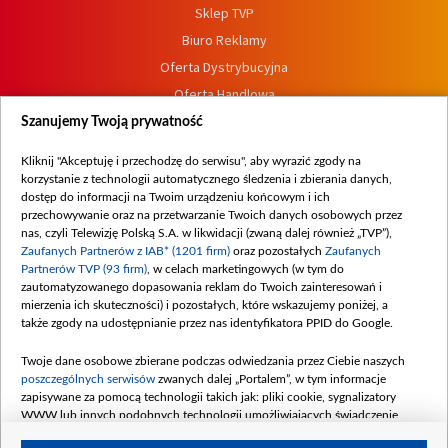
Sklep TVP
Biuro Reklamy
Oferta Dystrybucyjna
Oferta Handlowa
Dostępność
Szanujemy Twoją prywatność
Moje zgody
Kliknij "Akceptuję i przechodzę do serwisu", aby wyrazić zgody na
Procedura zgłoszeń wewnętrznych
korzystanie z technologii automatycznego śledzenia i zbierania danych,
dostęp do informacji na Twoim urządzeniu końcowym i ich
przechowywanie oraz na przetwarzanie Twoich danych osobowych przez
nas, czyli Telewizję Polską S.A. w likwidacji (zwaną dalej również „TVP”),
Zaufanych Partnerów z IAB* (1201 firm)
oraz pozostałych
Zaufanych
Partnerów TVP (93 firm)
, w celach marketingowych (w tym do
zautomatyzowanego dopasowania reklam do Twoich zainteresowań i
mierzenia ich skuteczności) i pozostałych, które wskazujemy poniżej, a
także zgody na udostępnianie przez nas identyfikatora PPID do Google.
Twoje dane osobowe zbierane podczas odwiedzania przez Ciebie naszych
poszczególnych serwisów
zwanych dalej „Portalem”, w tym informacje
zapisywane za pomocą technologii takich jak: pliki cookie, sygnalizatory
WWW lub innych podobnych technologii umożliwiających świadczenie
dopasowanych i bezpiecznych usług, personalizację treści oraz reklam,