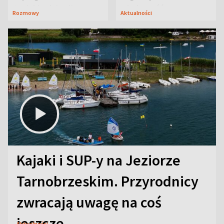
Janicki odsłonił
wiadomość
Rozmowy
Aktualności
aktorski sekret
Kajaki i SUP-y na Jeziorze
Tarnobrzeskim. Przyrodnicy
zwracają uwagę na coś
jeszcze
Aktualności