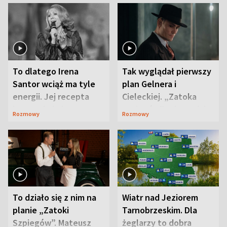
To dlatego Irena
Tak wyglądał pierwszy
Santor wciąż ma tyle
plan Gelnera i
energii. Jej recepta
Cieleckiej. „Zatoka
jest zaskakująco
szpiegów” od razu ich
Rozmowy
Rozmowy
prosta
zaskoczyła
To działo się z nim na
Wiatr nad Jeziorem
planie „Zatoki
Tarnobrzeskim. Dla
Szpiegów”. Mateusz
żeglarzy to dobra