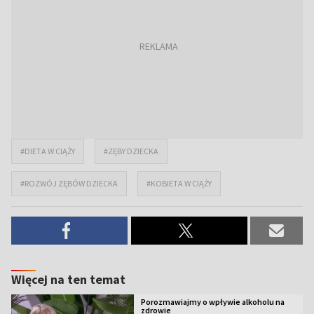
#DIETA W CIĄŻY
#ZĘBY DZIECKA
#ROZWÓJ ZĘBÓW DZIECKA
#KOBIETA W CIĄŻY
Więcej na ten temat
Porozmawiajmy o wpływie alkoholu na
zdrowie