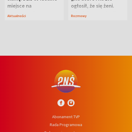
miejsce na
ogłosił, że się żeni.
wypoczynek
Zdradził, co zmienił
Aktualności
Rozmowy
syn
Abonament TVP
Rada Programowa