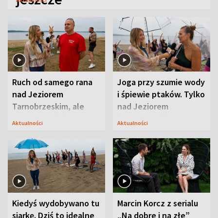
Ruch od samego rana
Joga przy szumie wody
nad Jeziorem
i śpiewie ptaków. Tylko
Tarnobrzeskim, ale
nad Jeziorem
ważna jest jedna
Tarnobrzeskim
Aktualności
Aktualności
zasada
Kiedyś wydobywano tu
Marcin Korcz z serialu
siarkę. Dziś to idealne
„Na dobre i na złe”