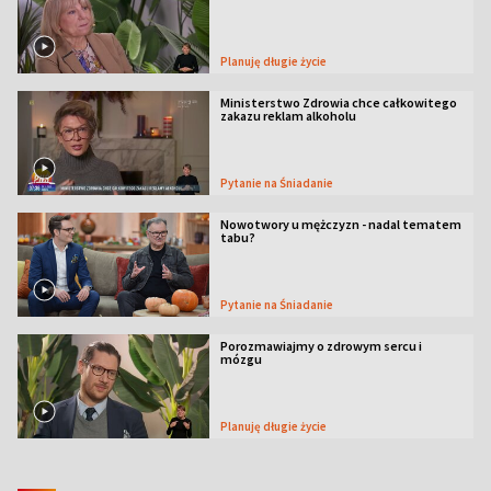
Planuję długie życie
Ministerstwo Zdrowia chce całkowitego
zakazu reklam alkoholu
Pytanie na Śniadanie
Nowotwory u mężczyzn - nadal tematem
tabu?
Pytanie na Śniadanie
Porozmawiajmy o zdrowym sercu i
mózgu
Planuję długie życie