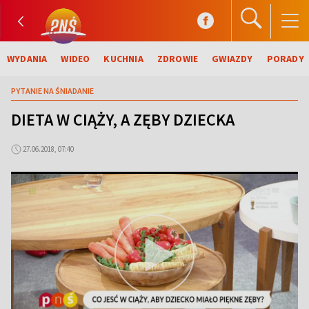
WYDANIA
WIDEO
KUCHNIA
ZDROWIE
GWIAZDY
PORADY
PYTANIE NA ŚNIADANIE
DIETA W CIĄŻY, A ZĘBY DZIECKA
27.06.2018, 07:40