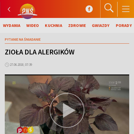
WYDANIA
WIDEO
KUCHNIA
ZDROWIE
GWIAZDY
PORADY
PYTANIE NA ŚNIADANIE
ZIOŁA DLA ALERGIKÓW
27.06.2018, 07:39