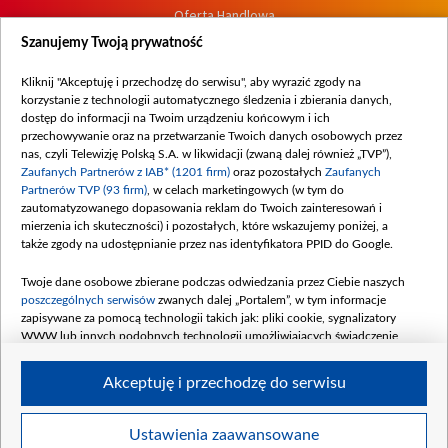
Oferta Handlowa
Dostępność
Szanujemy Twoją prywatność
Moje zgody
Kliknij "Akceptuję i przechodzę do serwisu", aby wyrazić zgody na
Procedura zgłoszeń wewnętrznych
korzystanie z technologii automatycznego śledzenia i zbierania danych,
dostęp do informacji na Twoim urządzeniu końcowym i ich
przechowywanie oraz na przetwarzanie Twoich danych osobowych przez
nas, czyli Telewizję Polską S.A. w likwidacji (zwaną dalej również „TVP”),
Zaufanych Partnerów z IAB* (1201 firm)
oraz pozostałych
Zaufanych
Partnerów TVP (93 firm)
, w celach marketingowych (w tym do
zautomatyzowanego dopasowania reklam do Twoich zainteresowań i
mierzenia ich skuteczności) i pozostałych, które wskazujemy poniżej, a
także zgody na udostępnianie przez nas identyfikatora PPID do Google.
Twoje dane osobowe zbierane podczas odwiedzania przez Ciebie naszych
poszczególnych serwisów
zwanych dalej „Portalem”, w tym informacje
zapisywane za pomocą technologii takich jak: pliki cookie, sygnalizatory
WWW lub innych podobnych technologii umożliwiających świadczenie
dopasowanych i bezpiecznych usług, personalizację treści oraz reklam,
udostępnianie funkcji mediów społecznościowych oraz analizowanie ruchu
Akceptuję i przechodzę do serwisu
w Internecie.
Twoje dane osobowe zbierane podczas odwiedzania przez Ciebie
Ustawienia zaawansowane
poszczególnych serwisów
na Portalu, takie jak adresy IP, identyfikatory