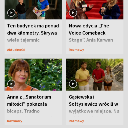
Ten budynek ma ponad
Nowa edycja „The
dwa kilometry. Skrywa
Voice Comeback
wiele tajemnic
Stage”. Ania Karwan
zapowiada
Aktualności
Rozmowy
niespodzianki
Anna z „Sanatorium
Gąsiewska i
miłości” pokazała
Sołtysiewicz wrócili w
biceps. Trudno
wyjątkowe miejsce. Na
uwierzyć, co przeszła
szlaku czekał
Rozmowy
Rozmowy
wcześniej
niedźwiedź