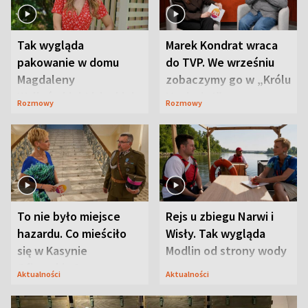
Tak wygląda
Marek Kondrat wraca
pakowanie w domu
do TVP. We wrześniu
Magdaleny
zobaczymy go w „Królu
Waligórskiej-Lisieckiej.
Maciusiu I”
Rozmowy
Rozmowy
Mąż nie odpuszcza
To nie było miejsce
Rejs u zbiegu Narwi i
hazardu. Co mieściło
Wisły. Tak wygląda
się w Kasynie
Modlin od strony wody
Oficerskim?
Aktualności
Aktualności