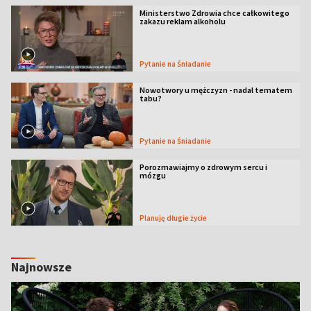
Ministerstwo Zdrowia chce całkowitego
zakazu reklam alkoholu
Pytanie na Śniadanie
Nowotwory u mężczyzn - nadal tematem
tabu?
Pytanie na Śniadanie
Porozmawiajmy o zdrowym sercu i
mózgu
Planuję długie życie
Najnowsze