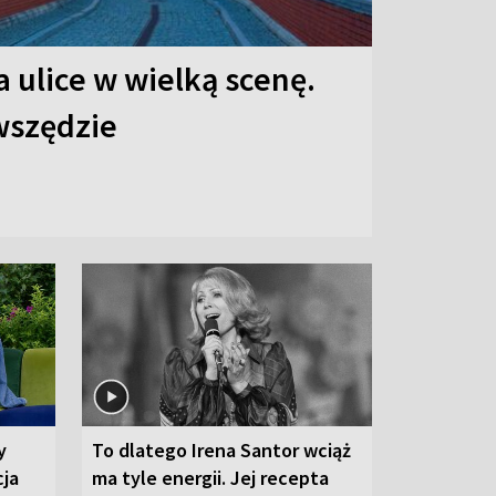
 ulice w wielką scenę.
 wszędzie
y
To dlatego Irena Santor wciąż
cja
ma tyle energii. Jej recepta