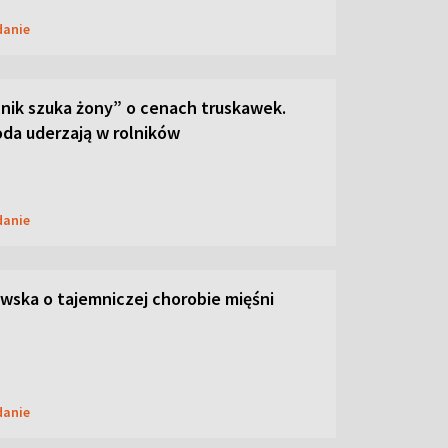
danie
lnik szuka żony” o cenach truskawek.
oda uderzają w rolników
danie
ska o tajemniczej chorobie mięśni
danie