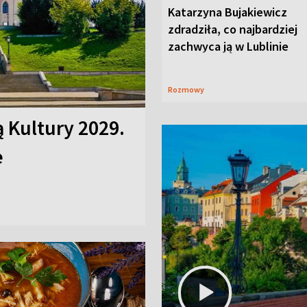
Katarzyna Bujakiewicz
zdradziła, co najbardziej
zachwyca ją w Lublinie
Rozmowy
ą Kultury 2029.
e