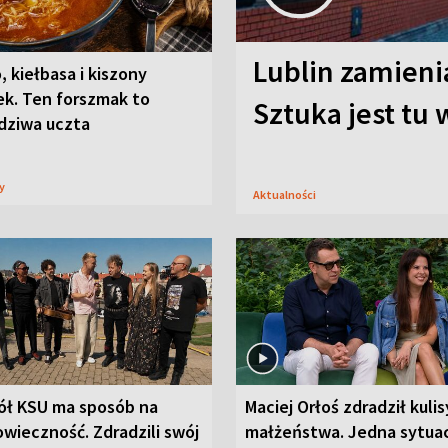
Lublin zamienia
, kiełbasa i kiszony
ek. Ten forszmak to
Sztuka jest tu
dziwa uczta
sy
Aktualności
ół KSU ma sposób na
Maciej Orłoś zdradził kulis
wieczność. Zdradzili swój
małżeństwa. Jedna sytua