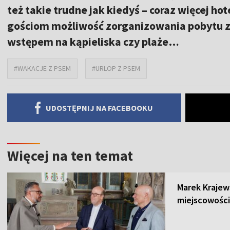
też takie trudne jak kiedyś – coraz więcej ho
gościom możliwość zorganizowania pobytu z 
wstępem na kąpieliska czy plaże…
#WAKACJE Z PSEM
#URLOP Z PSEM
UDOSTĘPNIJ NA FACEBOOKU
Więcej na ten temat
Marek Krajew
miejscowości