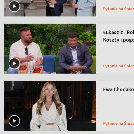
Pytanie na Śnia
Łukasz z „Ro
Koszty i pog
Pytanie na Śnia
Ewa Chodakow
Pytanie na Śnia