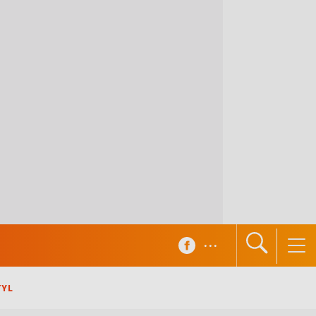
...
TYL