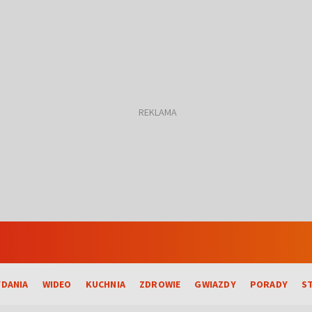
DANIA
WIDEO
KUCHNIA
ZDROWIE
GWIAZDY
PORADY
S