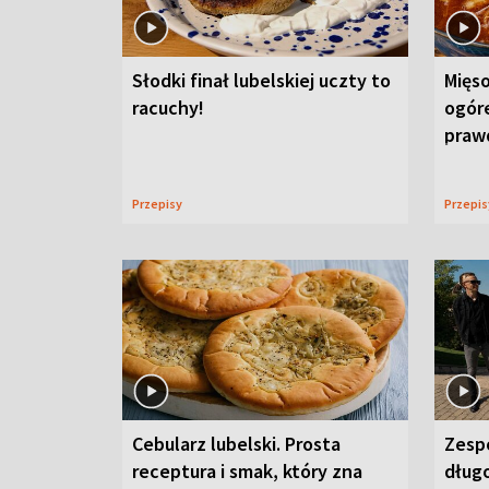
Słodki finał lubelskiej uczty to
Mięso
racuchy!
ogór
praw
Przepisy
Przepi
Cebularz lubelski. Prosta
Zesp
receptura i smak, który zna
długo