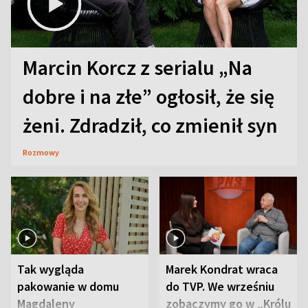
Marcin Korcz z serialu „Na
dobre i na złe” ogłosił, że się
żeni. Zdradził, co zmienił syn
Rozmowy
Tak wygląda
Marek Kondrat wraca
pakowanie w domu
do TVP. We wrześniu
Magdaleny
zobaczymy go w „Królu