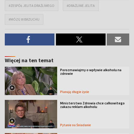
#ZESPÓŁ JELITA DRAŻLIWEGO
#DRAŻLIWE JELITA
#MÓZG W BRZUCHU
Więcej na ten temat
Porozmawiajmy o wpływie alkoholu na
zdrowie
Planuję długie życie
Ministerstwo Zdrowia chce całkowitego
zakazu reklam alkoholu
Pytanie na Śniadanie