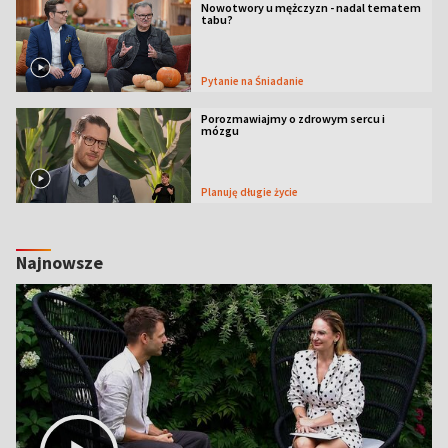
Nowotwory u mężczyzn - nadal tematem
tabu?
Pytanie na Śniadanie
Porozmawiajmy o zdrowym sercu i
mózgu
Planuję długie życie
Najnowsze