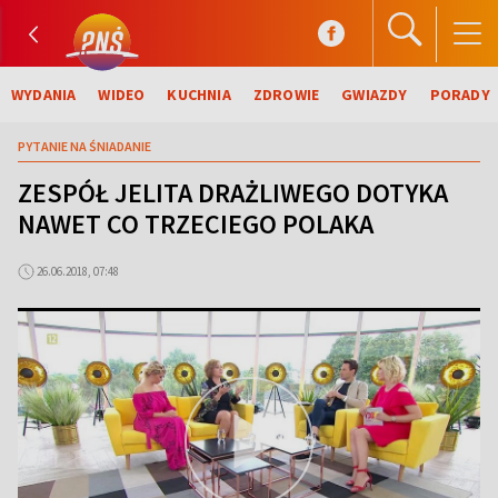
WYDANIA
WIDEO
KUCHNIA
ZDROWIE
GWIAZDY
PORADY
PYTANIE NA ŚNIADANIE
ZESPÓŁ JELITA DRAŻLIWEGO DOTYKA
NAWET CO TRZECIEGO POLAKA
26.06.2018, 07:48