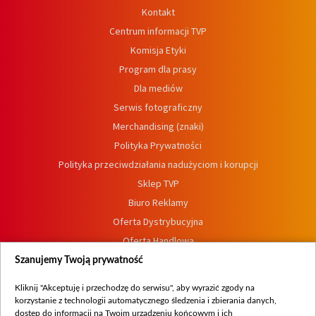
Kontakt
Centrum informacji TVP
Komisja Etyki
Program dla prasy
Dla mediów
Serwis fotograficzny
Merchandising (znaki)
Polityka Prywatności
Polityka przeciwdziałania nadużyciom i korupcji
Sklep TVP
Biuro Reklamy
Oferta Dystrybucyjna
Oferta Handlowa
Dostępność
Szanujemy Twoją prywatność
Moje zgody
Kliknij "Akceptuję i przechodzę do serwisu", aby wyrazić zgody na
Procedura zgłoszeń wewnętrznych
korzystanie z technologii automatycznego śledzenia i zbierania danych,
dostęp do informacji na Twoim urządzeniu końcowym i ich