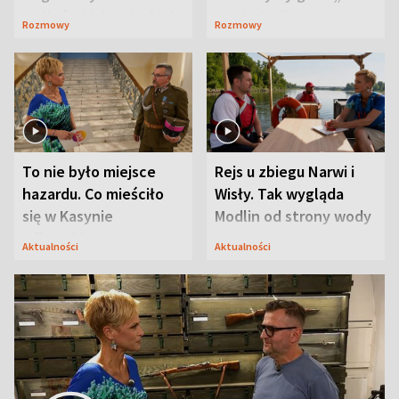
Waligórskiej-Lisieckiej.
Maciusiu I”
Rozmowy
Rozmowy
Mąż nie odpuszcza
To nie było miejsce
Rejs u zbiegu Narwi i
hazardu. Co mieściło
Wisły. Tak wygląda
się w Kasynie
Modlin od strony wody
Oficerskim?
Aktualności
Aktualności