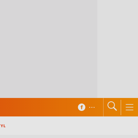
...
TYL