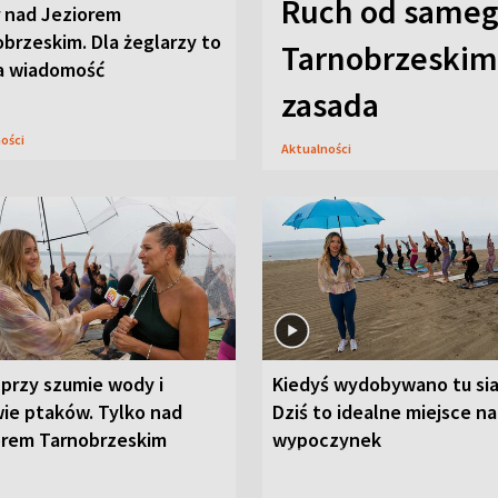
Ruch od sameg
r nad Jeziorem
brzeskim. Dla żeglarzy to
Tarnobrzeskim,
a wiadomość
zasada
ności
Aktualności
przy szumie wody i
Kiedyś wydobywano tu sia
ie ptaków. Tylko nad
Dziś to idealne miejsce na
orem Tarnobrzeskim
wypoczynek