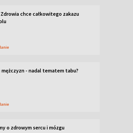
 Zdrowia chce całkowitego zakazu
olu
danie
 mężczyzn - nadal tematem tabu?
danie
my o zdrowym sercu i mózgu