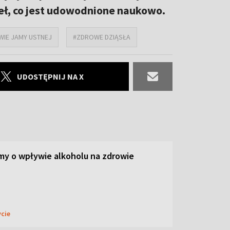
eł, co jest udowodnione naukowo.
IE JAMY USTNEJ
#ZDROWE DZIĄSŁA
UDOSTĘPNIJ NA X
y o wpływie alkoholu na zdrowie
ycie