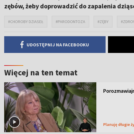
zębów, żeby doprowadzić do zapalenia dziąs
#CHOROBY DZIASEŁ
#PARODONTOZA
#ZĘBY
#ZDROW
UDOSTĘPNIJ NA FACEBOOKU
Więcej na ten temat
Porozmawiajm
Planuję długie ż