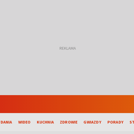
DANIA
WIDEO
KUCHNIA
ZDROWIE
GWIAZDY
PORADY
S