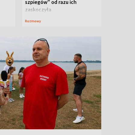
szpiegów” od razu ich
zaskoczyła
Rozmowy