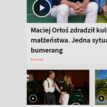
Maciej Orłoś zdradził kul
małżeństwa. Jedna sytua
bumerang
Rozmowy