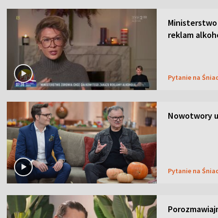
Ministerstwo
reklam alkoh
Pytanie na Śnia
Nowotwory u
Pytanie na Śnia
Porozmawiaj