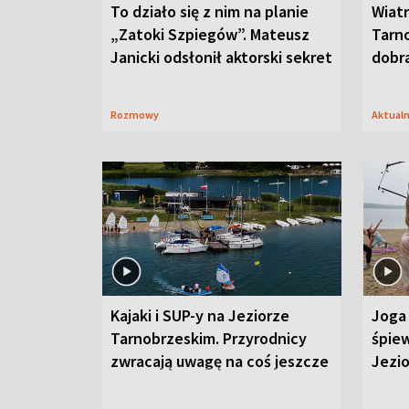
To działo się z nim na planie
Wiat
„Zatoki Szpiegów”. Mateusz
Tarno
Janicki odsłonił aktorski sekret
dobr
Rozmowy
Aktual
Kajaki i SUP-y na Jeziorze
Joga 
Tarnobrzeskim. Przyrodnicy
śpiew
zwracają uwagę na coś jeszcze
Jezi