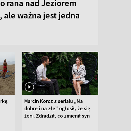
o rana nad Jeziorem
 ale ważna jest jedna
rkę.
Marcin Korcz z serialu „Na
dobre i na złe” ogłosił, że się
żeni. Zdradził, co zmienił syn