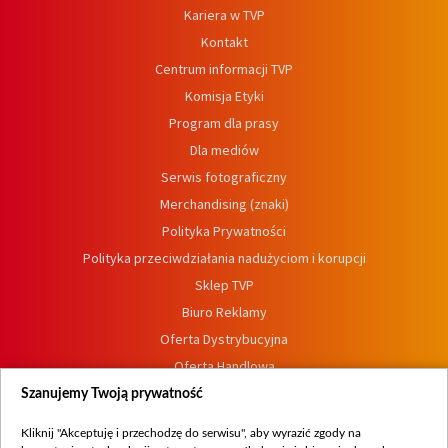
Kariera w TVP
Kontakt
Centrum informacji TVP
Komisja Etyki
Program dla prasy
Dla mediów
Serwis fotograficzny
Merchandising (znaki)
Polityka Prywatności
Polityka przeciwdziałania nadużyciom i korupcji
Sklep TVP
Biuro Reklamy
Oferta Dystrybucyjna
Oferta Handlowa
Dostępność
Szanujemy Twoją prywatność
Moje zgody
Kliknij "Akceptuję i przechodzę do serwisu", aby wyrazić zgody na
Procedura zgłoszeń wewnętrznych