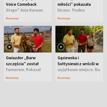
Voice Comeback
miłości” pokazała
Stage”. Ania Karwan
biceps. Trudno
zapowiada
uwierzyć, co przeszła
Rozmowy
Rozmowy
niespodzianki
wcześniej
Gwiazdor „Barw
Gąsiewska i
szczęścia” został
Sołtysiewicz wrócili w
farmerem. Pokazał
wyjątkowe miejsce. Na
swoje niezwykłe
szlaku czekał
Rozmowy
Rozmowy
ranczo
niedźwiedź