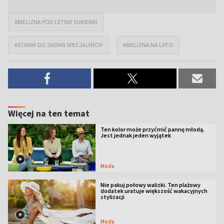
#BIELIZNA POD LETNIE SUKIENKI
#STANIK DO ZADAŃ SPECJALNYCH
#BIELIZNA NA LATO
Więcej na ten temat
Ten kolor może przyćmić pannę młodą.
Jest jednak jeden wyjątek
Moda
Nie pakuj połowy walizki. Ten plażowy
dodatek uratuje większość wakacyjnych
stylizacji
Moda