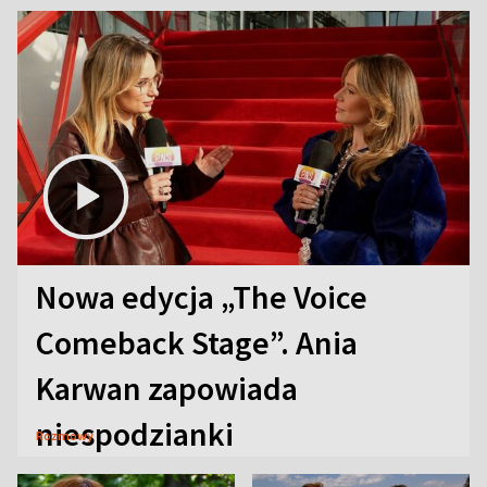
Nowa edycja „The Voice
Comeback Stage”. Ania
Karwan zapowiada
niespodzianki
Rozmowy