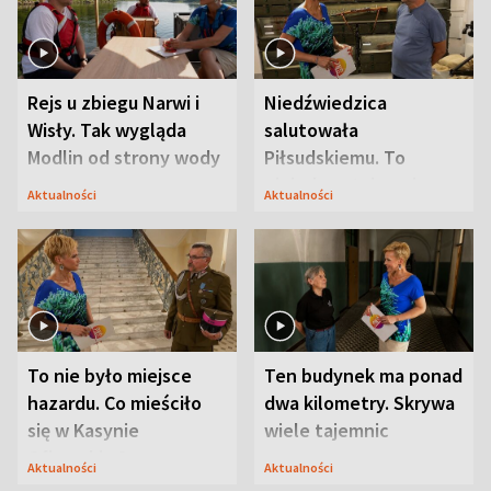
Rejs u zbiegu Narwi i
Niedźwiedzica
Wisły. Tak wygląda
salutowała
Modlin od strony wody
Piłsudskiemu. To
niejedyna tajemnica
Aktualności
Aktualności
Modlina
To nie było miejsce
Ten budynek ma ponad
hazardu. Co mieściło
dwa kilometry. Skrywa
się w Kasynie
wiele tajemnic
Oficerskim?
Aktualności
Aktualności