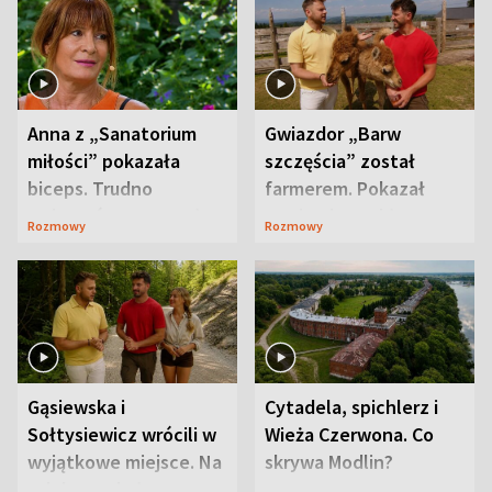
Anna z „Sanatorium
Gwiazdor „Barw
miłości” pokazała
szczęścia” został
biceps. Trudno
farmerem. Pokazał
uwierzyć, co przeszła
swoje niezwykłe
Rozmowy
Rozmowy
wcześniej
ranczo
Gąsiewska i
Cytadela, spichlerz i
Sołtysiewicz wrócili w
Wieża Czerwona. Co
wyjątkowe miejsce. Na
skrywa Modlin?
szlaku czekał