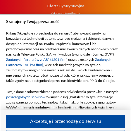
Oferta Dystrybucyjna
Oferta Handlowa
Dostępność
Szanujemy Twoją prywatność
Moje zgody
Kliknij "Akceptuję i przechodzę do serwisu", aby wyrazić zgody na
Procedura zgłoszeń wewnętrznych
korzystanie z technologii automatycznego śledzenia i zbierania danych,
dostęp do informacji na Twoim urządzeniu końcowym i ich
przechowywanie oraz na przetwarzanie Twoich danych osobowych przez
nas, czyli Telewizję Polską S.A. w likwidacji (zwaną dalej również „TVP”),
Zaufanych Partnerów z IAB* (1201 firm)
oraz pozostałych
Zaufanych
Partnerów TVP (93 firm)
, w celach marketingowych (w tym do
zautomatyzowanego dopasowania reklam do Twoich zainteresowań i
mierzenia ich skuteczności) i pozostałych, które wskazujemy poniżej, a
także zgody na udostępnianie przez nas identyfikatora PPID do Google.
Twoje dane osobowe zbierane podczas odwiedzania przez Ciebie naszych
poszczególnych serwisów
zwanych dalej „Portalem”, w tym informacje
zapisywane za pomocą technologii takich jak: pliki cookie, sygnalizatory
WWW lub innych podobnych technologii umożliwiających świadczenie
dopasowanych i bezpiecznych usług, personalizację treści oraz reklam,
udostępnianie funkcji mediów społecznościowych oraz analizowanie ruchu
Akceptuję i przechodzę do serwisu
w Internecie.