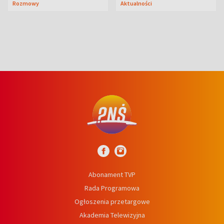
Rozmowy
Aktualności
niedźwiedź
Abonament TVP
Rada Programowa
Ogłoszenia przetargowe
Akademia Telewizyjna