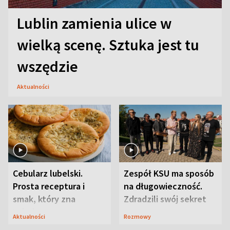
Lublin zamienia ulice w
wielką scenę. Sztuka jest tu
wszędzie
Aktualności
Cebularz lubelski.
Zespół KSU ma sposób
Prosta receptura i
na długowieczność.
smak, który zna
Zdradzili swój sekret
Lubelszczyzna
Aktualności
Rozmowy