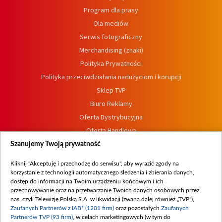
Program dla prasy
Dla mediów
Serwis fotograficzny
Merchandising (znaki)
Polityka Prywatności
Polityka przeciwdziałania nadużyciom i korupcji
Sklep TVP
Biuro Reklamy
Oferta Dystrybucyjna
Oferta Handlowa
Dostępność
Szanujemy Twoją prywatność
Moje zgody
Kliknij "Akceptuję i przechodzę do serwisu", aby wyrazić zgody na
Procedura zgłoszeń wewnętrznych
korzystanie z technologii automatycznego śledzenia i zbierania danych,
dostęp do informacji na Twoim urządzeniu końcowym i ich
przechowywanie oraz na przetwarzanie Twoich danych osobowych przez
nas, czyli Telewizję Polską S.A. w likwidacji (zwaną dalej również „TVP”),
Zaufanych Partnerów z IAB* (1201 firm)
oraz pozostałych
Zaufanych
Partnerów TVP (93 firm)
, w celach marketingowych (w tym do