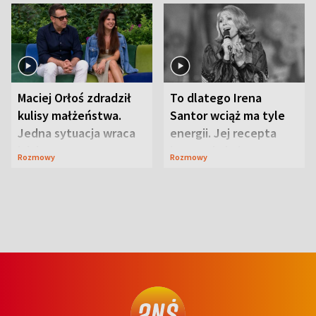
Maciej Orłoś zdradził
To dlatego Irena
kulisy małżeństwa.
Santor wciąż ma tyle
Jedna sytuacja wraca
energii. Jej recepta
jak bumerang
jest zaskakująco
Rozmowy
Rozmowy
prosta