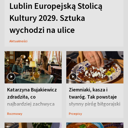
Lublin Europejską Stolicą
Kultury 2029. Sztuka
wychodzi na ulice
Aktualności
Katarzyna Bujakiewicz
Ziemniaki, kasza i
zdradziła, co
twaróg. Tak powstaje
najbardziej zachwyca
słynny piróg biłgorajski
ją w Lublinie
Rozmowy
Przepisy