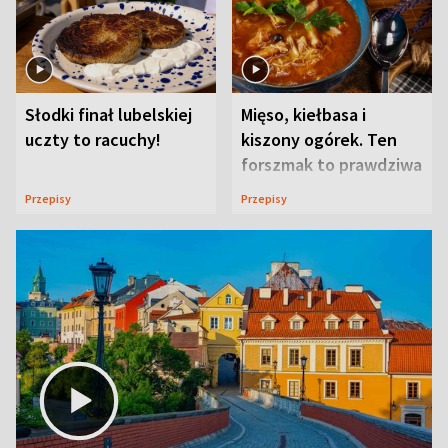
Słodki finał lubelskiej
Mięso, kiełbasa i
uczty to racuchy!
kiszony ogórek. Ten
forszmak to prawdziwa
uczta
Przepisy
Przepisy