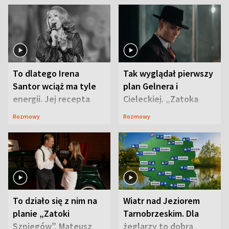
To dlatego Irena
Tak wyglądał pierwszy
Santor wciąż ma tyle
plan Gelnera i
energii. Jej recepta
Cieleckiej. „Zatoka
jest zaskakująco
szpiegów” od razu ich
Rozmowy
Rozmowy
prosta
zaskoczyła
To działo się z nim na
Wiatr nad Jeziorem
planie „Zatoki
Tarnobrzeskim. Dla
Szpiegów”. Mateusz
żeglarzy to dobra