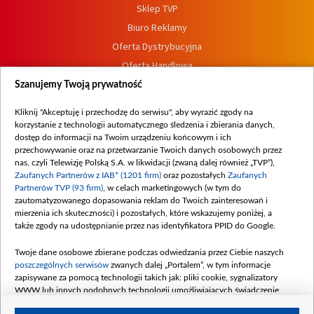
Sklep TVP
Biuro Reklamy
Oferta Dystrybucyjna
Oferta Handlowa
Dostępność
Szanujemy Twoją prywatność
Moje zgody
Kliknij "Akceptuję i przechodzę do serwisu", aby wyrazić zgody na
Procedura zgłoszeń wewnętrznych
korzystanie z technologii automatycznego śledzenia i zbierania danych,
dostęp do informacji na Twoim urządzeniu końcowym i ich
przechowywanie oraz na przetwarzanie Twoich danych osobowych przez
nas, czyli Telewizję Polską S.A. w likwidacji (zwaną dalej również „TVP”),
Zaufanych Partnerów z IAB* (1201 firm)
oraz pozostałych
Zaufanych
Partnerów TVP (93 firm)
, w celach marketingowych (w tym do
zautomatyzowanego dopasowania reklam do Twoich zainteresowań i
mierzenia ich skuteczności) i pozostałych, które wskazujemy poniżej, a
także zgody na udostępnianie przez nas identyfikatora PPID do Google.
Twoje dane osobowe zbierane podczas odwiedzania przez Ciebie naszych
poszczególnych serwisów
zwanych dalej „Portalem”, w tym informacje
zapisywane za pomocą technologii takich jak: pliki cookie, sygnalizatory
WWW lub innych podobnych technologii umożliwiających świadczenie
dopasowanych i bezpiecznych usług, personalizację treści oraz reklam,