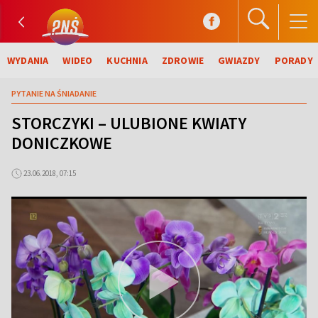
WYDANIA
WIDEO
KUCHNIA
ZDROWIE
GWIAZDY
PORADY
PYTANIE NA ŚNIADANIE
STORCZYKI – ULUBIONE KWIATY
DONICZKOWE
23.06.2018, 07:15