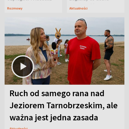
Janicki odsłonił
wiadomość
Rozmowy
Aktualności
aktorski sekret
Ruch od samego rana nad
Jeziorem Tarnobrzeskim, ale
ważna jest jedna zasada
Aktualności