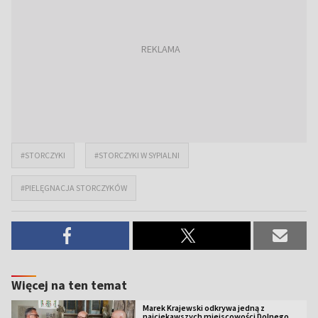
#STORCZYKI
#STORCZYKI W SYPIALNI
#PIELĘGNACJA STORCZYKÓW
Więcej na ten temat
Marek Krajewski odkrywa jedną z
najciekawszych miejscowości Dolnego