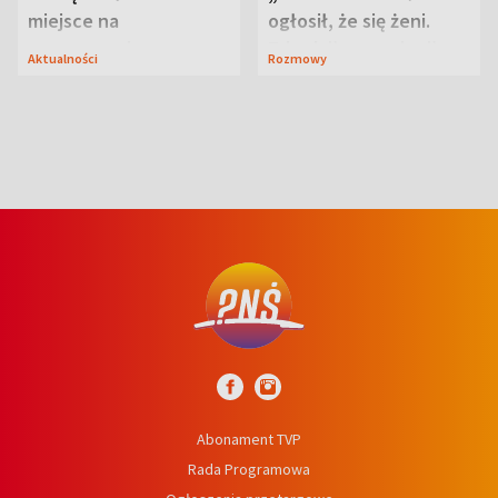
miejsce na
ogłosił, że się żeni.
wypoczynek
Zdradził, co zmienił
Aktualności
Rozmowy
syn
Abonament TVP
Rada Programowa