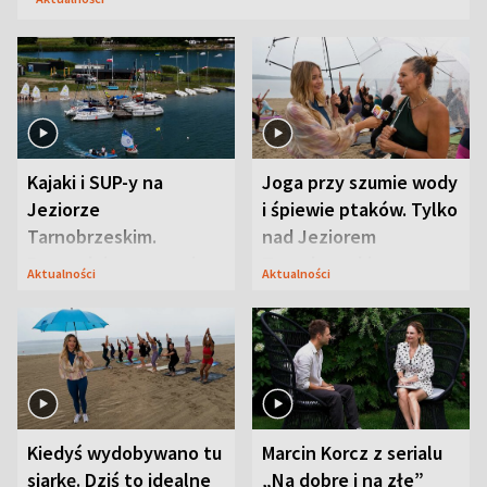
Kajaki i SUP-y na
Joga przy szumie wody
Jeziorze
i śpiewie ptaków. Tylko
Tarnobrzeskim.
nad Jeziorem
Przyrodnicy zwracają
Tarnobrzeskim
Aktualności
Aktualności
uwagę na coś jeszcze
Kiedyś wydobywano tu
Marcin Korcz z serialu
siarkę. Dziś to idealne
„Na dobre i na złe”