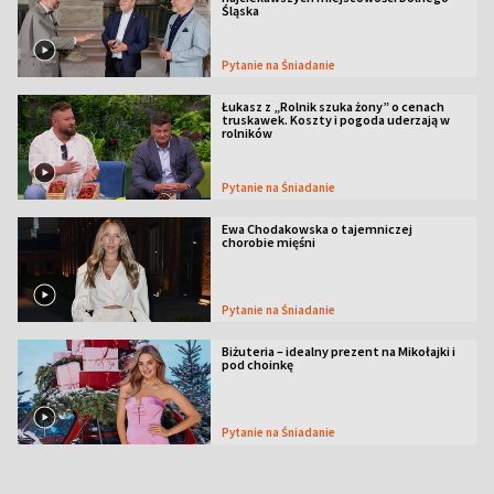
Śląska
Pytanie na Śniadanie
Łukasz z „Rolnik szuka żony” o cenach
truskawek. Koszty i pogoda uderzają w
rolników
Pytanie na Śniadanie
Ewa Chodakowska o tajemniczej
chorobie mięśni
Pytanie na Śniadanie
Biżuteria – idealny prezent na Mikołajki i
pod choinkę
Pytanie na Śniadanie