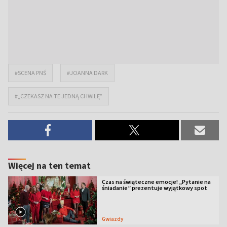
#SCENA PNŚ
#JOANNA DARK
#„CZEKASZ NA TE JEDNĄ CHWILĘ”
Więcej na ten temat
Czas na świąteczne emocje! „Pytanie na
śniadanie” prezentuje wyjątkowy spot
Gwiazdy