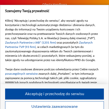
Oferta Handlowa
Dostępność
Szanujemy Twoją prywatność
Moje zgody
Kliknij "Akceptuję i przechodzę do serwisu", aby wyrazić zgody na
Procedura zgłoszeń wewnętrznych
korzystanie z technologii automatycznego śledzenia i zbierania danych,
dostęp do informacji na Twoim urządzeniu końcowym i ich
przechowywanie oraz na przetwarzanie Twoich danych osobowych przez
nas, czyli Telewizję Polską S.A. w likwidacji (zwaną dalej również „TVP”),
Zaufanych Partnerów z IAB* (1201 firm)
oraz pozostałych
Zaufanych
Partnerów TVP (93 firm)
, w celach marketingowych (w tym do
zautomatyzowanego dopasowania reklam do Twoich zainteresowań i
mierzenia ich skuteczności) i pozostałych, które wskazujemy poniżej, a
także zgody na udostępnianie przez nas identyfikatora PPID do Google.
Twoje dane osobowe zbierane podczas odwiedzania przez Ciebie naszych
poszczególnych serwisów
zwanych dalej „Portalem”, w tym informacje
zapisywane za pomocą technologii takich jak: pliki cookie, sygnalizatory
WWW lub innych podobnych technologii umożliwiających świadczenie
dopasowanych i bezpiecznych usług, personalizację treści oraz reklam,
udostępnianie funkcji mediów społecznościowych oraz analizowanie ruchu
Akceptuję i przechodzę do serwisu
w Internecie.
Twoje dane osobowe zbierane podczas odwiedzania przez Ciebie
Ustawienia zaawansowane