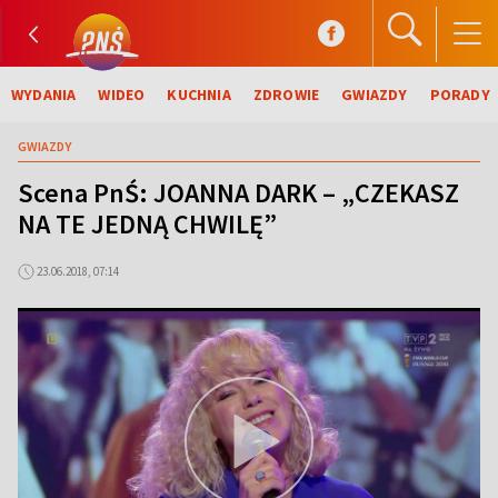
WYDANIA
WIDEO
KUCHNIA
ZDROWIE
GWIAZDY
PORADY
GWIAZDY
Scena PnŚ: JOANNA DARK – „CZEKASZ
NA TE JEDNĄ CHWILĘ”
23.06.2018, 07:14