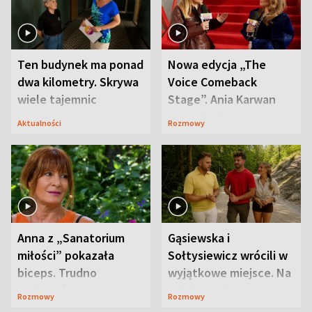
Ten budynek ma ponad
Nowa edycja „The
dwa kilometry. Skrywa
Voice Comeback
wiele tajemnic
Stage”. Ania Karwan
zapowiada
Aktualności
Rozmowy
niespodzianki
Anna z „Sanatorium
Gąsiewska i
miłości” pokazała
Sołtysiewicz wrócili w
biceps. Trudno
wyjątkowe miejsce. Na
uwierzyć, co przeszła
szlaku czekał
Rozmowy
Rozmowy
wcześniej
niedźwiedź