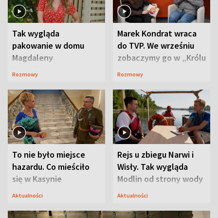
Tak wygląda
Marek Kondrat wraca
pakowanie w domu
do TVP. We wrześniu
Magdaleny
zobaczymy go w „Królu
Waligórskiej-Lisieckiej.
Maciusiu I”
Rozmowy
Rozmowy
Mąż nie odpuszcza
To nie było miejsce
Rejs u zbiegu Narwi i
hazardu. Co mieściło
Wisły. Tak wygląda
się w Kasynie
Modlin od strony wody
Oficerskim?
Aktualności
Aktualności