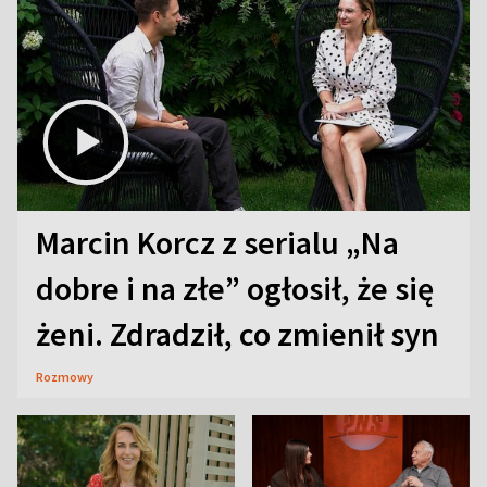
Marcin Korcz z serialu „Na
dobre i na złe” ogłosił, że się
żeni. Zdradził, co zmienił syn
Rozmowy