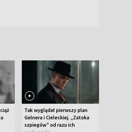
ciąż
Tak wyglądał pierwszy plan
ta
Gelnera i Cieleckiej. „Zatoka
szpiegów” od razu ich