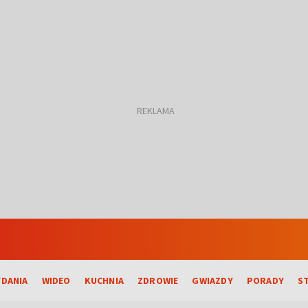
DANIA
WIDEO
KUCHNIA
ZDROWIE
GWIAZDY
PORADY
S