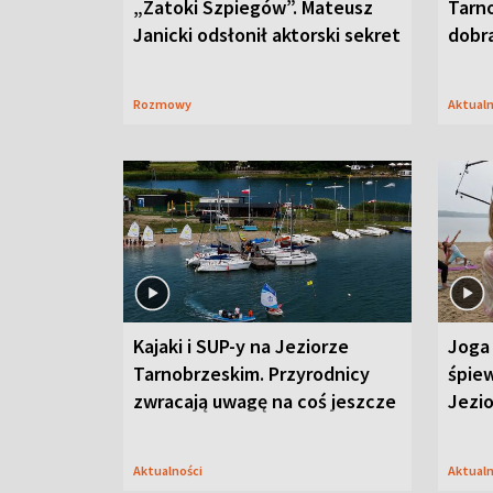
„Zatoki Szpiegów”. Mateusz
Tarno
Janicki odsłonił aktorski sekret
dobr
Rozmowy
Aktual
Kajaki i SUP-y na Jeziorze
Joga 
Tarnobrzeskim. Przyrodnicy
śpiew
zwracają uwagę na coś jeszcze
Jezi
Aktualności
Aktual