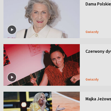
Dama Polskiej
Gwiazdy
Czerwony dyw
Gwiazdy
Majka Jeżows