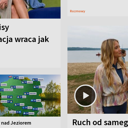
Rozmowy
isy
cja wraca jak
Ruch od sameg
r nad Jeziorem