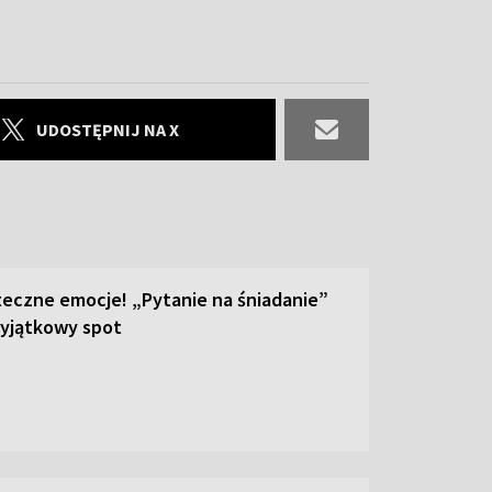
UDOSTĘPNIJ NA X
teczne emocje! „Pytanie na śniadanie”
yjątkowy spot