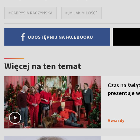
#GABRYSIA RACZYŃSKA
#„M JAK MIŁOŚĆ”
UDOSTĘPNIJ NA FACEBOOKU
Więcej na ten temat
Czas na świą
prezentuje w
Gwiazdy