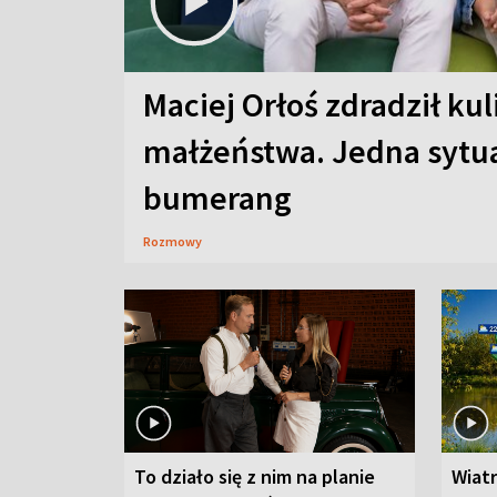
Maciej Orłoś zdradził kul
małżeństwa. Jedna sytua
bumerang
Rozmowy
To działo się z nim na planie
Wiat