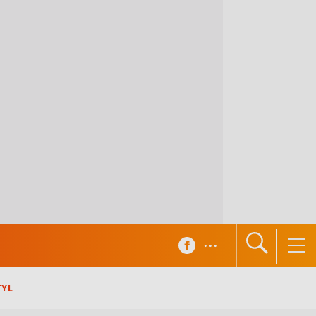
...
TYL