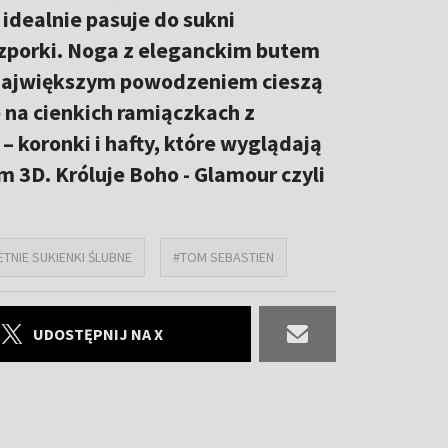
a idealnie pasuje do sukni
zporki. Noga z eleganckim butem
i. Największym powodzeniem cieszą
 na cienkich ramiączkach z
 koronki i hafty, które wyglądają
m 3D. Króluje Boho - Glamour czyli
ETNIE SUKIENKI ŚLUBNE
#TOM SEBASTIEN
UDOSTĘPNIJ NA X