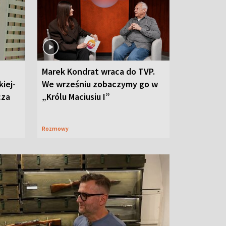
Marek Kondrat wraca do TVP.
iej-
We wrześniu zobaczymy go w
cza
„Królu Maciusiu I”
Rozmowy