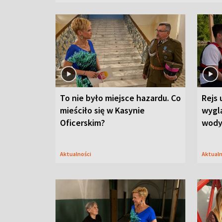
To nie było miejsce hazardu. Co
Rejs 
mieściło się w Kasynie
wygl
Oficerskim?
wod
Aktualności
Aktual