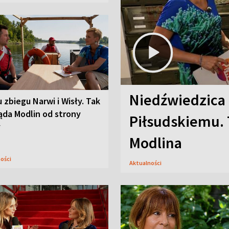
Niedźwiedzica
u zbiegu Narwi i Wisły. Tak
ąda Modlin od strony
Piłsudskiemu. 
y
Modlina
ności
Aktualności