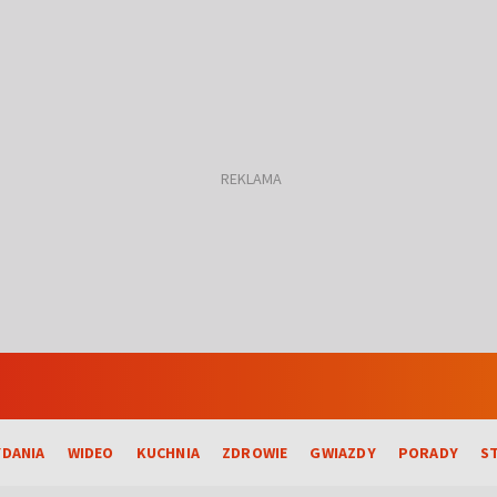
DANIA
WIDEO
KUCHNIA
ZDROWIE
GWIAZDY
PORADY
S