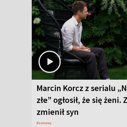
Marcin Korcz z serialu „N
złe” ogłosił, że się żeni. 
zmienił syn
Rozmowy