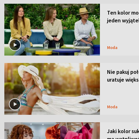
Ten kolor mo
jeden wyjąte
Moda
Nie pakuj po
uratuje więks
Moda
Jaki kolor su
ma wątpliwoś