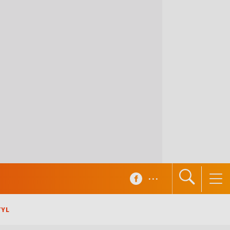
...
TYL