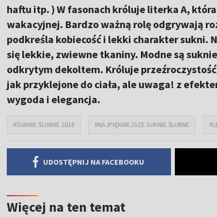
haftu itp. ) W fasonach króluje literka A, któr
wakacyjnej. Bardzo ważną rolę odgrywają ro
podkreśla kobiecość i lekki charakter sukn
się lekkie, zwiewne tkaniny. Modne są suknie
odkrytym dekoltem. Króluje przeźroczystość –
jak przyklejone do ciała, ale uwaga! z efekte
wygoda i elegancja.
#SUKNIE ŚLUBNE 2018
#NAJPIĘKNIEJSZE SUKNIE ŚLUBNE
#L
UDOSTĘPNIJ NA FACEBOOKU
Więcej na ten temat