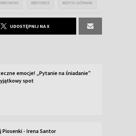
ANDOWSKI
#BEYONCE
#EDYTA GÓRNIAK
UDOSTĘPNIJ NA X
teczne emocje! „Pytanie na śniadanie”
yjątkowy spot
 Piosenki - Irena Santor