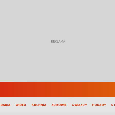
DANIA
WIDEO
KUCHNIA
ZDROWIE
GWIAZDY
PORADY
S