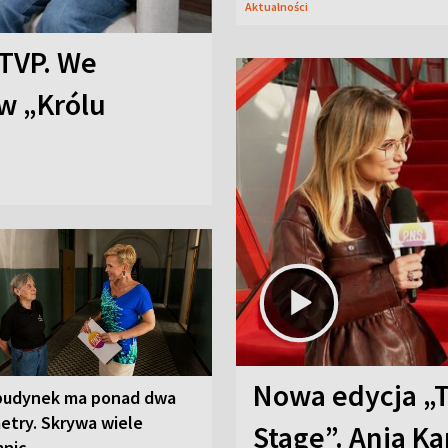
Aktualności
TVP. We
w „Królu
Nowa edycja „
budynek ma ponad dwa
etry. Skrywa wiele
Stage”. Ania K
mnic