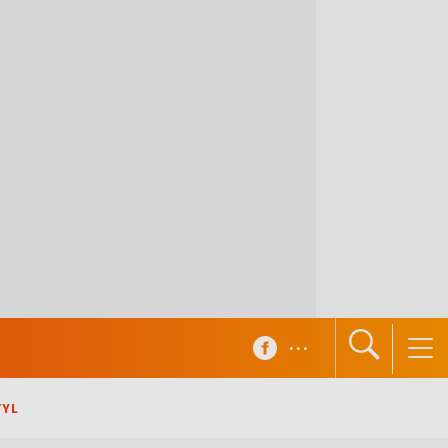
...
TYL