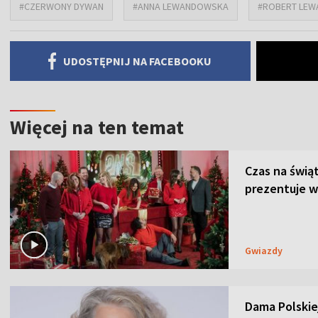
#CZERWONY DYWAN
#ANNA LEWANDOWSKA
#ROBERT LEW
UDOSTĘPNIJ NA FACEBOOKU
Więcej na ten temat
Czas na świą
prezentuje w
Gwiazdy
Dama Polskiej