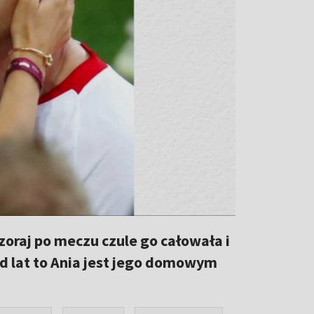
raj po meczu czule go całowała i
od lat to Ania jest jego domowym