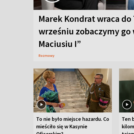
Marek Kondrat wraca do 
wrześniu zobaczymy go 
Maciusiu I”
Rozmowy
To nie było miejsce hazardu. Co
Ten 
mieściło się w Kasynie
kilom
Oficerskim?
taje