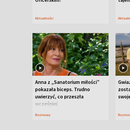
Aktualności
Aktual
Anna z „Sanatorium miłości”
Gwia
pokazała biceps. Trudno
zost
uwierzyć, co przeszła
swoj
wcześniej
Rozmowy
Rozmo