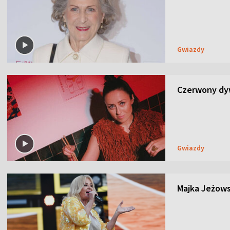
Gwiazdy
Czerwony dyw
Gwiazdy
Majka Jeżows