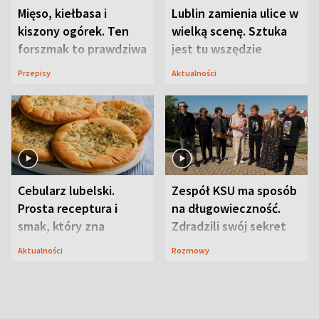
Mięso, kiełbasa i
Lublin zamienia ulice w
kiszony ogórek. Ten
wielką scenę. Sztuka
forszmak to prawdziwa
jest tu wszędzie
uczta
Przepisy
Aktualności
Cebularz lubelski.
Zespół KSU ma sposób
Prosta receptura i
na długowieczność.
smak, który zna
Zdradzili swój sekret
Lubelszczyzna
Aktualności
Rozmowy