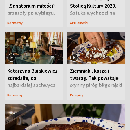
„Sanatorium miłości”
Stolicą Kultury 2029.
przeszły po wybiegu.
Sztuka wychodzi na
Te stylizacje
ulice
Rozmowy
Aktualności
przyciągały wzrok
Katarzyna Bujakiewicz
Ziemniaki, kasza i
zdradziła, co
twaróg. Tak powstaje
najbardziej zachwyca
słynny piróg biłgorajski
ją w Lublinie
Rozmowy
Przepisy