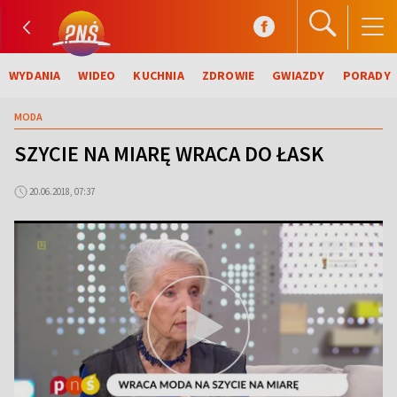
WYDANIA
WIDEO
KUCHNIA
ZDROWIE
GWIAZDY
PORADY
MODA
SZYCIE NA MIARĘ WRACA DO ŁASK
20.06.2018, 07:37