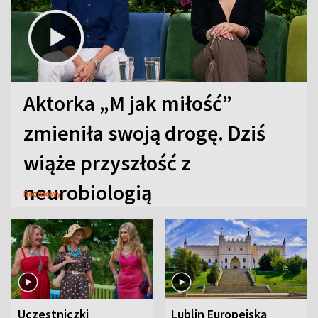
Aktorka „M jak miłość”
zmieniła swoją drogę. Dziś
wiąże przyszłość z
neurobiologią
Rozmowy
Uczestniczki
Lublin Europejską