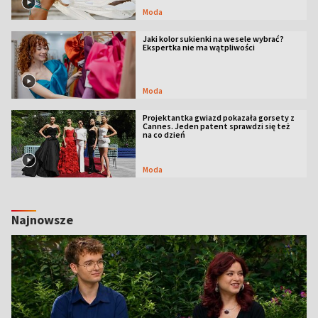
Moda
Jaki kolor sukienki na wesele wybrać?
Ekspertka nie ma wątpliwości
Moda
Projektantka gwiazd pokazała gorsety z
Cannes. Jeden patent sprawdzi się też
na co dzień
Moda
Najnowsze