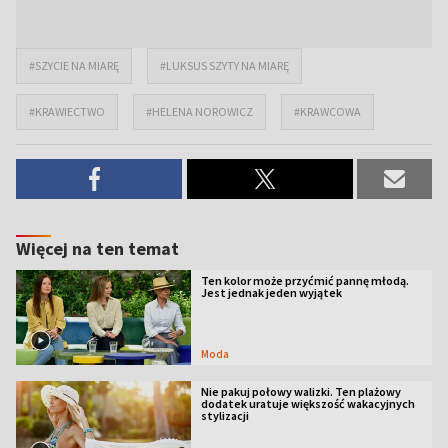
#SZYCIE NA MIARĘ
#LUKSUS SZYTY NA MIARĘ
#KRAWIECTWO
#HELENA NOROWICZ
#KRAWCOWA
Więcej na ten temat
Ten kolor może przyćmić pannę młodą.
Jest jednak jeden wyjątek
Moda
Nie pakuj połowy walizki. Ten plażowy
dodatek uratuje większość wakacyjnych
stylizacji