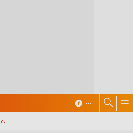
...
TYL