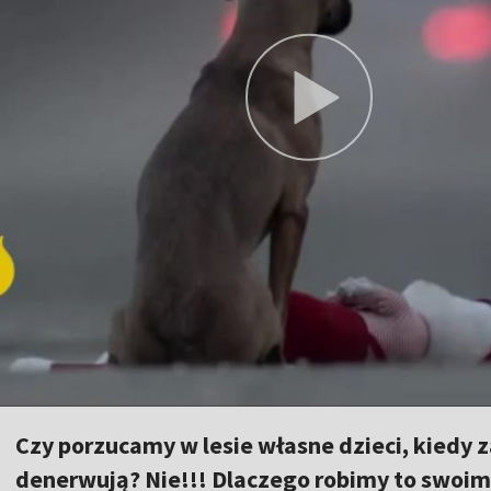
Czy porzucamy w lesie własne dzieci, kiedy 
denerwują? Nie!!! Dlaczego robimy to swoim 