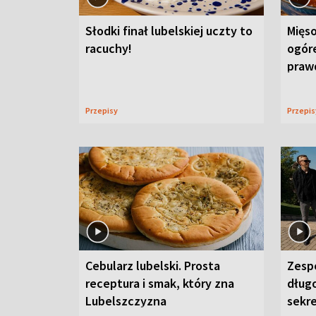
Słodki finał lubelskiej uczty to
Mięso
racuchy!
ogór
praw
Przepisy
Przepi
Cebularz lubelski. Prosta
Zesp
receptura i smak, który zna
długo
Lubelszczyzna
sekr