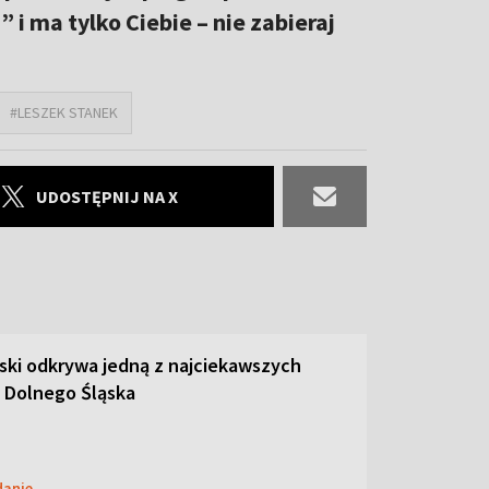
i ma tylko Ciebie – nie zabieraj
#LESZEK STANEK
UDOSTĘPNIJ NA X
ski odkrywa jedną z najciekawszych
 Dolnego Śląska
danie