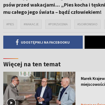
psów przed wakacjami… „Pies kocha i tęskni” 
mu całego jego świata – bądź człowiekiem!
#PIES
#WAKACJE
#PORZUCENIA
#SCHRONISKO
UDOSTĘPNIJ NA FACEBOOKU
Więcej na ten temat
Marek Krajew
miejscowości
Pytanie na Śnia