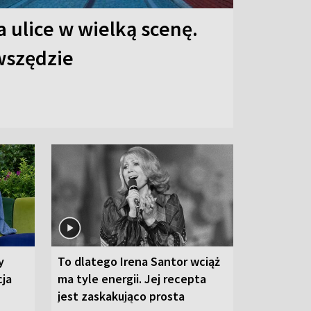
 ulice w wielką scenę.
 wszędzie
y
To dlatego Irena Santor wciąż
cja
ma tyle energii. Jej recepta
jest zaskakująco prosta