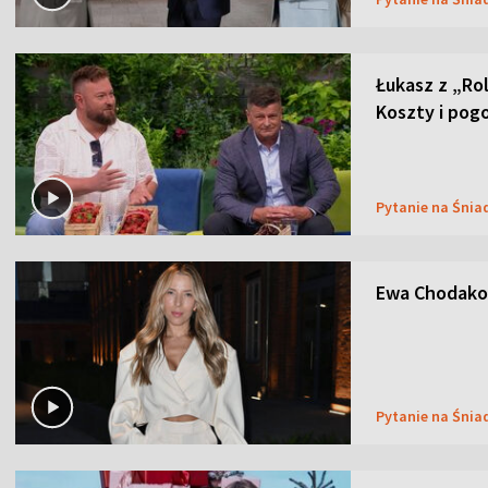
Łukasz z „Ro
Koszty i pog
Pytanie na Śnia
Ewa Chodakow
Pytanie na Śnia