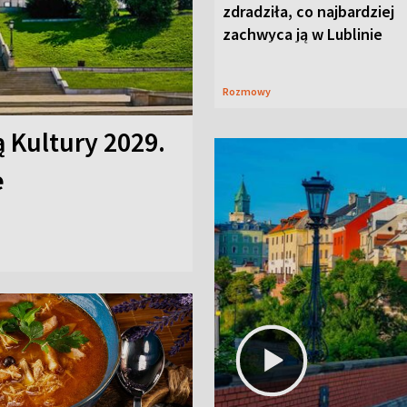
zdradziła, co najbardziej
zachwyca ją w Lublinie
Rozmowy
ą Kultury 2029.
e