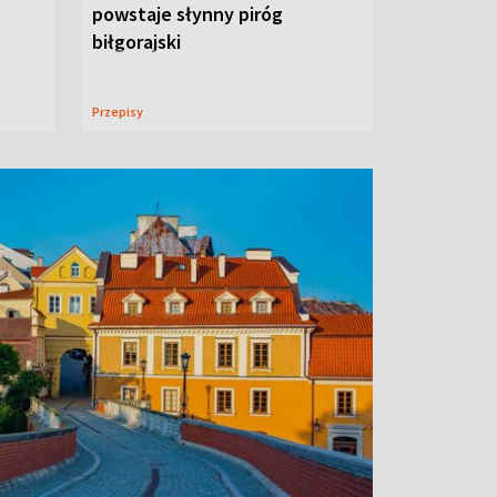
powstaje słynny piróg
biłgorajski
Przepisy