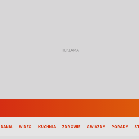
DANIA
WIDEO
KUCHNIA
ZDROWIE
GWIAZDY
PORADY
S