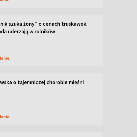
lnik szuka żony” o cenach truskawek.
oda uderzają w rolników
danie
ska o tajemniczej chorobie mięśni
danie