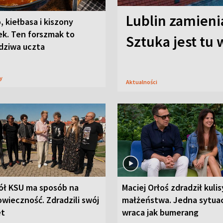
Lublin zamienia
, kiełbasa i kiszony
ek. Ten forszmak to
Sztuka jest tu
dziwa uczta
sy
Aktualności
ół KSU ma sposób na
Maciej Orłoś zdradził kulis
wieczność. Zdradzili swój
małżeństwa. Jedna sytua
et
wraca jak bumerang