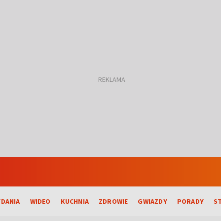
DANIA
WIDEO
KUCHNIA
ZDROWIE
GWIAZDY
PORADY
S