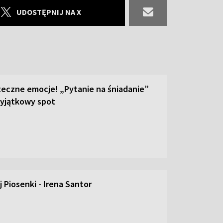
UDOSTĘPNIJ NA X
teczne emocje! „Pytanie na śniadanie”
yjątkowy spot
 Piosenki - Irena Santor