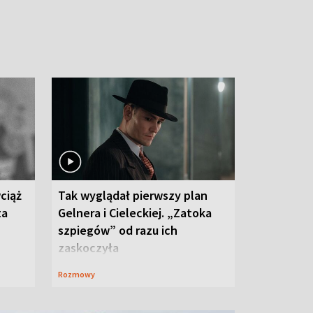
ciąż
Tak wyglądał pierwszy plan
ta
Gelnera i Cieleckiej. „Zatoka
szpiegów” od razu ich
zaskoczyła
Rozmowy