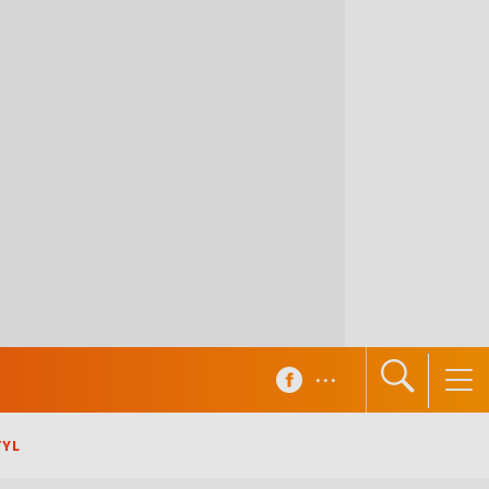
...
TYL