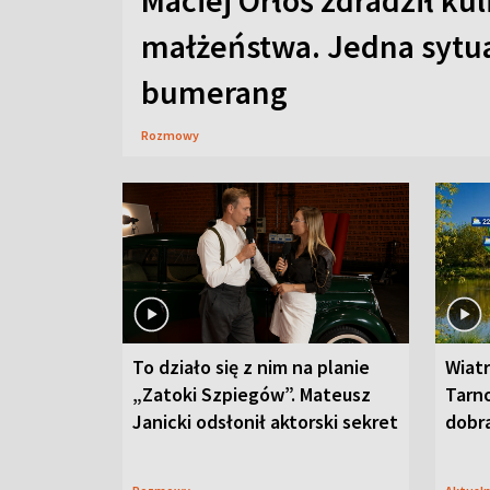
Maciej Orłoś zdradził kul
małżeństwa. Jedna sytua
bumerang
Rozmowy
To działo się z nim na planie
Wiat
„Zatoki Szpiegów”. Mateusz
Tarno
Janicki odsłonił aktorski sekret
dobr