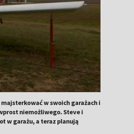
ją majsterkować w swoich garażach i
 wprost niemożliwego. Steve i
t w garażu, a teraz planują