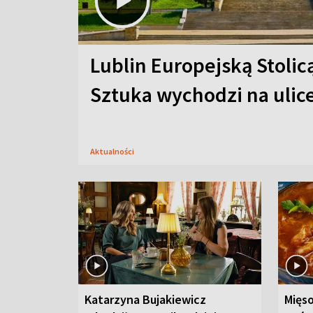
Lublin Europejską Stolic
Sztuka wychodzi na ulic
Aktualności
Katarzyna Bujakiewicz
Mięso