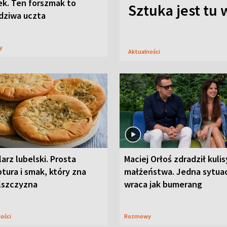
ek. Ten forszmak to
Sztuka jest tu
dziwa uczta
sy
Aktualności
arz lubelski. Prosta
Maciej Orłoś zdradził kulis
tura i smak, który zna
małżeństwa. Jedna sytua
lszczyzna
wraca jak bumerang
ności
Rozmowy