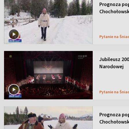
Prognoza pog
Chochołowsk
Pytanie na Śnia
Jubileusz 200
Narodowej
Pytanie na Śnia
Prognoza pog
Chochołowsk