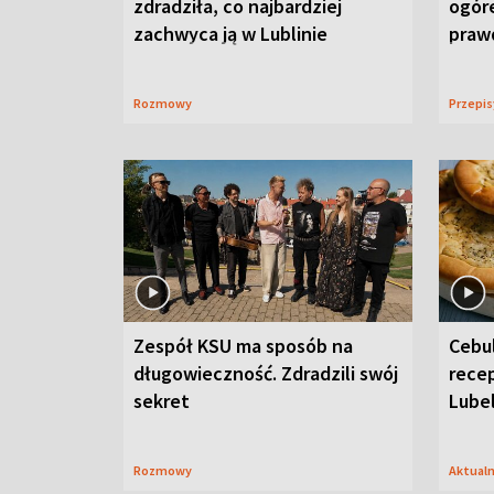
zdradziła, co najbardziej
ogór
zachwyca ją w Lublinie
praw
Rozmowy
Przepi
Zespół KSU ma sposób na
Cebul
długowieczność. Zdradzili swój
recep
sekret
Lube
Rozmowy
Aktual