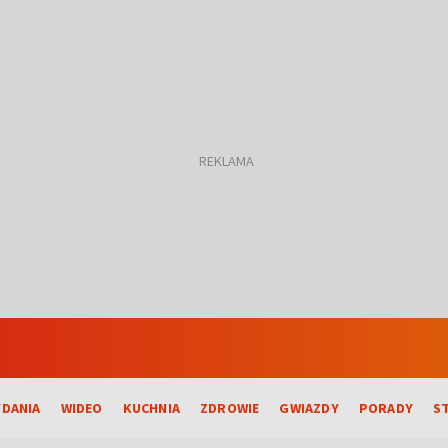
DANIA
WIDEO
KUCHNIA
ZDROWIE
GWIAZDY
PORADY
S