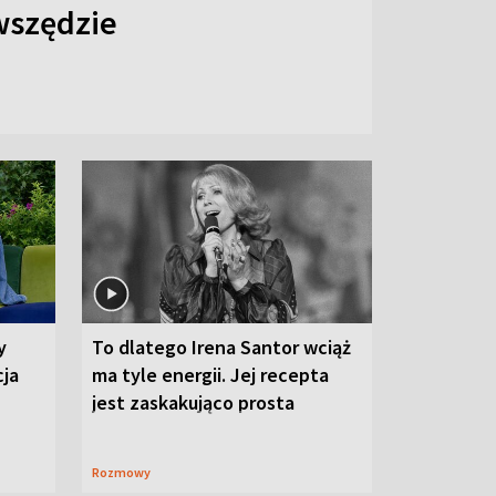
 wszędzie
y
To dlatego Irena Santor wciąż
cja
ma tyle energii. Jej recepta
jest zaskakująco prosta
Rozmowy