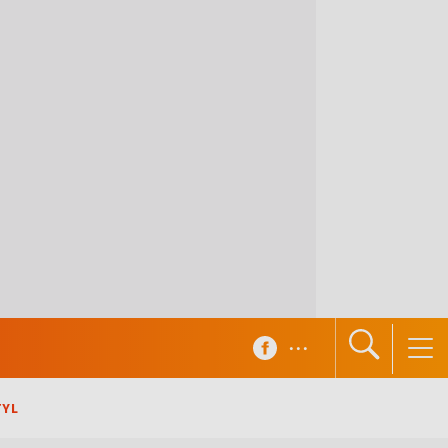
...
TYL