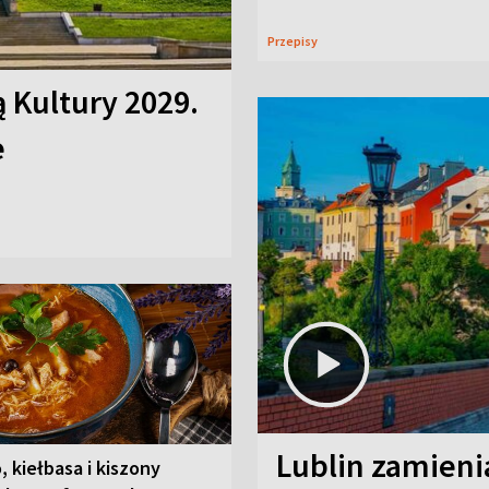
Przepisy
ą Kultury 2029.
e
Lublin zamienia
, kiełbasa i kiszony