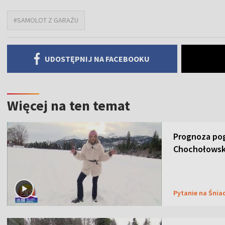
#SAMOLOT Z GARAŻU
UDOSTĘPNIJ NA FACEBOOKU
Więcej na ten temat
Prognoza pog
Chochołowsk
Pytanie na Śnia