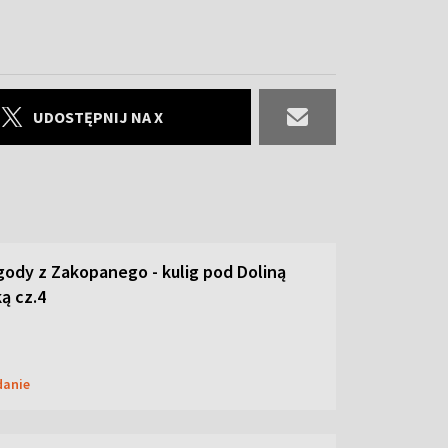
UDOSTĘPNIJ NA X
ody z Zakopanego - kulig pod Doliną
ą cz.4
danie