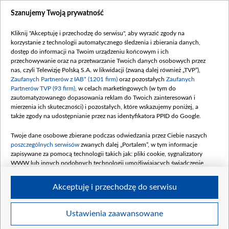
Dostępność
Szanujemy Twoją prywatność
Moje zgody
Kliknij "Akceptuję i przechodzę do serwisu", aby wyrazić zgody na
Procedura zgłoszeń wewnętrznych
korzystanie z technologii automatycznego śledzenia i zbierania danych,
dostęp do informacji na Twoim urządzeniu końcowym i ich
przechowywanie oraz na przetwarzanie Twoich danych osobowych przez
nas, czyli Telewizję Polską S.A. w likwidacji (zwaną dalej również „TVP”),
Zaufanych Partnerów z IAB* (1201 firm)
oraz pozostałych
Zaufanych
Partnerów TVP (93 firm)
, w celach marketingowych (w tym do
zautomatyzowanego dopasowania reklam do Twoich zainteresowań i
mierzenia ich skuteczności) i pozostałych, które wskazujemy poniżej, a
także zgody na udostępnianie przez nas identyfikatora PPID do Google.
Twoje dane osobowe zbierane podczas odwiedzania przez Ciebie naszych
poszczególnych serwisów
zwanych dalej „Portalem”, w tym informacje
zapisywane za pomocą technologii takich jak: pliki cookie, sygnalizatory
WWW lub innych podobnych technologii umożliwiających świadczenie
dopasowanych i bezpiecznych usług, personalizację treści oraz reklam,
udostępnianie funkcji mediów społecznościowych oraz analizowanie ruchu
Akceptuję i przechodzę do serwisu
w Internecie.
Twoje dane osobowe zbierane podczas odwiedzania przez Ciebie
Ustawienia zaawansowane
poszczególnych serwisów
na Portalu, takie jak adresy IP, identyfikatory
© 2026 Telewizja Polska S. A. w likwidacji
Twoich urządzeń końcowych i identyfikatory plików cookie, informacje o