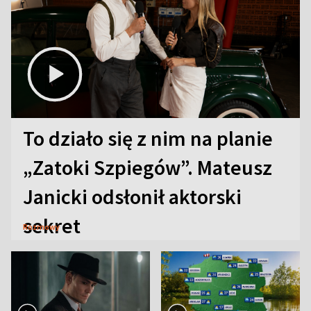
To działo się z nim na planie
„Zatoki Szpiegów”. Mateusz
Janicki odsłonił aktorski
sekret
Rozmowy