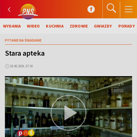
WYDANIA
WIDEO
KUCHNIA
ZDROWIE
GWIAZDY
PORADY
PYTANIE NA ŚNIADANIE
Stara apteka
18.06.2018, 07:34