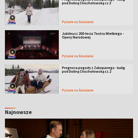
pod Doliną Chochołowską cz.3
Pytanie na Śniadanie
Jubileusz 200-lecia Teatru Wielkiego -
Opery Narodowej
Pytanie na Śniadanie
Prognoza pogody z Zakopanego - kulig
pod Doliną Chochołowską cz.2
Pytanie na Śniadanie
Najnowsze