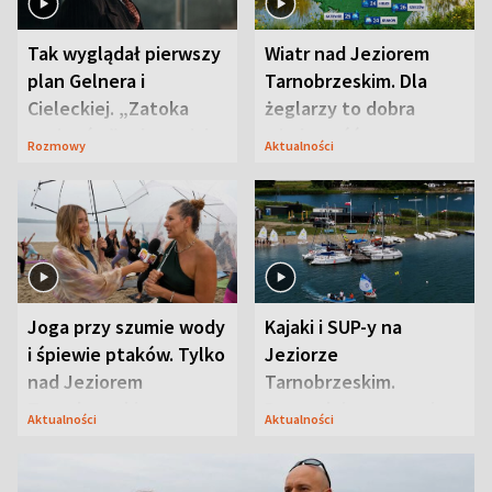
Tak wyglądał pierwszy
Wiatr nad Jeziorem
plan Gelnera i
Tarnobrzeskim. Dla
Cieleckiej. „Zatoka
żeglarzy to dobra
szpiegów” od razu ich
wiadomość
Rozmowy
Aktualności
zaskoczyła
Joga przy szumie wody
Kajaki i SUP-y na
i śpiewie ptaków. Tylko
Jeziorze
nad Jeziorem
Tarnobrzeskim.
Tarnobrzeskim
Przyrodnicy zwracają
Aktualności
Aktualności
uwagę na coś jeszcze