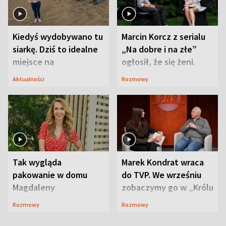
Kiedyś wydobywano tu
Marcin Korcz z serialu
siarkę. Dziś to idealne
„Na dobre i na złe”
miejsce na
ogłosił, że się żeni.
wypoczynek
Zdradził, co zmienił
Aktualności
Rozmowy
syn
Tak wygląda
Marek Kondrat wraca
pakowanie w domu
do TVP. We wrześniu
Magdaleny
zobaczymy go w „Królu
Waligórskiej-Lisieckiej.
Maciusiu I”
Rozmowy
Rozmowy
Mąż nie odpuszcza