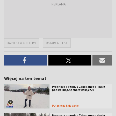
#APTEKA W CHILTERN
#STARA APTEKA
Więcej na ten temat
Prognoza pogody z Zakopanego - kulig
pod Doliną Chochołowską cz.4
Pytanie na Śniadanie
Prognoza pogody z Zakopanego - kulig