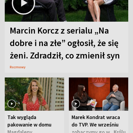
Marcin Korcz z serialu „Na
dobre i na złe” ogłosił, że się
żeni. Zdradził, co zmienił syn
Rozmowy
Tak wygląda
Marek Kondrat wraca
pakowanie w domu
do TVP. We wrześniu
Magdaleny
zobaczymy go w „Królu