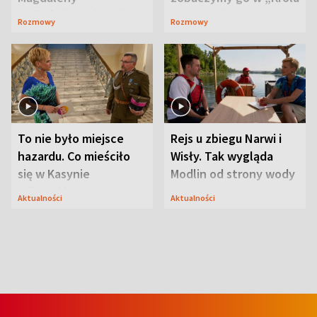
Waligórskiej-Lisieckiej.
Maciusiu I”
Rozmowy
Rozmowy
Mąż nie odpuszcza
To nie było miejsce
Rejs u zbiegu Narwi i
hazardu. Co mieściło
Wisły. Tak wygląda
się w Kasynie
Modlin od strony wody
Oficerskim?
Aktualności
Aktualności