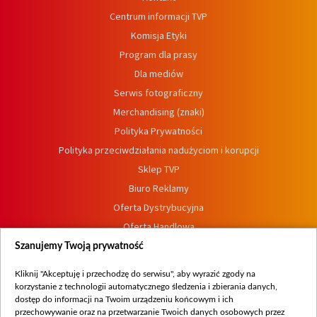
Centrum informacji TVP
Komisja Etyki
Program dla prasy
Dla mediów
Serwis fotograficzny
Merchandising (znaki)
Polityka Prywatności
Polityka przeciwdziałania nadużyciom i korupcji
Sklep TVP
Biuro Reklamy
Oferta Dystrybucyjna
Oferta Handlowa
Dostępność
Szanujemy Twoją prywatność
Moje zgody
Kliknij "Akceptuję i przechodzę do serwisu", aby wyrazić zgody na
Procedura zgłoszeń wewnętrznych
korzystanie z technologii automatycznego śledzenia i zbierania danych,
dostęp do informacji na Twoim urządzeniu końcowym i ich
przechowywanie oraz na przetwarzanie Twoich danych osobowych przez