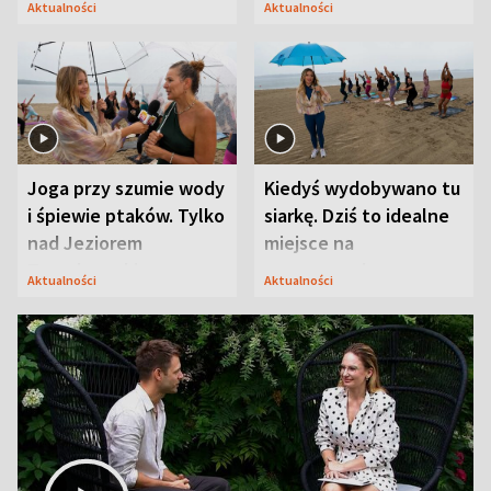
Aktualności
Aktualności
zasada
uwagę na coś jeszcze
Joga przy szumie wody
Kiedyś wydobywano tu
i śpiewie ptaków. Tylko
siarkę. Dziś to idealne
nad Jeziorem
miejsce na
Tarnobrzeskim
wypoczynek
Aktualności
Aktualności