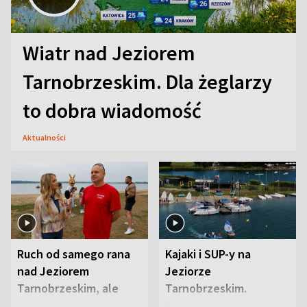
Wiatr nad Jeziorem
Tarnobrzeskim. Dla żeglarzy
to dobra wiadomość
Aktualności
Ruch od samego rana
Kajaki i SUP-y na
nad Jeziorem
Jeziorze
Tarnobrzeskim, ale
Tarnobrzeskim.
ważna jest jedna
Przyrodnicy zwracają