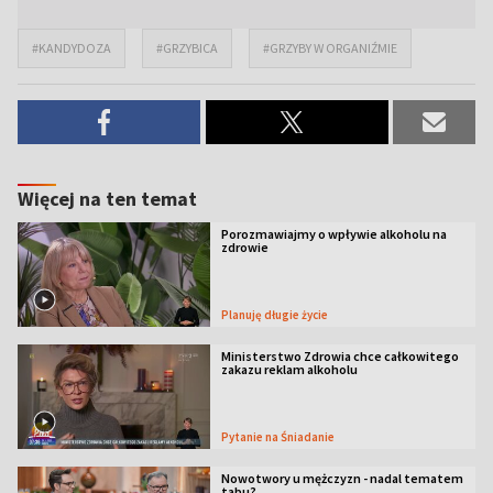
#KANDYDOZA
#GRZYBICA
#GRZYBY W ORGANIŹMIE
Więcej na ten temat
Porozmawiajmy o wpływie alkoholu na
zdrowie
Planuję długie życie
Ministerstwo Zdrowia chce całkowitego
zakazu reklam alkoholu
Pytanie na Śniadanie
Nowotwory u mężczyzn - nadal tematem
tabu?