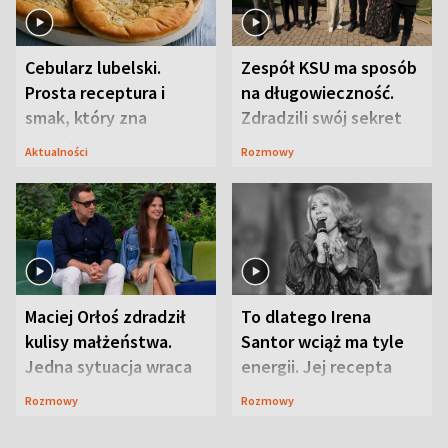
Cebularz lubelski.
Zespół KSU ma sposób
Prosta receptura i
na długowieczność.
smak, który zna
Zdradzili swój sekret
Lubelszczyzna
Aktualności
Rozmowy
Maciej Orłoś zdradził
To dlatego Irena
kulisy małżeństwa.
Santor wciąż ma tyle
Jedna sytuacja wraca
energii. Jej recepta
jak bumerang
jest zaskakująco
Rozmowy
Rozmowy
prosta