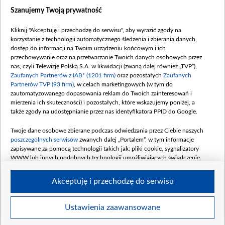
Dostępność
Szanujemy Twoją prywatność
Moje zgody
Kliknij "Akceptuję i przechodzę do serwisu", aby wyrazić zgody na
Procedura zgłoszeń wewnętrznych
korzystanie z technologii automatycznego śledzenia i zbierania danych,
dostęp do informacji na Twoim urządzeniu końcowym i ich
przechowywanie oraz na przetwarzanie Twoich danych osobowych przez
nas, czyli Telewizję Polską S.A. w likwidacji (zwaną dalej również „TVP”),
Zaufanych Partnerów z IAB* (1201 firm)
oraz pozostałych
Zaufanych
Partnerów TVP (93 firm)
, w celach marketingowych (w tym do
zautomatyzowanego dopasowania reklam do Twoich zainteresowań i
mierzenia ich skuteczności) i pozostałych, które wskazujemy poniżej, a
także zgody na udostępnianie przez nas identyfikatora PPID do Google.
Twoje dane osobowe zbierane podczas odwiedzania przez Ciebie naszych
poszczególnych serwisów
zwanych dalej „Portalem”, w tym informacje
zapisywane za pomocą technologii takich jak: pliki cookie, sygnalizatory
WWW lub innych podobnych technologii umożliwiających świadczenie
dopasowanych i bezpiecznych usług, personalizację treści oraz reklam,
udostępnianie funkcji mediów społecznościowych oraz analizowanie ruchu
Akceptuję i przechodzę do serwisu
w Internecie.
Twoje dane osobowe zbierane podczas odwiedzania przez Ciebie
Ustawienia zaawansowane
poszczególnych serwisów
na Portalu, takie jak adresy IP, identyfikatory
© 2026 Telewizja Polska S. A. w likwidacji
Twoich urządzeń końcowych i identyfikatory plików cookie, informacje o