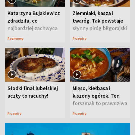
Katarzyna Bujakiewicz
Ziemniaki, kasza i
zdradziła, co
twaróg. Tak powstaje
najbardziej zachwyca
słynny piróg biłgorajski
ją w Lublinie
Rozmowy
Przepisy
Słodki finał lubelskiej
Mięso, kiełbasa i
uczty to racuchy!
kiszony ogórek. Ten
forszmak to prawdziwa
uczta
Przepisy
Przepisy