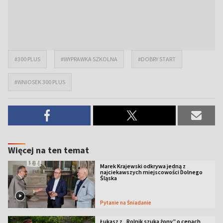
#300 PLUS
#WYPRAWKA SZKOLNA
#DOBRY START
#WNIOSEK 300 PLUS
Więcej na ten temat
Marek Krajewski odkrywa jedną z
najciekawszych miejscowości Dolnego
Śląska
Pytanie na Śniadanie
Łukasz z „Rolnik szuka żony” o cenach