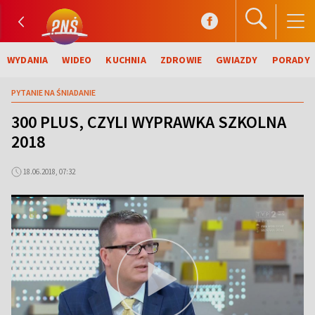
WYDANIA
WIDEO
KUCHNIA
ZDROWIE
GWIAZDY
PORADY
PYTANIE NA ŚNIADANIE
300 PLUS, CZYLI WYPRAWKA SZKOLNA
2018
18.06.2018, 07:32