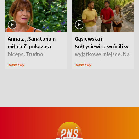
Anna z „Sanatorium
Gąsiewska i
miłości” pokazała
Sołtysiewicz wrócili w
biceps. Trudno
wyjątkowe miejsce. Na
uwierzyć, co przeszła
szlaku czekał
Rozmowy
Rozmowy
wcześniej
niedźwiedź