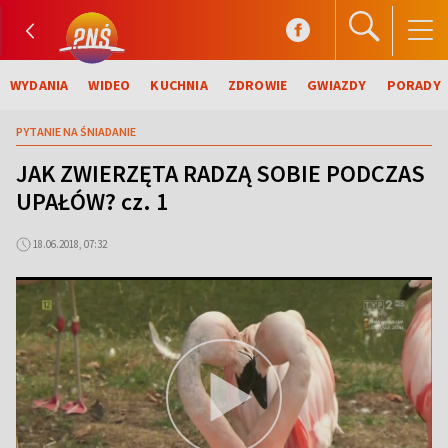
WYDANIA
WIDEO
KUCHNIA
ZDROWIE
GWIAZDY
PORADY
PYTANIE NA ŚNIADANIE
JAK ZWIERZĘTA RADZĄ SOBIE PODCZAS
UPAŁÓW? cz. 1
18.06.2018, 07:32