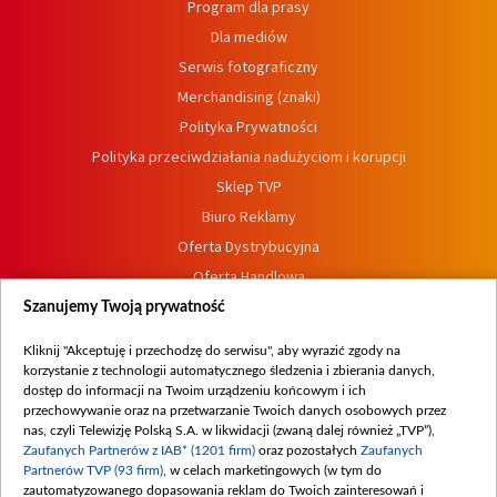
Program dla prasy
Dla mediów
Serwis fotograficzny
Merchandising (znaki)
Polityka Prywatności
Polityka przeciwdziałania nadużyciom i korupcji
Sklep TVP
Biuro Reklamy
Oferta Dystrybucyjna
Oferta Handlowa
Dostępność
Szanujemy Twoją prywatność
Moje zgody
Kliknij "Akceptuję i przechodzę do serwisu", aby wyrazić zgody na
Procedura zgłoszeń wewnętrznych
korzystanie z technologii automatycznego śledzenia i zbierania danych,
dostęp do informacji na Twoim urządzeniu końcowym i ich
przechowywanie oraz na przetwarzanie Twoich danych osobowych przez
nas, czyli Telewizję Polską S.A. w likwidacji (zwaną dalej również „TVP”),
Zaufanych Partnerów z IAB* (1201 firm)
oraz pozostałych
Zaufanych
Partnerów TVP (93 firm)
, w celach marketingowych (w tym do
zautomatyzowanego dopasowania reklam do Twoich zainteresowań i