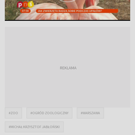
#ZOO
#OGRÓD ZOOLOGICZNY
#WARSZAWA
#MICHAŁ KRZYSZTOF JABŁOŃSKI