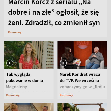
Marcin Korcz z serialu „Na
dobre i na złe” ogłosił, że się
żeni. Zdradził, co zmienił syn
Rozmowy
Tak wygląda
Marek Kondrat wraca
pakowanie w domu
do TVP. We wrześniu
Magdaleny
zobaczymy go w „Królu
Waligórskiej-Lisieckiej.
Maciusiu I”
Rozmowy
Rozmowy
Mąż nie odpuszcza