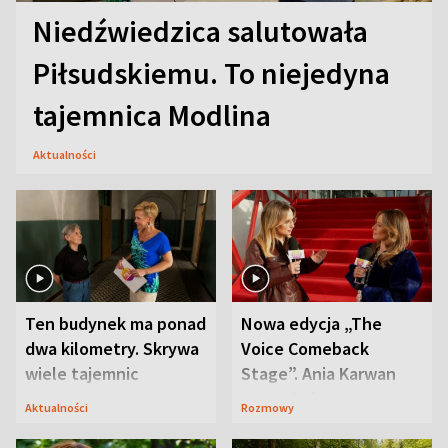
Niedźwiedzica salutowała
Piłsudskiemu. To niejedyna
tajemnica Modlina
Aktualności
Ten budynek ma ponad
Nowa edycja „The
dwa kilometry. Skrywa
Voice Comeback
wiele tajemnic
Stage”. Ania Karwan
zapowiada
Aktualności
Rozmowy
niespodzianki