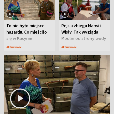
To nie było miejsce
Rejs u zbiegu Narwi i
hazardu. Co mieściło
Wisły. Tak wygląda
się w Kasynie
Modlin od strony wody
Oficerskim?
Aktualności
Aktualności