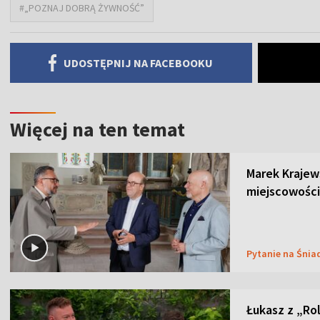
#„POZNAJ DOBRĄ ŻYWNOŚĆ”
UDOSTĘPNIJ NA FACEBOOKU
Więcej na ten temat
Marek Krajew
miejscowości
Pytanie na Śnia
Łukasz z „Ro