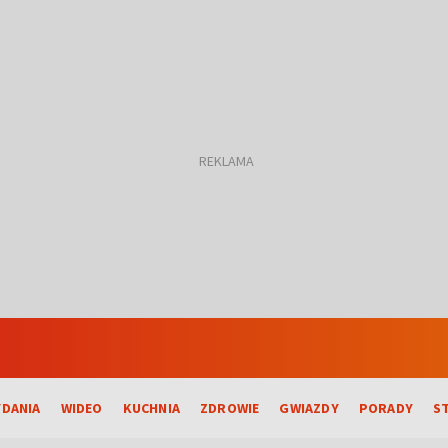
DANIA
WIDEO
KUCHNIA
ZDROWIE
GWIAZDY
PORADY
S