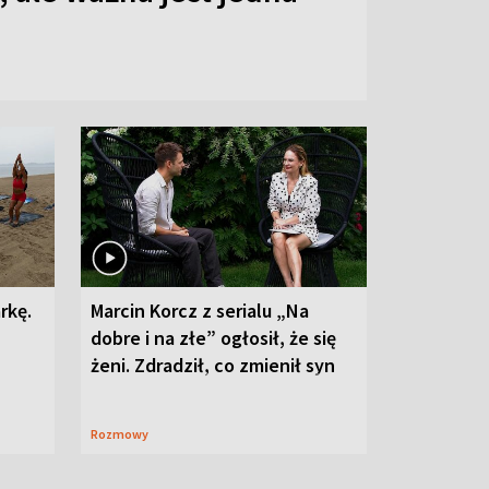
rkę.
Marcin Korcz z serialu „Na
dobre i na złe” ogłosił, że się
żeni. Zdradził, co zmienił syn
Rozmowy