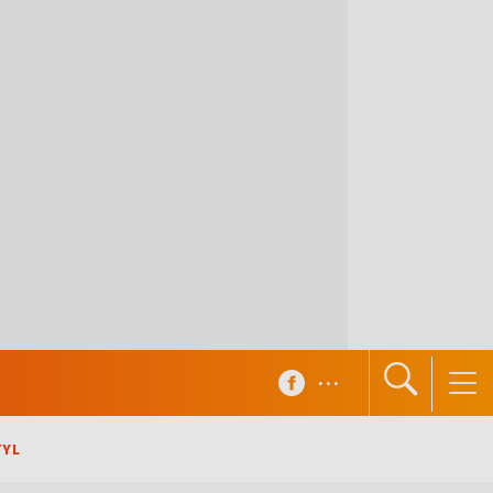
...
TYL