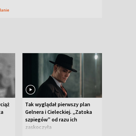
danie
ciąż
Tak wyglądał pierwszy plan
ta
Gelnera i Cieleckiej. „Zatoka
szpiegów” od razu ich
zaskoczyła