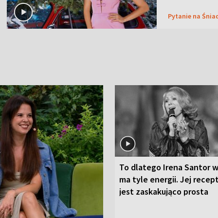
Pytanie na Śnia
To dlatego Irena Santor w
ma tyle energii. Jej recep
jest zaskakująco prosta