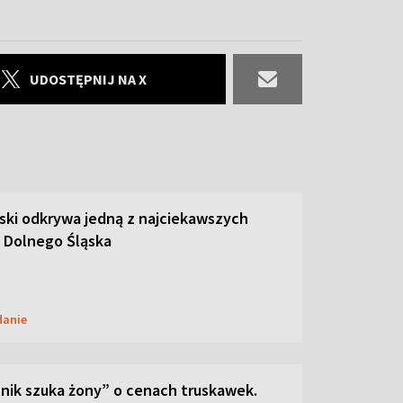
UDOSTĘPNIJ NA X
ski odkrywa jedną z najciekawszych
 Dolnego Śląska
danie
lnik szuka żony” o cenach truskawek.