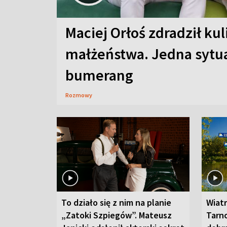
Maciej Orłoś zdradził kul
małżeństwa. Jedna sytua
bumerang
Rozmowy
To działo się z nim na planie
Wiat
„Zatoki Szpiegów”. Mateusz
Tarno