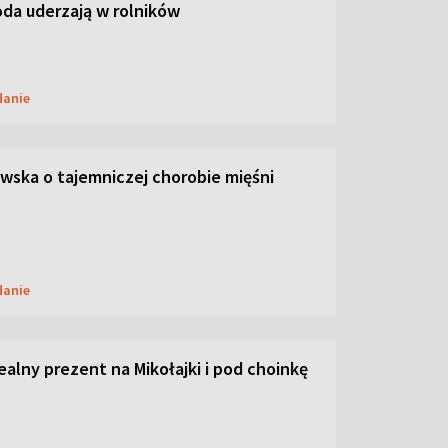
oda uderzają w rolników
danie
ska o tajemniczej chorobie mięśni
danie
dealny prezent na Mikołajki i pod choinkę