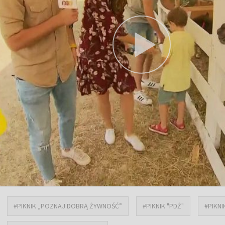
#PIKNIK „POZNAJ DOBRĄ ŻYWNOŚĆ”
#PIKNIK "PDŻ"
#PIKN