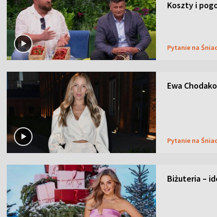
Koszty i pog
Pytanie na Śnia
Ewa Chodakow
Pytanie na Śnia
Biżuteria – i