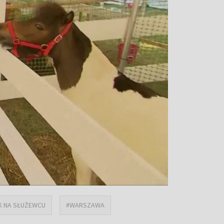
IK NA SŁUŻEWCU
#WARSZAWA