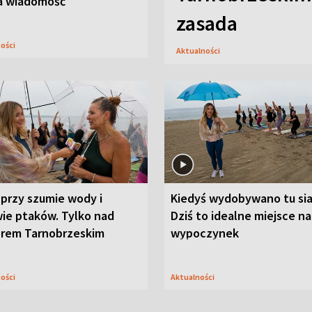
a wiadomość
zasada
ności
Aktualności
przy szumie wody i
Kiedyś wydobywano tu sia
ie ptaków. Tylko nad
Dziś to idealne miejsce na
orem Tarnobrzeskim
wypoczynek
ności
Aktualności