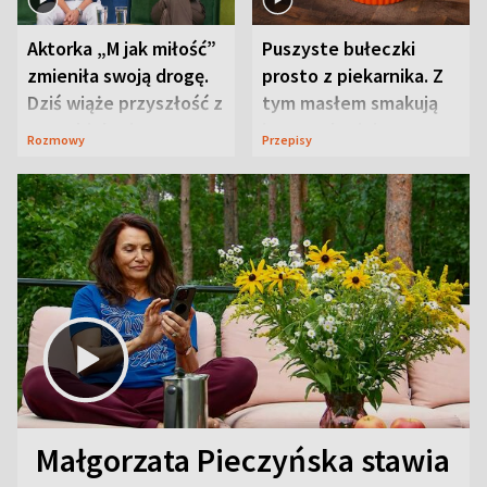
Aktorka „M jak miłość”
Puszyste bułeczki
zmieniła swoją drogę.
prosto z piekarnika. Z
Dziś wiąże przyszłość z
tym masłem smakują
neurobiologią
jeszcze lepiej
Rozmowy
Przepisy
Małgorzata Pieczyńska stawia