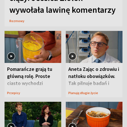
wywołała lawinę komentarzy
Rozmowy
Pomarańcze grają tu
Aneta Zając o zdrowiu i
główną rolę. Proste
natłoku obowiązków.
ciasto wychodzi
Tak pilnuje badań i
wyjątkowo wilgotne
wizyt
Przepisy
Planuję długie życie