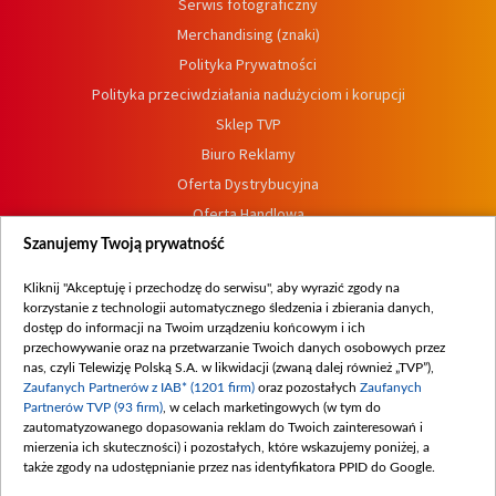
Serwis fotograficzny
Merchandising (znaki)
Polityka Prywatności
Polityka przeciwdziałania nadużyciom i korupcji
Sklep TVP
Biuro Reklamy
Oferta Dystrybucyjna
Oferta Handlowa
Dostępność
Szanujemy Twoją prywatność
Moje zgody
Kliknij "Akceptuję i przechodzę do serwisu", aby wyrazić zgody na
Procedura zgłoszeń wewnętrznych
korzystanie z technologii automatycznego śledzenia i zbierania danych,
dostęp do informacji na Twoim urządzeniu końcowym i ich
przechowywanie oraz na przetwarzanie Twoich danych osobowych przez
nas, czyli Telewizję Polską S.A. w likwidacji (zwaną dalej również „TVP”),
Zaufanych Partnerów z IAB* (1201 firm)
oraz pozostałych
Zaufanych
Partnerów TVP (93 firm)
, w celach marketingowych (w tym do
zautomatyzowanego dopasowania reklam do Twoich zainteresowań i
mierzenia ich skuteczności) i pozostałych, które wskazujemy poniżej, a
także zgody na udostępnianie przez nas identyfikatora PPID do Google.