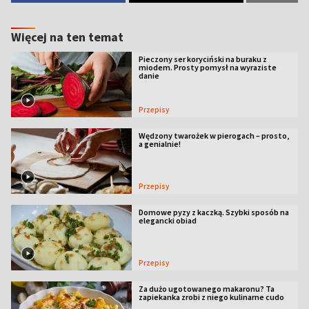
Więcej na ten temat
Pieczony ser koryciński na buraku z
miodem. Prosty pomysł na wyraziste
danie
Przepisy
Wędzony twarożek w pierogach – prosto,
a genialnie!
Przepisy
Domowe pyzy z kaczką. Szybki sposób na
elegancki obiad
Przepisy
Za dużo ugotowanego makaronu? Ta
zapiekanka zrobi z niego kulinarne cudo