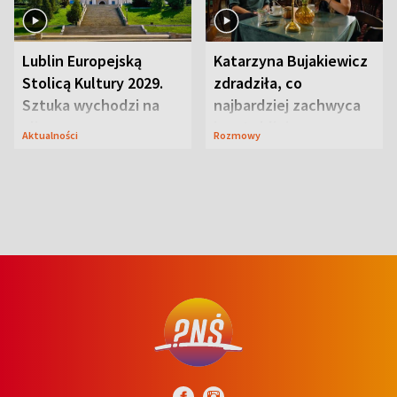
Lublin Europejską
Katarzyna Bujakiewicz
Stolicą Kultury 2029.
zdradziła, co
Sztuka wychodzi na
najbardziej zachwyca
ulice
ją w Lublinie
Aktualności
Rozmowy