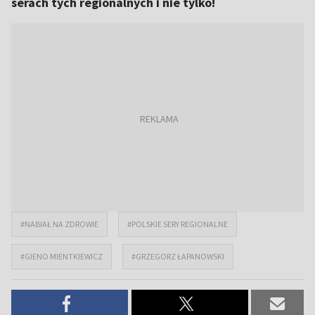
serach tych regionalnych i nie tylko!
#NABIAŁ NA ZDROWIE
#POLSKIE SERY REGIONALNE
#GIENO MIENTKIEWICZ
#GRZEGORZ ŁAPANOWSKI