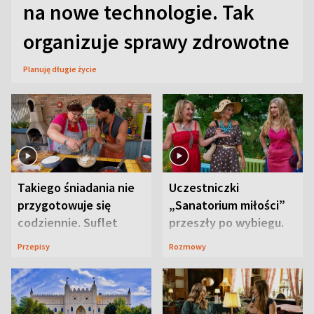
na nowe technologie. Tak
organizuje sprawy zdrowotne
Planuję długie życie
Takiego śniadania nie
Uczestniczki
przygotowuje się
„Sanatorium miłości”
codziennie. Suflet
przeszły po wybiegu.
serowy zachwyca
Te stylizacje
Przepisy
Rozmowy
smakiem
przyciągały wzrok