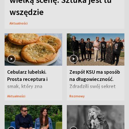
wszędzie
Aktualności
Cebularz lubelski.
Zespół KSU ma sposób
Prosta receptura i
na długowieczność.
smak, który zna
Zdradzili swój sekret
Lubelszczyzna
Aktualności
Rozmowy