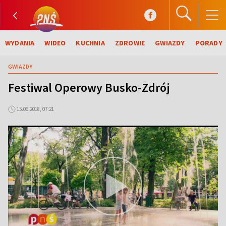
WYDANIA
WIDEO
KUCHNIA
ZDROWIE
GWIAZDY
PORADY
GWIAZDY
Festiwal Operowy Busko-Zdrój
15.06.2018, 07:21