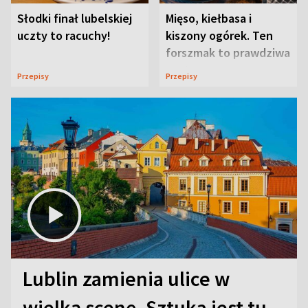
Słodki finał lubelskiej
Mięso, kiełbasa i
uczty to racuchy!
kiszony ogórek. Ten
forszmak to prawdziwa
uczta
Przepisy
Przepisy
Lublin zamienia ulice w
wielką scenę. Sztuka jest tu