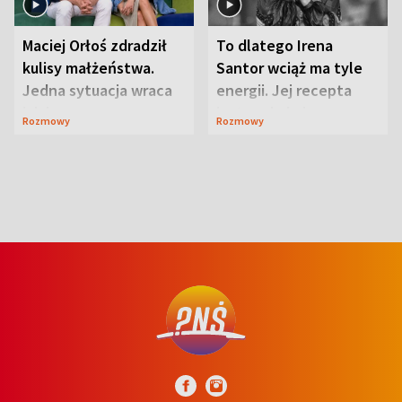
Maciej Orłoś zdradził
To dlatego Irena
kulisy małżeństwa.
Santor wciąż ma tyle
Jedna sytuacja wraca
energii. Jej recepta
jak bumerang
jest zaskakująco
Rozmowy
Rozmowy
prosta