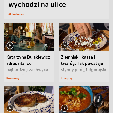
wychodzi na ulice
Aktualności
Katarzyna Bujakiewicz
Ziemniaki, kasza i
zdradziła, co
twaróg. Tak powstaje
najbardziej zachwyca
słynny piróg biłgorajski
ją w Lublinie
Rozmowy
Przepisy