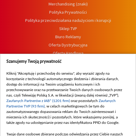
Merchandising (znaki)
Polityka Prywatności
Polityka przeciwdziałania nadużyciom i korupcji
Sklep TVP
Biuro Reklamy
Oferta Dystrybucyjna
Oferta Handlowa
Dostępność
Szanujemy Twoją prywatność
Moje zgody
Kliknij "Akceptuję i przechodzę do serwisu", aby wyrazić zgody na
Procedura zgłoszeń wewnętrznych
korzystanie z technologii automatycznego śledzenia i zbierania danych,
dostęp do informacji na Twoim urządzeniu końcowym i ich
przechowywanie oraz na przetwarzanie Twoich danych osobowych przez
nas, czyli Telewizję Polską S.A. w likwidacji (zwaną dalej również „TVP”),
Zaufanych Partnerów z IAB* (1201 firm)
oraz pozostałych
Zaufanych
Partnerów TVP (93 firm)
, w celach marketingowych (w tym do
zautomatyzowanego dopasowania reklam do Twoich zainteresowań i
mierzenia ich skuteczności) i pozostałych, które wskazujemy poniżej, a
także zgody na udostępnianie przez nas identyfikatora PPID do Google.
Twoje dane osobowe zbierane podczas odwiedzania przez Ciebie naszych