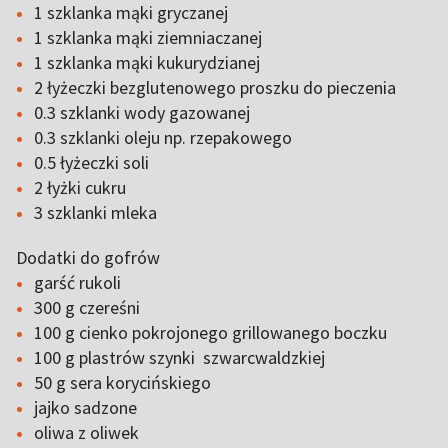
1 szklanka mąki gryczanej
1 szklanka mąki ziemniaczanej
1 szklanka mąki kukurydzianej
2 łyżeczki bezglutenowego proszku do pieczenia
0.3 szklanki wody gazowanej
0.3 szklanki oleju np. rzepakowego
0.5 łyżeczki soli
2 łyżki cukru
3 szklanki mleka
Dodatki do gofrów
garść rukoli
300 g czereśni
100 g cienko pokrojonego grillowanego boczku
100 g plastrów szynki szwarcwaldzkiej
50 g sera korycińskiego
jajko sadzone
oliwa z oliwek