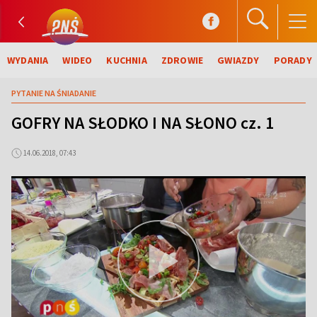
WYDANIA
WIDEO
KUCHNIA
ZDROWIE
GWIAZDY
PORADY
PYTANIE NA ŚNIADANIE
GOFRY NA SŁODKO I NA SŁONO cz. 1
14.06.2018, 07:43