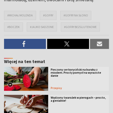
#MICHAŁ MOLENDA
#GOFRY
#GOFRY NA SŁONO
#BOCZEK
#JAJKO SADZONE
#GOFRY BEZGLUTENOWE
Więcej na ten temat
Pieczony ser koryciński na buraku z
miodem. Prosty pomysł na wyraziste
danie
Przepisy
Wędzony twarożek w pierogach – prosto,
a genialnie!