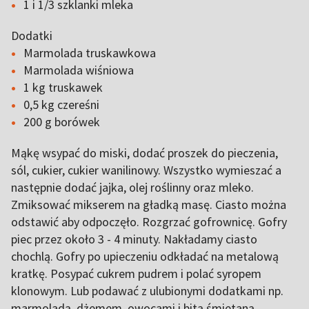
1 i 1/3 szklanki mleka
Dodatki
Marmolada truskawkowa
Marmolada wiśniowa
1 kg truskawek
0,5 kg czereśni
200 g borówek
Mąkę wsypać do miski, dodać proszek do pieczenia,
sól, cukier, cukier wanilinowy. Wszystko wymieszać a
następnie dodać jajka, olej roślinny oraz mleko.
Zmiksować mikserem na gładką masę. Ciasto można
odstawić aby odpoczęło. Rozgrzać gofrownicę. Gofry
piec przez około 3 - 4 minuty. Nakładamy ciasto
chochlą. Gofry po upieczeniu odkładać na metalową
kratkę. Posypać cukrem pudrem i polać syropem
klonowym. Lub podawać z ulubionymi dodatkami np.
marmoladą, dżemem, owocami i bitą śmietaną.