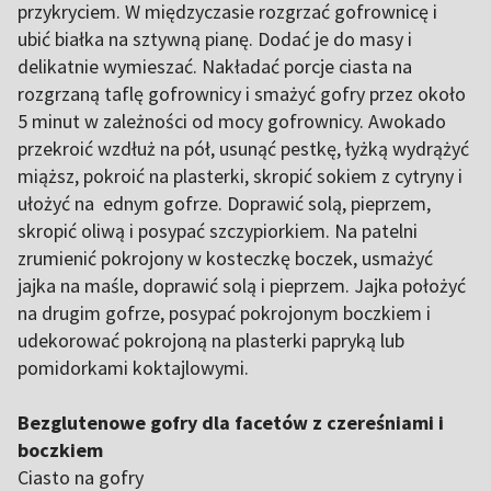
przykryciem. W międzyczasie rozgrzać gofrownicę i
ubić białka na sztywną pianę. Dodać je do masy i
delikatnie wymieszać. Nakładać porcje ciasta na
rozgrzaną taflę gofrownicy i smażyć gofry przez około
5 minut w zależności od mocy gofrownicy. Awokado
przekroić wzdłuż na pół, usunąć pestkę, łyżką wydrążyć
miąższ, pokroić na plasterki, skropić sokiem z cytryny i
ułożyć na ednym gofrze. Doprawić solą, pieprzem,
skropić oliwą i posypać szczypiorkiem. Na patelni
zrumienić pokrojony w kosteczkę boczek, usmażyć
jajka na maśle, doprawić solą i pieprzem. Jajka położyć
na drugim gofrze, posypać pokrojonym boczkiem i
udekorować pokrojoną na plasterki papryką lub
pomidorkami koktajlowymi.
Bezglutenowe gofry dla facetów z czereśniami i
boczkiem
Ciasto na gofry