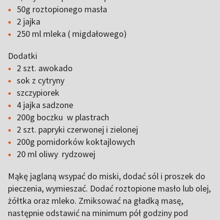
50g roztopionego masła
2 jajka
250 ml mleka ( migdałowego)
Dodatki
2 szt. awokado
sok z cytryny
szczypiorek
4 jajka sadzone
200g boczku w plastrach
2 szt. papryki czerwonej i zielonej
200g pomidorków koktajlowych
20 ml oliwy rydzowej
Mąkę jaglaną wsypać do miski, dodać sól i proszek do
pieczenia, wymieszać. Dodać roztopione masło lub olej,
żółtka oraz mleko. Zmiksować na gładką masę,
następnie odstawić na minimum pół godziny pod