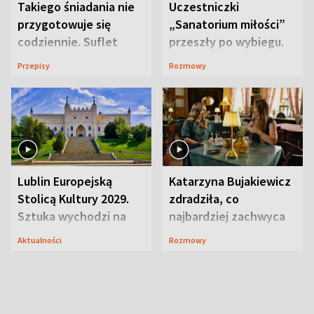
Takiego śniadania nie
Uczestniczki
przygotowuje się
„Sanatorium miłości”
codziennie. Suflet
przeszły po wybiegu.
serowy zachwyca
Te stylizacje
Przepisy
Rozmowy
smakiem
przyciągały wzrok
Lublin Europejską
Katarzyna Bujakiewicz
Stolicą Kultury 2029.
zdradziła, co
Sztuka wychodzi na
najbardziej zachwyca
ulice
ją w Lublinie
Aktualności
Rozmowy