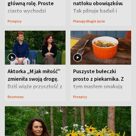
główną rolę. Proste
natłoku obowiązków.
ciasto wychodzi
Tak pilnuje badań i
wyjątkowo wilgotne
wizyt
Przepisy
Planuję długie życie
Aktorka „M jak miłość”
Puszyste bułeczki
zmieniła swoją drogę.
prosto z piekarnika. Z
Dziś wiąże przyszłość z
tym masłem smakują
neurobiologią
jeszcze lepiej
Rozmowy
Przepisy