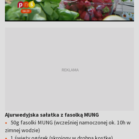
Ajurwedyjska sałatka z fasolką MUNG
50g fasolki MUNG (wcześniej namoczonej ok. 10h w
zimnej wodzie)
1 świeży ogórek (skrojony w drobną kostkę)