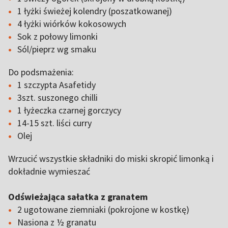
1 łyżki świeżej kolendry (poszatkowanej)
4 łyżki wiórków kokosowych
Sok z połowy limonki
Sól/pieprz wg smaku
Do podsmażenia:
1 szczypta Asafetidy
3szt. suszonego chilli
1 łyżeczka czarnej gorczycy
14-15 szt. liści curry
Olej
Wrzucić wszystkie składniki do miski skropić limonką i
dokładnie wymieszać
Odświeżająca sałatka z granatem
2 ugotowane ziemniaki (pokrojone w kostkę)
Nasiona z ½ granatu