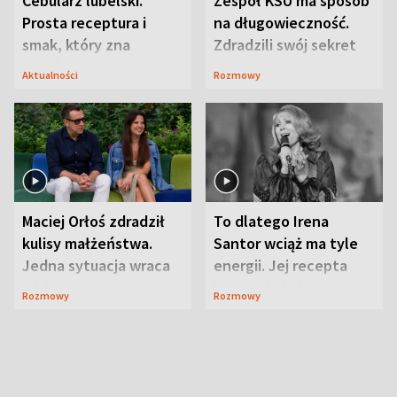
Cebularz lubelski.
Zespół KSU ma sposób
Prosta receptura i
na długowieczność.
smak, który zna
Zdradzili swój sekret
Lubelszczyzna
Aktualności
Rozmowy
Maciej Orłoś zdradził
To dlatego Irena
kulisy małżeństwa.
Santor wciąż ma tyle
Jedna sytuacja wraca
energii. Jej recepta
jak bumerang
jest zaskakująco
Rozmowy
Rozmowy
prosta