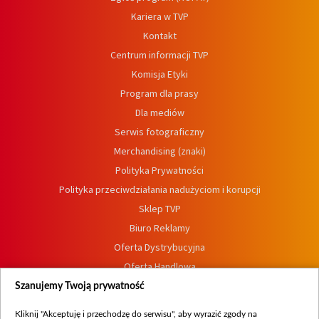
Kariera w TVP
Kontakt
Centrum informacji TVP
Komisja Etyki
Program dla prasy
Dla mediów
Serwis fotograficzny
Merchandising (znaki)
Polityka Prywatności
Polityka przeciwdziałania nadużyciom i korupcji
Sklep TVP
Biuro Reklamy
Oferta Dystrybucyjna
Oferta Handlowa
Dostępność
Szanujemy Twoją prywatność
Moje zgody
Kliknij "Akceptuję i przechodzę do serwisu", aby wyrazić zgody na