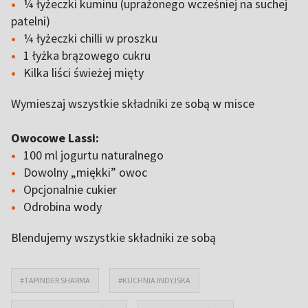
¼ łyżeczki kuminu (uprażonego wcześniej na suchej
patelni)
¼ łyżeczki chilli w proszku
1 łyżka brązowego cukru
Kilka liści świeżej mięty
Wymieszaj wszystkie składniki ze sobą w misce
Owocowe Lassi:
100 ml jogurtu naturalnego
Dowolny „miękki” owoc
Opcjonalnie cukier
Odrobina wody
Blendujemy wszystkie składniki ze sobą
#TAPINDER SHARMA
#KUCHNIA INDYJSKA