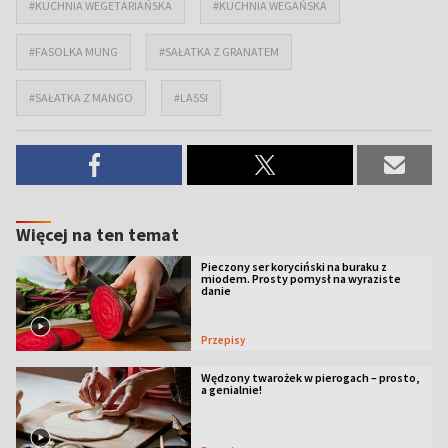
#KUCHNIA WEGETARIAŃSKA
#KUCHNIA WEGAŃSKA
#FASOLKA MUNG
#SAŁATKA Z GRANATEM
#SAŁATKA Z MANGO
#LASSI
Więcej na ten temat
Pieczony ser koryciński na buraku z
miodem. Prosty pomysł na wyraziste
danie
Przepisy
Wędzony twarożek w pierogach – prosto,
a genialnie!