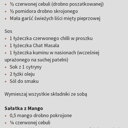
½ czerwonej cebuli (drobno poszatkowanej)
½ pomidora drobno skrojonego
Mała garść świeżych liści mięty pieprzowej
Sos
1 łyżeczka czerwonego chilli w proszku
1 łyżeczka Chat Masala
1 łyżeczka kuminu w nasionach (wcześniej
uprażonego na suchej patelni)
Sok z 1 cytryny
2 łyżki oleju
Sól do smaku
Wymieszaj wszystkie składniki ze sobą
Sałatka z Mango
0,5 mango drobno pokrojone
¼ czerwonej cebuli