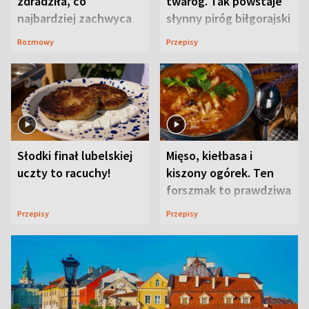
zdradziła, co
twaróg. Tak powstaje
najbardziej zachwyca
słynny piróg biłgorajski
ją w Lublinie
Rozmowy
Przepisy
Słodki finał lubelskiej
Mięso, kiełbasa i
uczty to racuchy!
kiszony ogórek. Ten
forszmak to prawdziwa
uczta
Przepisy
Przepisy